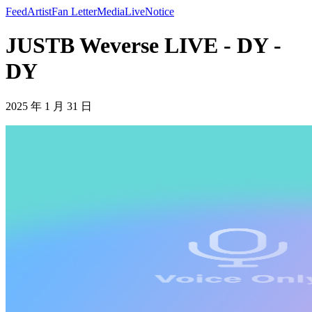
Feed
Artist
Fan Letter
Media
Live
Notice
JUSTB Weverse LIVE - DY -
DY
2025 年 1 月 31 日