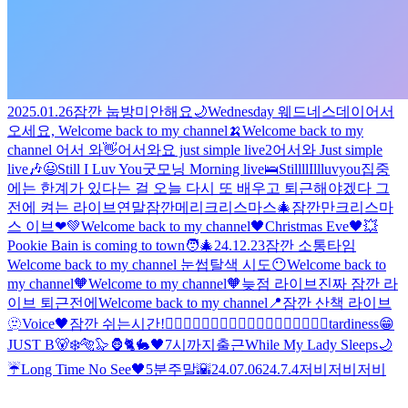
2025.01.26
잠깐 눕방
미안해요
🌙
Wednesday 웨드네스데이
어서
오세요, Welcome back to my channel🍌
Welcome back to my
channel 어서 와👋
어서와요 just simple live2
어서와 Just simple
live🎶
😃
Still I Luv You
굿모닝 Morning live🛌
StillllIllluvyou
집중
에는 한계가 있다는 걸 오늘 다시 또 배우고 퇴근해야겠다 그
전에 켜는 라이브
연말
잠깐
메리크리스마스
🎄잠깐만
크리스마
스 이브❤💚
Welcome back to my channel🖤
Christmas Eve🖤
💥
Pookie Bain is coming to town🧑‍🎄
24.12.23
잠깐 소통타임
Welcome back to my channel 눈썹탈색 시도😶
Welcome back to
my channel🧡
Welcome to my channel🧡
늦점 라이브
진짜 잠깐 라
이브 퇴근전에
Welcome back to my channel📍
잠깐 산책 라이브
🫥
Voice🖤
잠깐 쉬는시간!
🧙‍♂️🧙‍♂️🧙‍♂️🧙‍♂️🧙‍♂️🧙‍♂️🧙‍♂️🧙‍♂️🧙‍♂️
tardiness😁
JUST B🐻‍❄️🐅🦭🦍🐈🐇
🖤
7시까지
출근
While My Lady Sleeps🌙
☔
Long Time No See🖤
5분
주말🌇
24.07.06
24.7.4
저비저비저비