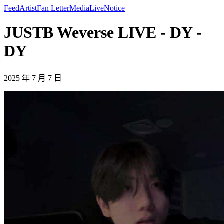
Feed
Artist
Fan Letter
Media
Live
Notice
JUSTB Weverse LIVE - DY -
DY
2025 年 7 月 7 日