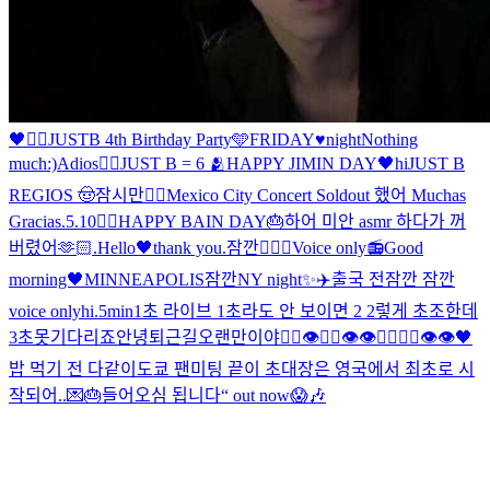
🖤
✌🏻
JUSTB 4th Birthday Party🩵
FRIDAY♥night
Nothing
much:)
Adios🖐🏻
JUST B = 6 🫂
HAPPY JIMIN DAY🖤
hi
JUST B
REGIOS 🤠
잠시만
🖐🏻
Mexico City Concert Soldout 했어 Muchas
Gracias
.
5.10
🖐🏻
HAPPY BAIN DAY🎂
하
어 미안 asmr 하다가 꺼
버렸어
🫶🏻
.
Hello🖤
thank you
.
잠깐
🖐🏻
🖤
Voice only📻
Good
morning🖤
MINNEAPOLIS
잠깐
NY night✨
✈️
출국 전
잠깐 잠깐
voice only
hi
.
5min
1초 라이브 1초라도 안 보이면 2 2렇게 초조한데
3초못기다리죠
안녕
퇴근길
오랜만이야
🖐🏻👁🖐🏻👁👁🖐🏻🖐🏻👁👁
🖤
밥 먹기 전 다같이
도쿄 팬미팅 끝
이 초대장은 영국에서 최초로 시
작되어..💌🎂
들어오심 됩니다
“ out now
😱🎶