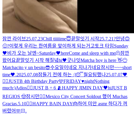
잠깐 라이브
25.07.23
Chill tiiiiime😇
끝말잇기 시작
25.7.21
?안녕🙃
🙂?
이렇게 우리는 한여름을 맞이하게 되는거고
토크 타임
Sunday
🖤
비가 오는 날엔~
Saturday🖤
here
Come and sleep with me🫠
잠깐
왔어요
끝말잇기 시작 해질녘
hi
🖤
굿나잇
Matcha boy is here 👋😶
Matchacito y un besito😎
수요일이네요 지나가네요
잠시만~~~
short
time🖤
.
2025.07.08
잠들기 전에 하는 :]
😴
월요팅했나
25.07.07
🖤
✌🏻
JUSTB 4th Birthday Party🩵
FRIDAY♥night
Nothing
much:)
Adios🖐🏻
JUST B = 6 🫂
HAPPY JIMIN DAY🖤
hi
JUST B
REGIOS 🤠
잠시만
🖐🏻
Mexico City Concert Soldout 했어 Muchas
Gracias
.
5.10
🖐🏻
HAPPY BAIN DAY🎂
하
어 미안 asmr 하다가 꺼
버렸어
🫶🏻
.