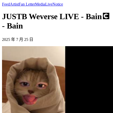
Feed
Artist
Fan Letter
Media
Live
Notice
JUSTB Weverse LIVE - Bain💽
- Bain
2025 年 7 月 25 日