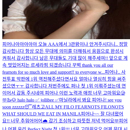
피어나아아아아아 오늘 AAA에서 3관왕이나 안겨주시다니.. 정말
감사합니다 항상 모든 무대에 의미를 더해줘서 응원으로 완성시
켜줘서 감사합니다 남은 무대들도 기대 많이 해주세여!! 앞으로 계
속 멋있어지는 르세라핌 되겠습니다 꾸벅 thank you all our
fearnots for so much love and support!! to everyone w...
피어나.. 사
전투표 막판에 1위 역전해주셨다면서요 얼마나 열심히 힘을 써주
셨으면ㅜㅜ 감사합니다 저번주에도 퍼나 첫 1위 이뤄주셨는데 연
이어서 감동 주시네여 피어나 이런 노력과 애정 너무 고마워요🥲
🫶
🦢🐶 halo halo ✅ jollibee ✅
마닐라에서 봐요 피어나! see you
soon zzzzzz😴
레츠고
ALL MY FILO FEARNOTS FILONOTS
WHAT SHOULD WE EAT IN MANILA
피어나~~ 잘 다녀왔어
요!! 너무 추워어어어🌧️ 감기 조심하고 따뜻한 저녁 먹어요🫶
피어
나 어제 우리 Perfect Night 첫 1위!!! 너무 고마워요오 어제 무대 시