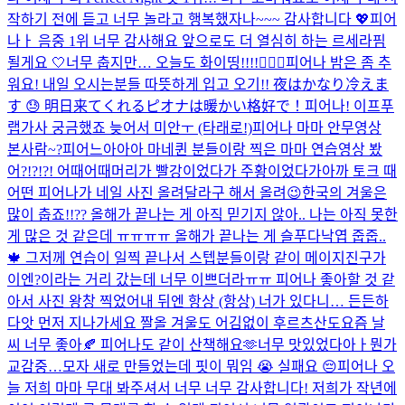
작하기 전에 듣고 너무 놀라고 행복했자나~~~ 감사합니다 💖​
피어
나ㅏ 음중 1위 너무 감사해요 앞으로도 더 열심히 하는 르세라핌
될게요 🤍
너무 춥지만… 오늘도 화이띵!!!!❤️‍🔥💪
피어나 밤은 좀 추
워요! 내일 오시는분들 따뜻하게 입고 오기!! 夜はかなり冷えま
す 😓 明日来てくれるピオナは暖かい格好で！
피어나! 이프푸
랩가사 궁금했죠 늦어서 미안ㅜ (타래로!)
피어나 마마 안무영상
본사람~?
피어느아아아 마네퀸 분들이랑 찍은 마마 연습영상 봤
어?!?!?! 어때어때
머리가 빨강이었다가 주황이었다가
아까 토크 때
어떤 피어나가 네일 사진 올려달라구 해서 올려😉
한국의 겨울은
많이 춥죠!!?? 올해가 끝나는 게 아직 믿기지 않아.. 나는 아직 못한
게 많은 것 같은데 ㅠㅠㅠㅠ 올해가 끝나는 게 슬푸다
낙엽 줍줍..
🍁​ 그저께 연습이 일찍 끝나서 스텝분들이랑 같이 메이지진구가
이엔?이라는 거리 갔는데 너무 이쁘더라ㅠㅠ 피어나 좋아할 것 같
아서 사진 왕창 찍었어
내 뒤엔 항상 (항상) 너가 있다니… 든든하
다
앗 먼저 지나가세요 짤
올 겨울도 어김없이 후르츠산도
요즘 날
씨 너무 좋아🍂 피어나도 같이 산책해요🫶
너무 맛있었다아ㅏ
뭔가
교감중…
모자 새로 만들었는데 핏이 뭐임 😭 실패요 😔
피어나 오
늘 저희 마마 무대 봐주셔서 너무 너무 감사합니다! 저희가 작년에