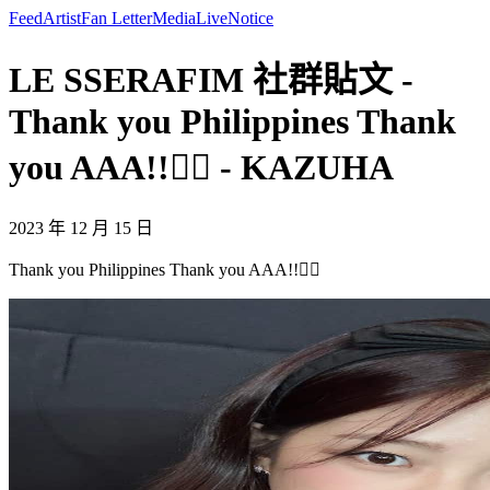
Feed
Artist
Fan Letter
Media
Live
Notice
LE SSERAFIM 社群貼文 -
Thank you Philippines Thank
you AAA!!❤️‍🔥 - KAZUHA
2023 年 12 月 15 日
Thank you Philippines Thank you AAA!!❤️‍🔥