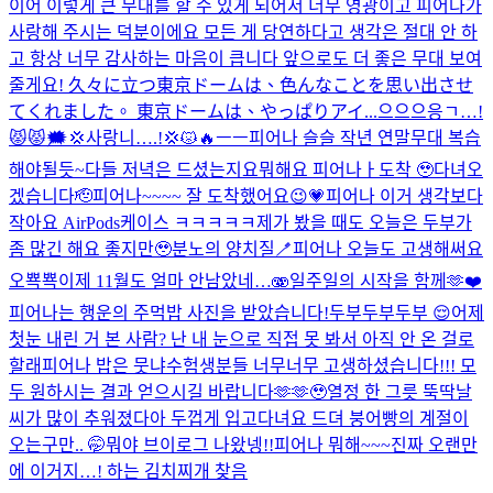
이어 이렇게 큰 무대를 할 수 있게 되어서 너무 영광이고 피어나가
사랑해 주시는 덕분이에요 모든 게 당연하다고 생각은 절대 안 하
고 항상 너무 감사하는 마음이 큽니다 앞으로도 더 좋은 무대 보여
줄게요! 久々に立つ東京ドームは、色んなことを思い出させ
てくれました。 東京ドームは、やっぱりアイ...
으으으응ㄱ…!
😾😾🗯️💢사랑니….!💢😾🔥ㅡㅡ
피어나 슬슬 작년 연말무대 복습
해야될듯~
다들 저녁은 드셨는지요
뭐해요 피어나ㅏ
도착 🥹
다녀오
겠습니다🫡
피어나~~~~ 잘 도착했어요😉💗
피어나 이거 생각보다
작아요 AirPods케이스 ㅋㅋㅋㅋㅋ
제가 봤을 때도 오늘은 두부가
좀 많긴 해요 좋지만🥹
분노의 양치질🪥
피어나 오늘도 고생해써요
오
뾱뾱
이제 11월도 얼마 안남았네…🫨
일주일의 시작을 함께🫶❤️
피어나는 행운의 주먹밥 사진을 받았습니다!
두부두부두부 😌
어제
첫눈 내린 거 본 사람? 난 내 눈으로 직접 못 봐서 아직 안 온 걸로
할래
피어나 밥은 뭇냐
수험생분들 너무너무 고생하셨습니다!!! 모
두 원하시는 결과 얻으시길 바랍니다🫶🫶🥹
열정 한 그릇 뚝딱
날
씨가 많이 추워졌다아 두껍게 입고다녀요 드뎌 붕어빵의 계절이
오는구만.. 🤭
뭐야 브이로그 나왔넹!!
피어나 뭐해~~~
진짜 오랜만
에 이거지…! 하는 김치찌개 찾음