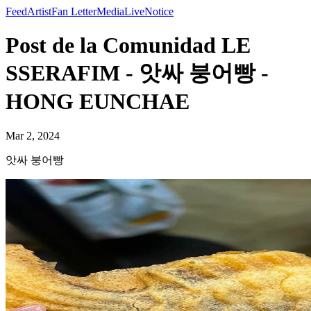
Feed
Artist
Fan Letter
Media
Live
Notice
Post de la Comunidad LE
SSERAFIM - 앗싸 붕어빵 -
HONG EUNCHAE
Mar 2, 2024
앗싸 붕어빵