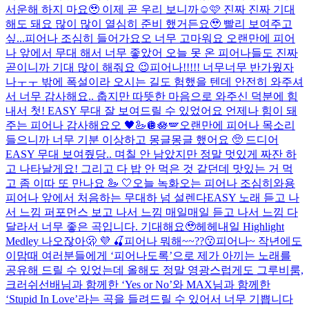
서운해 하지 마요🥹 이제 곧 우리 보니까☺️🩷 진짜 진짜 기대
해도 돼요 많이 많이 열심히 준비 했거든요🥹 빨리 보여주고
싶...
피어나 조심히 들어가요오 너무 고마워요 오랜만에 피어
나 앞에서 무대 해서 너무 좋았어 오늘 못 온 피어나들도 진짜
곧이니까 기대 많이 해줘요 😉​
피어나!!!!! 너무너무 반가웠자
나ㅜㅜ 밖에 폭설이라 오시는 길도 험했을 텐데 안전히 와주셔
서 너무 감사해요.. 춥지만 따뜻한 마음으로 와주신 덕분에 힘
내서 첫! EASY 무대 잘 보여드릴 수 있었어요 언제나 힘이 돼
주는 피어나 감사해요오 🖤🦢🪩🪷🪽
오랜만에 피어나 목소리
들으니까 너무 기분 이상하고 몽글몽글 했어요 🥺 드디어
EASY 무대 보여줬당.. 며칠 안 남았지만 정말 멋있게 짜잔 하
고 나타날게요! 그리고 다 밥 안 먹은 것 같던데 맛있는 거 먹
고 좀 이따 또 만나요 🦢 🤍
오늘 녹화오는 피어나 조심히와용
피어나 앞에서 처음하는 무대하 넘 설렌다
EASY 노래 듣고 나
서 느낌 퍼포먼스 보고 나서 느낌 매일매일 듣고 나서 느낌 다
달라서 너무 좋은 곡입니다. 기대해요🥹헤헤
내일 Highlight
Medley 나오잖아🫢 💜 🍒
피어나 뭐해~~??😗
피어나~ 작년에도
이맘때 여러분들에게 ‘피어나도록’으로 제가 아끼는 노래를
공유해 드릴 수 있었는데 올해도 정말 영광스럽게도 그루비룸,
크러쉬선배님과 함께한 ‘Yes or No’와 MAX님과 함께한
‘Stupid In Love’라는 곡을 들려드릴 수 있어서 너무 기쁩니다