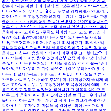
얘기, 이런 저런 얘기를 나누다가 이번 EASY 활동 얘기가 나
왔는데 “사실 이번에 여러분께 큰...
많은 관심과 사랑 부탁드립
니다 🫶
잠깐의 앞머리… 🫢
앗… 두부로 김치찌개가 안 보여…
피어나 첫주도 고생했다아 쏟아지는 컨텐츠 따라오느라 고생
했어ㅋㅋㅋㅋㅋ캬캬 어제 런닝맨 본방사수 했어??
피어나~ 오
늘은 인가 첫방🤍​ 스타일링 너무 예쁘지 않았나요!?? 👀​ 1주차
응원해 줘서 고마워요 2주차도 화이팅!! 그리고 또 런닝맨 나
왔잖아요!! 출연하게 돼서 너무 기뻤어요 다음주도 재밌을 테
니 많관부🫶​
피어나 피어나 런닝맨!!!! 시작했다!!!!
바나나 먹는
제니퍼
피어나!! 오늘은 우리 첫 음중이었네요🫶 날씨 엄청 추
운데도 아침부터 응원하러 와줘서 너무너무 고마웠어요🤍 피
어나 덕분에 파이팅 할 수 있었어요🥹 요즘 피어나 많이 만날
수 있어서 너무 행복해요! 피어나도 좋죠!?? ㅎㅎㅎ 활동 많이
남아 있으니까 우리 더 자주 봐요🫶 내일은 우리 EASY 첫 주
마무리!! 르세라핌도 피어나도 파이팅❤️‍🔥
피어나 오늘 이른 시
간부터 사녹도 두개나 하고 추운데 미니팬미팅까지 즐겁게 해
줘서 고마워요 너무너무 고생했어요 첫 음중이어서 설레는 마
음도 있었고 잘하고 싶었는데 피어나가 그 마음을 알아준 듯
너무 크게 응원해 줘서 힘이 났어요 정말 늘 최고..! 우리 팬분
들이라서 하는 말이 아니라 정말 피어나는 최고의 존재인 것
같아요 너무 고마워 이 마음을 꼭 알아줬...
피어나~~ 저희 첫
음중 잘 보셨나요!!? 엄청 이른 시간부터 큰 응원 소리로 힘을