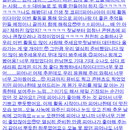
는 사람…ㅎㅎ 대바늘로 또 뭐를 만들어야 하지 🤔
ㅋㅋㅋㅋㅋ
ㅋㅋㅋㅋ나도 해봤다! 내 인생 첫 코피!!
피어나아아 이제 활동
이다아앙 이번 활동을 통해 앞으로 피어나랑 더 좋은 추억들
만들 예정이니 끝까지 함께 해줘요🥹🫶ㅎㅎ
피어나… 배 안 아
파? 체하진 않았지? ㅋㅋㅋㅋㅋ 첫날부터 엄청난 콘텐츠에 피
어나 괜찮으려나 걱정이었어요ㅋㅋㅋㅋ 천천히 소화하시구
우리 이번 활동도 많이 사랑해 주세요🫶
첫날부터 대단하다 올
라가는 게 몇 개야!!! 🥹 그만큼 우리 열심히 준비했답니다 많
이 많이 봐주세용
우리 무대 많이 봐주세용 🙃
피어나 핑계고
봤어용? 너무 재밌었다아 런닝맨도 기대 기대 ☺️
나도 샀다 르
세라핌 집게핀 이거 참 좋다 짱짱하네
시작이다!!!!!
너무 웃겼
어……
피어나! 어제 추운데도 우리 응원해 주러 와줘서 너무
너무 고마웠어요…🥺 지금까지 뮤비도 찍고 콘텐츠도 찍었었
지만 피어나한테 보여드리는 게 뭔가 우리를 제일 잘 아는 가
족한테 보여주는 느낌…? 이기도 해서 제일 긴장되는 순간이
었던 것 같아요!! 근데 피어나가 좋아해 주는 것 같아서 너무
기쁘고 뿌듯했어요. 이제 활동 시작이니까 피어나한테 더 멋진
모습 보여...
오늘 사녹에 와주신 피어나 눈도 오고 진짜 추운 날
씨에 고마워요ㅠㅠㅠ 오랜만에 피어나 보니까 너무너무 기분
이 좋았잖아요🥹🩷 열심히 준비한 만큼 피어나가 좋아해 주는
거 같아서 뿌듯한 하루였어요☺️ 오늘 못 왔던 피어나도 너무