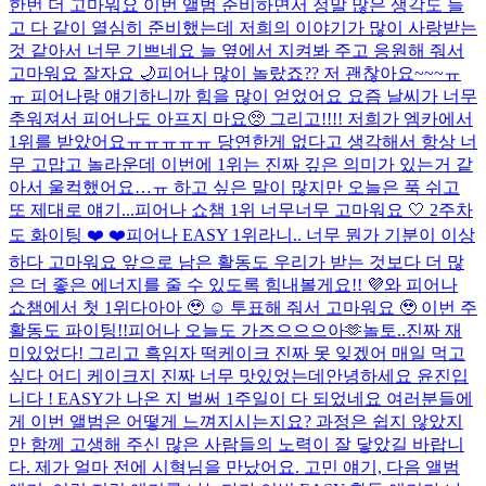
한번 더 고마워요 이번 앨범 준비하면서 정말 많은 생각도 들
고 다 같이 열심히 준비했는데 저희의 이야기가 많이 사랑받는
것 같아서 너무 기쁘네요 늘 옆에서 지켜봐 주고 응원해 줘서
고마워요 잘자요 🌙
피어나 많이 놀랐죠?? 저 괜찮아요~~~ㅠ
ㅠ 피어나랑 얘기하니까 힘을 많이 얻었어요 요즘 날씨가 너무
추워져서 피어나도 아프지 마요🥺 그리고!!!! 저희가 엠카에서
1위를 받았어요ㅠㅠㅠㅠㅠ 당연한게 없다고 생각해서 항상 너
무 고맙고 놀라운데 이번에 1위는 진짜 깊은 의미가 있는거 같
아서 울컥했어요…ㅠ 하고 싶은 말이 많지만 오늘은 푹 쉬고
또 제대로 얘기...
피어나 쇼챔 1위 너무너무 고마워요 🤍 2주차
도 화이팅 ❤️ ❤️
피어나 EASY 1위라니.. 너무 뭔가 기분이 이상
하다 고마워요 앞으로 남은 활동도 우리가 받는 것보다 더 많
은 더 좋은 에너지를 줄 수 있도록 힘내볼게요!! 💜
와 피어나
쇼챔에서 첫 1위다아아 🥹 ☺️ 투표해 줘서 고마워요 🥹 이번 주
활동도 파이팅!!
피어나 오늘도 가즈으으으아🫶
놀토..진짜 재
미있었다! 그리고 흑임자 떡케이크 진짜 못 잊겠어 매일 먹고
싶다 어디 케이크지 진짜 너무 맛있었는데
안녕하세요 윤진입
니다 ! EASY가 나온 지 벌써 1주일이 다 되었네요 여러분들에
게 이번 앨범은 어떻게 느껴지시는지요? 과정은 쉽지 않았지
만 함께 고생해 주신 많은 사람들의 노력이 잘 닿았길 바랍니
다. 제가 얼마 전에 시혁님을 만났어요. 고민 얘기, 다음 앨범