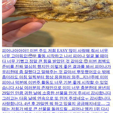
피어나아아아!! 이번 주도 저희 EASY 많이 사랑해 줘서 너무
너무 고마워요!🥹🫶 활동 시작하고 나서 피어나 얼굴 볼 때마
다 너무 기뻤고 정말 큰 힘을 받았던 것 같아요 🥺 이번 컴백도
준비를 진짜 열심히 했지만 이렇게 좋은 결과를 봐서 피어나가
우리한테 좀 잘했다고 말해주는 것 같아서 뿌듯했어요☺️ 밖에
춥더라도 아침 일찍부터 항상 응원하러 와주...
지난주에 이어
피어나 덕분에 이번주 활동도 너무 기분 좋게 시작할 수 있었
습니다 사실 여러분의 존재만으로 이미 너무 충분한데 윤년의
29일인 만큼 귀한 날에 소중한 선물을 안겨 주셔서 감사합니다
그러고는 다음 날에 연속으로 또 안겨 주셨네요ㅜ 감사합니다.
사랑합니다. 4년 후 29일엔 뭐 하고 있을지 궁금해지네요… 그
때는 저희가 배로 큰 선물을 돌려드릴 ...
피어나 엠카 1위 다시