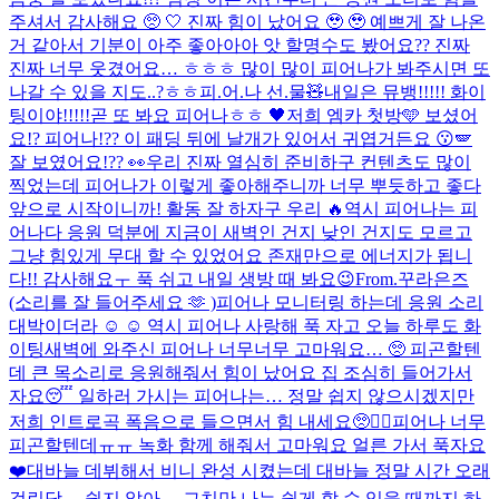
주셔서 감사해요 🥺 🤍 진짜 힘이 났어요 🥹 🥹 예쁘게 잘 나온
거 같아서 기분이 아주 좋아아아 앗 할명수도 봤어요?? 진짜
진짜 너무 웃겼어요… ㅎㅎㅎ 많이 많이 피어나가 봐주시면 또
나갈 수 있을 지도..?ㅎㅎ
피.어.나 선.물🧸
내일은 뮤뱅!!!!! 화이
팅이야!!!!!
곧 또 봐요 피어나ㅎㅎ 🖤
저희 엠카 첫방🩵 보셨어
요!? 피어나!?? 이 패딩 뒤에 날개가 있어서 귀엽거든요 😗​🪽
잘 보였어요!?? 👀​
우리 진짜 열심히 준비하구 컨텐츠도 많이
찍었는데 피어나가 이렇게 좋아해주니까 너무 뿌듯하고 좋다
앞으로 시작이니까! 활동 잘 하자구 우리 🔥
역시 피어나는 피
어나다 응원 덕분에 지금이 새벽인 건지 낮인 건지도 모르고
그냥 힘있게 무대 할 수 있었어요 존재만으로 에너지가 됩니
다!! 감사해요ㅜ 푹 쉬고 내일 생방 때 봐요😉
From.꾸라은즈
(소리를 잘 들어주세요 🫶 )
피어나 모니터링 하는데 응원 소리
대박이더라 ☺️ ☺️ 역시 피어나 사랑해 푹 자고 오늘 하루도 화
이팅
새벽에 와주신 피어나 너무너무 고마워요… 🥺 피곤할텐
데 큰 목소리로 응원해줘서 힘이 났어요 집 조심히 들어가서
자요😴 일하러 가시는 피어나는… 정말 쉽지 않으시겠지만
저희 인트로곡 폭음으로 들으면서 힘 내세요🥺❤️‍🔥
피어나 너무
피곤할텐데ㅠㅠ 녹화 함께 해줘서 고마워요 얼른 가서 푹자요
❤️
대바늘 데뷔해서 비니 완성 시켰는데 대바늘 정말 시간 오래
걸린당… 쉽지 않아… 그치만 나는 쉽게 할 수 있을 때까지 하