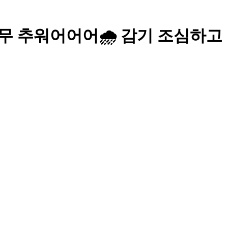
!! 너무 추워어어어🌧️ 감기 조심하고