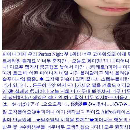
피어나 어제 우리 Perfect Night 첫 1위!!! 너무 고마워요오
르세라핌 될게요 🤍
너무 춥지만… 오늘도 화이띵!!!!❤️‍🔥💪
피어나
나! 이프푸 랩가사 궁금했죠 늦어서 미안ㅜ (타래로!)
피어나 마
아까 토크 때 어떤 피어나가 네일 사진 올려달라구 해서 올려😉
슬푸다
낙엽 줍줍.. 🍁​ 그저께 연습이 일찍 끝나서 스텝분들
너가 있다니… 든든하다
앗 먼저 지나가세요 짤
올 겨울도 어김
임 😭 실패요 😔
피어나 오늘 저희 마마 무대 봐주셔서 너무 너
게 당연하다고 생각은 절대 안 하고 항상 너무 감사하는 마
は、やっぱりアイ...
으으으응ㄱ…!😾😾🗯️💢사랑니….!💢😾
잘 도착했어요😉💗
피어나 이거 생각보다 작아요 AirPods케이
얼마 안남았네…🫨
일주일의 시작을 함께🫶❤️
피어나는 행운의 
밥은 뭇냐
수험생분들 너무너무 고생하셨습니다!!! 모두 원하시는