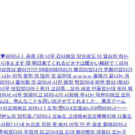
​
피어나ㅏ 음중 1위 너무 감사해요 앞으로도 더 열심히 하는
はかなり冷えます 😓 明日来てくれるピオナは暖かい格好で！
피어
영상 봤어?!?!?! 어때어때
머리가 빨강이었다가 주황이었다가
.. 나는 아직 못한 게 많은 것 같은데 ㅠㅠㅠㅠ 올해가 끝나는 게
 피어나 좋아할 것 같아서 사진 왕창 찍었어
내 뒤엔 항상 (항상)
너무 맛있었다아ㅏ
뭔가 교감중…
모자 새로 만들었는데 핏이 뭐
게 되어서 너무 영광이고 피어나가 사랑해 주시는 덕분이에요 모든
東京ドームは、色んなことを思い出させてくれました。 東京ドーム
는지요
뭐해요 피어나ㅏ
도착 🥹
다녀오겠습니다🫡
피어나~~~~

분노의 양치질🪥
피어나 오늘도 고생해써요오
뾱뾱
이제 11월도
 사람? 난 내 눈으로 직접 못 봐서 아직 안 온 걸로 할래
피어나
 추워졌다아 두껍게 입고다녀요 드뎌 붕어빵의 계절이 오는구