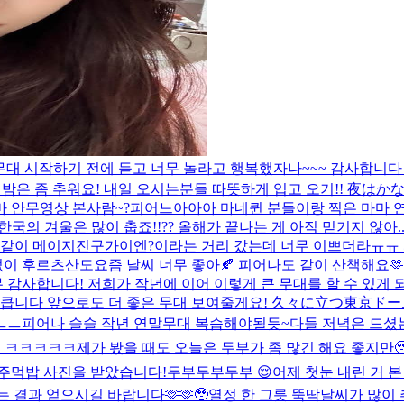
 어제 무대 시작하기 전에 듣고 너무 놀라고 행복했자나~~~ 감사합니다 
 밤은 좀 추워요! 내일 오시는분들 따뜻하게 입고 오기!! 夜
마 안무영상 본사람~?
피어느아아아 마네퀸 분들이랑 찍은 마마 연습
한국의 겨울은 많이 춥죠!!?? 올해가 끝나는 게 아직 믿기지 않아
이랑 같이 메이지진구가이엔?이라는 거리 갔는데 너무 이쁘더라ㅠㅠ
없이 후르츠산도
요즘 날씨 너무 좋아🍂 피어나도 같이 산책해요🫶
무 감사합니다! 저희가 작년에 이어 이렇게 큰 무대를 할 수 있
음이 큽니다 앞으로도 더 좋은 무대 보여줄게요! 久々に立つ
ㅡㅡ
피어나 슬슬 작년 연말무대 복습해야될듯~
다들 저녁은 드셨
스 ㅋㅋㅋㅋㅋ
제가 봤을 때도 오늘은 두부가 좀 많긴 해요 좋지만
주먹밥 사진을 받았습니다!
두부두부두부 😌
어제 첫눈 내린 거 본
 결과 얻으시길 바랍니다🫶🫶🥹
열정 한 그릇 뚝딱
날씨가 많이