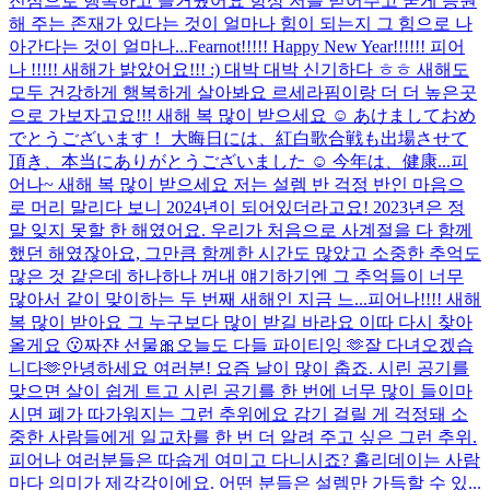
진심으로 행복하고 즐거웠어요 항상 저를 믿어주고 굳게 응원
해 주는 존재가 있다는 것이 얼마나 힘이 되는지 그 힘으로 나
아간다는 것이 얼마나...
Fearnot!!!!! Happy New Year!!!!!! 피어
나 !!!!! 새해가 밝았어요!!! :) 대박 대박 신기하다 ㅎㅎ 새해도
모두 건강하게 행복하게 살아봐요 르세라핌이랑 더 더 높은곳
으로 가보자고요!!! 새해 복 많이 받으세요 ☺️ あけましておめ
でとうございます！ 大晦日には、紅白歌合戦も出場させて
頂き、本当にありがとうございました ☺️ 今年は、健康...
피
어나~ 새해 복 많이 받으세요 저는 설렘 반 걱정 반인 마음으
로 머리 말리다 보니 2024년이 되어있더라고요! 2023년은 정
말 잊지 못할 한 해였어요. 우리가 처음으로 사계절을 다 함께
했던 해였잖아요, 그만큼 함께한 시간도 많았고 소중한 추억도
많은 것 같은데 하나하나 꺼내 얘기하기엔 그 추억들이 너무
많아서 같이 맞이하는 두 번째 새해인 지금 느...
피어나!!!! 새해
복 많이 받아요 그 누구보다 많이 받길 바라요 이따 다시 찾아
올게요 😗
짜쟌 선물🎀
오늘도 다들 파이티잉 🫶
잘 다녀오겠습
니다🫶
안녕하세요 여러분! 요즘 날이 많이 춥죠. 시린 공기를
맞으면 살이 쉽게 트고 시린 공기를 한 번에 너무 많이 들이마
시면 폐가 따가워지는 그런 추위에요 감기 걸릴 게 걱정돼 소
중한 사람들에게 일교차를 한 번 더 알려 주고 싶은 그런 추위.
피어나 여러분들은 따숩게 여미고 다니시죠? 홀리데이는 사람
마다 의미가 제각각이에요. 어떤 분들은 설렘만 가득할 수 있...