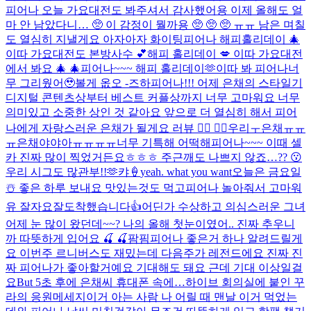
피어나 오늘 가요대전도 봐주셔서 감사했어용 이제 올해도 얼
마 안 남았다니… 🥺 이 감정이 뭘까용 🥺 🥺 🥺 ㅠㅠ 남은 며칠
도 열심히 지낼게요 아자아자 화이팅
피어나 해피홀리데이 🎄
이따 가요대전도 본방사수 💕
해피 홀리데이 💋 이따 가요대전
에서 봐요 🎄 🎄
피어나~~~ 해피 홀리데이🫶
이따 봐 피어나
너
무 그리웠어🥹
볼게 옶오 -즈하
피어나!!! 어제 은채의 스타일기
디지털 콘텐츠상부터 베스트 커플상까지 너무 고마워요 너무
의미있고 소중한 상인 것 같아요 앞으로 더 열심히 해서 피어
나에게 자랑스러운 은채가 될게요 러뷰 ❤️‍🔥 ❤️‍🔥
우리ㅜ은채ㅠㅠ
ㅠ은채야야아ㅠㅠㅠㅠ너무 기특해 어떡해
피어나~~~ 이때 셀
카 진짜 많이 찍었거든요ㅎㅎㅎ 주근깨도 나쁘지 않죠…?? 😗
우리 시그도 많관부!!🫶
캬🍦
yeah. what you want
오늘은 금요일
☃️ 좋은 하루 보내요 맛있는것도 먹고
피어나 놀아줘서 고마워
유 잘자요
잘도착했습니다👍
어딘가 수상하고 의심스러운 그녀
어제 눈 많이 왔던데~~? 나의 올해 첫눈이였어.. 진짜 추우니
까 따뜻하게 입어요 🍒 🍒
팜핌
피어나 좋은거 하나 알려드릴게
요 이번주 르니버스도 재밌는데 다음주가 레전드에요 진짜 진
짜 피어나가 좋아할거예요 기대해도 돼요 근데 기대 이상일걸
요
But 5초 후에 은채씨 휴대폰 속에…
하이브 회의실에 붙인 꾸
라의 응원메세지
이거 아는 사람 나 어릴 때 맨날 이거 먹었는