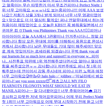
데
와 피어나 날씨 미친것같아 무조건 따뜻하게 입고 핫팩 챙기
고 얼죽아는 무슨 따뜻한거 마셔 무조건
피어나 Perfect Night 1
위 너무 고마워요 ㅠㅠㅠ
나도 보는중
피어나!!! 어제 AAA 보셨
나요!? 저희가 상을 3개나 받게 되어서 너무 너무 영광이였어
요:) 앞으로도 더 더 열심히 할게요! 퍼나 연말무대에서 하는게
처음이라 재밌었어요 ☺️ 오늘은 KBS!!! 꼭 봐줘용
일본에서 산
귀여운 컵 ☃️
Thank you Philippines Thank you AAA!!❤️‍🔥
피어나
아아아아아 오늘 AAA에서 3관왕이나 안겨주시다니.. 정말 감
사합니다 항상 모든 무대에 의미를 더해줘서 응원으로 완성시
켜줘서 감사합니다 남은 무대들도 기대 많이 해주세여!! 앞으
로 계속 멋있어지는 르세라핌 되겠습니다 꾸벅 thank you all
our fearnots for so much love and support!! to everyone w...
피어
나.. 사전투표 막판에 1위 역전해주셨다면서요 얼마나 열심히
힘을 써주셨으면ㅜㅜ 감사합니다 저번주에도 퍼나 첫 1위 이
뤄주셨는데 연이어서 감동 주시네여 피어나 이런 노력과 애정
너무 고마워요🥲🫶
🦢🐶 halo halo ✅ jollibee ✅
마닐라에서 봐요
피어나! see you soon zzzzzz😴
레츠고
ALL MY FILO
FEARNOTS FILONOTS WHAT SHOULD WE EAT IN
MANILA
피어나~~ 잘 다녀왔어요!! 너무 추워어어어🌧️ 감기
조심하고 따뜻한 저녁 먹어요🫶
피어나 어제 우리 Perfect Night
첫 1위!!! 너무 고마워요오 어제 무대 시작하기 전에 듣고 너무