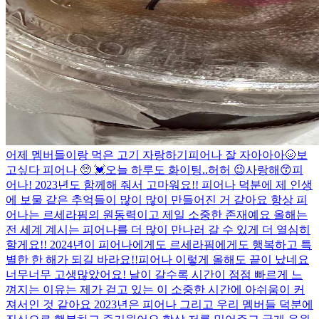
어제 멤버들이랑 먹은 고기 자랑하기
피어나 잘 자아아아🌝
보
고싶다 피어나 🥺 💓
오늘 하루도 화이팅..허허 😉
사랑해😙
피
어나! 2023년도 함께해 줘서 고마워요!! 피어나 덕분에 제 인생
에 보물 같은 추억들이 많이 많이 만들어진 거 같아요 항상 피
어나는 르세라핌의 원동력이고 제일 소중한 존재예요 올해는
전 세계 계시는 피어나를 더 많이 만나러 갈 수 있게 더 열심히
할게요!! 2024년이 피어나에게도 르세라핌에게도 행복하고 특
별한 한 해가 되길 바라요!!
피어나 이렇게 올해도 끝이 났네요
너무너무 고생많았어요! 날이 갈수록 시간이 점점 빠르게 느
껴지는 이유는 제가 걷고 있는 이 소중한 시간에 아쉬움이 커
져서인 것 같아요 2023년은 피어나 그리고 우리 멤버들 덕분에