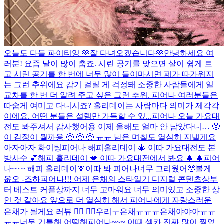
오늘도 다들 파이티잉 🫶
잘 다녀오겠습니다🫶
안녕하세요 여
러분! 요즘 날이 많이 춥죠. 시린 공기를 맞으면 살이 쉽게 트
고 시린 공기를 한 번에 너무 많이 들이마시면 폐가 따가워지
는 그런 추위에요 감기 걸릴 게 걱정돼 소중한 사람들에게 일
교차를 한 번 더 알려 주고 싶은 그런 추위. 피어나 여러분들은
따숩게 여미고 다니시죠? 홀리데이는 사람마다 의미가 제각각
이에요. 어떤 분들은 설렘만 가득할 수 있...
피어나 오늘 가요대
전도 봐주셔서 감사했어용 이제 올해도 얼마 안 남았다니… 🥺
이 감정이 뭘까용 🥺 🥺 🥺 ㅠㅠ 남은 며칠도 열심히 지낼게요
아자아자 화이팅
피어나 해피홀리데이 🎄 이따 가요대전도 본
방사수 💕
해피 홀리데이 💋 이따 가요대전에서 봐요 🎄 🎄
피어
나~~~ 해피 홀리데이🫶
이따 봐 피어나
너무 그리웠어🥹
볼게
옶오 -즈하
피어나!!! 어제 은채의 스타일기 디지털 콘텐츠상부
터 베스트 커플상까지 너무 고마워요 너무 의미있고 소중한 상
인 것 같아요 앞으로 더 열심히 해서 피어나에게 자랑스러운
은채가 될게요 러뷰 ❤️‍🔥 ❤️‍🔥
우리ㅜ은채ㅠㅠㅠ은채야야아ㅠㅠ
ㅠㅠ너무 기특해 어떡해
피어나~~~ 이때 셀카 진짜 많이 찍었