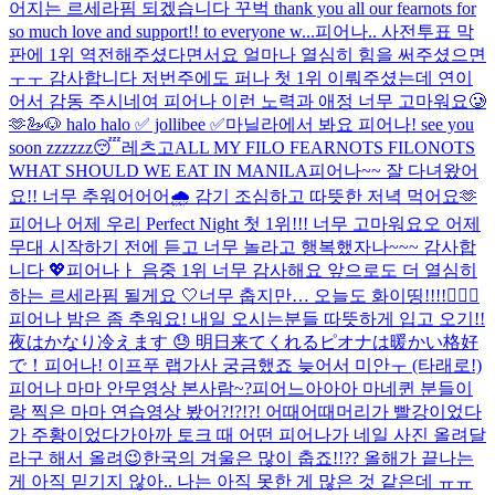
어지는 르세라핌 되겠습니다 꾸벅 thank you all our fearnots for
so much love and support!! to everyone w...
피어나.. 사전투표 막
판에 1위 역전해주셨다면서요 얼마나 열심히 힘을 써주셨으면
ㅜㅜ 감사합니다 저번주에도 퍼나 첫 1위 이뤄주셨는데 연이
어서 감동 주시네여 피어나 이런 노력과 애정 너무 고마워요🥲
🫶
🦢🐶 halo halo ✅ jollibee ✅
마닐라에서 봐요 피어나! see you
soon zzzzzz😴
레츠고
ALL MY FILO FEARNOTS FILONOTS
WHAT SHOULD WE EAT IN MANILA
피어나~~ 잘 다녀왔어
요!! 너무 추워어어어🌧️ 감기 조심하고 따뜻한 저녁 먹어요🫶
피어나 어제 우리 Perfect Night 첫 1위!!! 너무 고마워요오 어제
무대 시작하기 전에 듣고 너무 놀라고 행복했자나~~~ 감사합
니다 💖​
피어나ㅏ 음중 1위 너무 감사해요 앞으로도 더 열심히
하는 르세라핌 될게요 🤍
너무 춥지만… 오늘도 화이띵!!!!❤️‍🔥💪
피어나 밤은 좀 추워요! 내일 오시는분들 따뜻하게 입고 오기!!
夜はかなり冷えます 😓 明日来てくれるピオナは暖かい格好
で！
피어나! 이프푸 랩가사 궁금했죠 늦어서 미안ㅜ (타래로!)
피어나 마마 안무영상 본사람~?
피어느아아아 마네퀸 분들이
랑 찍은 마마 연습영상 봤어?!?!?! 어때어때
머리가 빨강이었다
가 주황이었다가
아까 토크 때 어떤 피어나가 네일 사진 올려달
라구 해서 올려😉
한국의 겨울은 많이 춥죠!!?? 올해가 끝나는
게 아직 믿기지 않아.. 나는 아직 못한 게 많은 것 같은데 ㅠㅠ