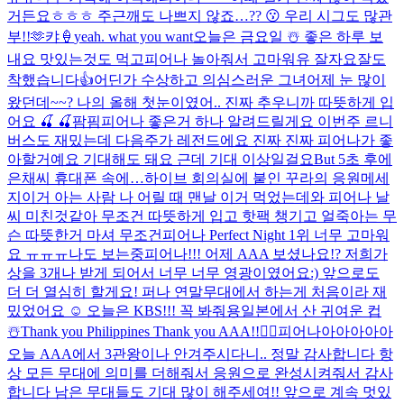
거든요ㅎㅎㅎ 주근깨도 나쁘지 않죠…?? 😗 우리 시그도 많관
부!!🫶
캬🍦
yeah. what you want
오늘은 금요일 ☃️ 좋은 하루 보
내요 맛있는것도 먹고
피어나 놀아줘서 고마워유 잘자요
잘도
착했습니다👍
어딘가 수상하고 의심스러운 그녀
어제 눈 많이
왔던데~~? 나의 올해 첫눈이였어.. 진짜 추우니까 따뜻하게 입
어요 🍒 🍒
팜핌
피어나 좋은거 하나 알려드릴게요 이번주 르니
버스도 재밌는데 다음주가 레전드에요 진짜 진짜 피어나가 좋
아할거예요 기대해도 돼요 근데 기대 이상일걸요
But 5초 후에
은채씨 휴대폰 속에…
하이브 회의실에 붙인 꾸라의 응원메세
지
이거 아는 사람 나 어릴 때 맨날 이거 먹었는데
와 피어나 날
씨 미친것같아 무조건 따뜻하게 입고 핫팩 챙기고 얼죽아는 무
슨 따뜻한거 마셔 무조건
피어나 Perfect Night 1위 너무 고마워
요 ㅠㅠㅠ
나도 보는중
피어나!!! 어제 AAA 보셨나요!? 저희가
상을 3개나 받게 되어서 너무 너무 영광이였어요:) 앞으로도
더 더 열심히 할게요! 퍼나 연말무대에서 하는게 처음이라 재
밌었어요 ☺️ 오늘은 KBS!!! 꼭 봐줘용
일본에서 산 귀여운 컵
☃️
Thank you Philippines Thank you AAA!!❤️‍🔥
피어나아아아아아
오늘 AAA에서 3관왕이나 안겨주시다니.. 정말 감사합니다 항
상 모든 무대에 의미를 더해줘서 응원으로 완성시켜줘서 감사
합니다 남은 무대들도 기대 많이 해주세여!! 앞으로 계속 멋있