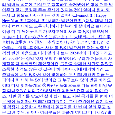
리 멤버들 덕분에 진심으로 행복하고 즐거웠어요 항상 저를 믿
어주고 굳게 응원해 주는 존재가 있다는 것이 얼마나 힘이 되
는지 그 힘으로 나아간다는 것이 얼마나...
Fearnot!!!!! Happy
New Year!!!!!! 피어나 !!!!! 새해가 밝았어요!!! :) 대박 대박 신기
하다 ㅎㅎ 새해도 모두 건강하게 행복하게 살아봐요 르세라핌
이랑 더 더 높은곳으로 가보자고요!!! 새해 복 많이 받으세요
☺️ あけましておめでとうございます！ 大晦日には、紅白歌
合戦も出場させて頂き、本当にありがとうございました ☺️
今年は、健康...
피어나~ 새해 복 많이 받으세요 저는 설렘 반
걱정 반인 마음으로 머리 말리다 보니 2024년이 되어있더라고
요! 2023년은 정말 잊지 못할 한 해였어요. 우리가 처음으로 사
계절을 다 함께했던 해였잖아요, 그만큼 함께한 시간도 많았고
소중한 추억도 많은 것 같은데 하나하나 꺼내 얘기하기엔 그
추억들이 너무 많아서 같이 맞이하는 두 번째 새해인 지금 느...
피어나!!!! 새해 복 많이 받아요 그 누구보다 많이 받길 바라요
이따 다시 찾아올게요 😗
짜쟌 선물🎀
오늘도 다들 파이티잉 🫶
잘 다녀오겠습니다🫶
안녕하세요 여러분! 요즘 날이 많이 춥
죠. 시린 공기를 맞으면 살이 쉽게 트고 시린 공기를 한 번에 너
무 많이 들이마시면 폐가 따가워지는 그런 추위에요 감기 걸릴
게 걱정돼 소중한 사람들에게 일교차를 한 번 더 알려 주고 싶
은 그런 추위. 피어나 여러분들은 따숩게 여미고 다니시죠? 홀