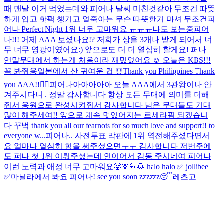
때 맨날 이거 먹었는데
와 피어나 날씨 미친것같아 무조건 따뜻
하게 입고 핫팩 챙기고 얼죽아는 무슨 따뜻한거 마셔 무조건
피
어나 Perfect Night 1위 너무 고마워요 ㅠㅠㅠ
나도 보는중
피어
나!!! 어제 AAA 보셨나요!? 저희가 상을 3개나 받게 되어서 너
무 너무 영광이였어요:) 앞으로도 더 더 열심히 할게요! 퍼나
연말무대에서 하는게 처음이라 재밌었어요 ☺️ 오늘은 KBS!!!
꼭 봐줘용
일본에서 산 귀여운 컵 ☃️
Thank you Philippines Thank
you AAA!!❤️‍🔥
피어나아아아아아 오늘 AAA에서 3관왕이나 안
겨주시다니.. 정말 감사합니다 항상 모든 무대에 의미를 더해
줘서 응원으로 완성시켜줘서 감사합니다 남은 무대들도 기대
많이 해주세여!! 앞으로 계속 멋있어지는 르세라핌 되겠습니
다 꾸벅 thank you all our fearnots for so much love and support!! to
everyone w...
피어나.. 사전투표 막판에 1위 역전해주셨다면서
요 얼마나 열심히 힘을 써주셨으면ㅜㅜ 감사합니다 저번주에
도 퍼나 첫 1위 이뤄주셨는데 연이어서 감동 주시네여 피어나
이런 노력과 애정 너무 고마워요🥲🫶
🦢🐶 halo halo ✅ jollibee
✅
마닐라에서 봐요 피어나! see you soon zzzzzz😴
레츠고