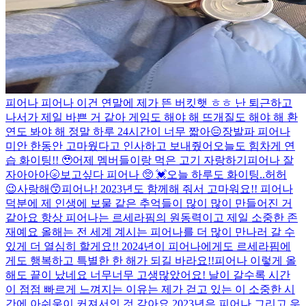
피어나 피어나 이건 연말에 제가 뜬 버킷햇 ㅎㅎ 난 퇴근하고
나서가 제일 바쁜 거 같아 게임도 해야 해 뜨개질도 해야 해 환
연도 봐야 해 정말 하루 24시간이 너무 짧아😑
장발파 피어나
미안 한동안 고마웠다고 인사하고 보내줬어
오늘도 힘차게 연
습 화이팅!! 🥹
어제 멤버들이랑 먹은 고기 자랑하기
피어나 잘
자아아아🌝
보고싶다 피어나 🥺 💓
오늘 하루도 화이팅..허허
😉
사랑해😙
피어나! 2023년도 함께해 줘서 고마워요!! 피어나
덕분에 제 인생에 보물 같은 추억들이 많이 많이 만들어진 거
같아요 항상 피어나는 르세라핌의 원동력이고 제일 소중한 존
재예요 올해는 전 세계 계시는 피어나를 더 많이 만나러 갈 수
있게 더 열심히 할게요!! 2024년이 피어나에게도 르세라핌에
게도 행복하고 특별한 한 해가 되길 바라요!!
피어나 이렇게 올
해도 끝이 났네요 너무너무 고생많았어요! 날이 갈수록 시간
이 점점 빠르게 느껴지는 이유는 제가 걷고 있는 이 소중한 시
간에 아쉬움이 커져서인 것 같아요 2023년은 피어나 그리고 우