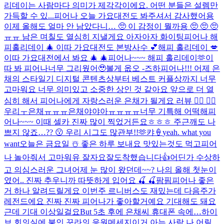
리데이는 사람마다 의미가 제각각이에요. 어떤 분들은 설렘만
가득할 수 있...
피어나 오늘 가요대전도 봐주셔서 감사했어용
이제 올해도 얼마 안 남았다니… 🥺 이 감정이 뭘까용 🥺 🥺 🥺
ㅠㅠ 남은 며칠도 열심히 지낼게요 아자아자 화이팅
피어나 해
피홀리데이 🎄 이따 가요대전도 본방사수 💕
해피 홀리데이 💋
이따 가요대전에서 봐요 🎄 🎄
피어나~~~ 해피 홀리데이🫶
이
따 봐 피어나
너무 그리웠어🥹
볼게 옶오 -즈하
피어나!!! 어제 은
채의 스타일기 디지털 콘텐츠상부터 베스트 커플상까지 너무
고마워요 너무 의미있고 소중한 상인 것 같아요 앞으로 더 열
심히 해서 피어나에게 자랑스러운 은채가 될게요 러뷰 ❤️‍🔥 ❤️‍🔥
우리ㅜ은채ㅠㅠㅠ은채야야아ㅠㅠㅠㅠ너무 기특해 어떡해
피
어나~~~ 이때 셀카 진짜 많이 찍었거든요ㅎㅎㅎ 주근깨도 나
쁘지 않죠…?? 😗 우리 시그도 많관부!!🫶
캬🍦
yeah. what you
want
오늘은 금요일 ☃️ 좋은 하루 보내요 맛있는것도 먹고
피어
나 놀아줘서 고마워유 잘자요
잘도착했습니다👍
어딘가 수상하
고 의심스러운 그녀
어제 눈 많이 왔던데~~? 나의 올해 첫눈이
였어.. 진짜 추우니까 따뜻하게 입어요 🍒 🍒
팜핌
피어나 좋은
거 하나 알려드릴게요 이번주 르니버스도 재밌는데 다음주가
레전드에요 진짜 진짜 피어나가 좋아할거예요 기대해도 돼요
근데 기대 이상일걸요
But 5초 후에 은채씨 휴대폰 속에…
하이
브 회의실에 붙인 꾸라의 응원메세지
이거 아는 사람 나 어릴