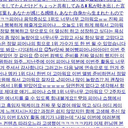
モしてたんだけど ちょっと共有してみる⬇️ 私が吐き出した言
言葉も あなたが感じる感情も あなた自身から生まれたもので
ㅋㅋㅋ
피어나 음악중심도 1위도 너무너무 고마워요ㅠㅠ 진짜 피
어나 행복하게 해줄게요
피어나… 오늘도 1위 하게 해줘서 고마워
간이 정말 행복하고 앞으로도 더 열심히 하고 성장하고 싶다는 욕심
대박이야 좀 많이 놀랐어요 너무너무 고맙고 사실 항상 말로 고맙다고
은 정말 피어나의 힘으로 1위 가수가 또 한 번 될 수 있었습니다
봐요~ (기대하셔요 😉🐑)
앗싸 붕어빵
피어나아아아!! 이번 주
 받았던 것 같아요 🥺 이번 컴백도 준비를 진짜 열심히 했지만 이
하러 와주...
지난주에 이어 피어나 덕분에 이번주 활동도 너무
안겨 주셔서 감사합니다 그러고는 다음 날에 연속으로 또 안겨 주
어나 엠카 1위 다시 한번 더 고마워요 이번 앨범 준비하면서 정말
원해 줘서 고마워요 잘자요 🌙
피어나 많이 놀랐죠?? 저 괜찮아
 엠카에서 1위를 받았어요ㅠㅠㅠㅠㅠ 당연한게 없다고 생각해서 항
 제대로 얘기...
피어나 쇼챔 1위 너무너무 고마워요 🤍 2주차도
은 에너지를 줄 수 있도록 힘내볼게요!! 💜
와 피어나 쇼챔에서
리고 흑임자 떡케이크 진짜 못 잊겠어 매일 먹고 싶다 어디 케이
떻게 느껴지시는지요? 과정은 쉽지 않았지만 함께 고생해 주신 많
다가 이번 EASY 활동 얘기가 나왔는데 “사실 이번에 여러분께
는 컨텐츠 따라오느라 고생했어ㅋㅋㅋㅋㅋ캬캬 어제 런닝맨 본