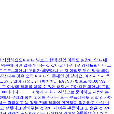
!! 사랑해요오
피어나 빌보드 핫백 진입 아직도 실감이 안 나네
 덕분에 이런 결과가 나온 것 같아요 너무너무 감사드립니다 그
로도...
피어나! 우리가 해냈다니 ㅠ 저 아직도 무슨 말을 해야
실감 나는 것은 오직 피어나의 존재인 것 같네요. 여기저기서 축
. 와… 말이 돼요…? 대박이야… EASY가 빌보드 핫100????
 그 이상에 결과를 얻을 수 있게 해줘서 고마워요 피어나! 그리
 100이라니…ㅠㅠ 이렇게 저희가 진심으로 좋아하고 사랑하는
 곁에서 우리와 함께 고생해 주시는 모든 분들에게도 정말 감사하
기지 않는 결과이고 늘 컴백 전에 결과에 연연하지 말자라고 수십 번
고 잘했다고 말해주는 것 같아서 너무 뿌듯하고 또 슬픈 것 같아
그냥 갑자기 공유하고싶은 사진
자신 있어요
🫢
最近は色んなこ