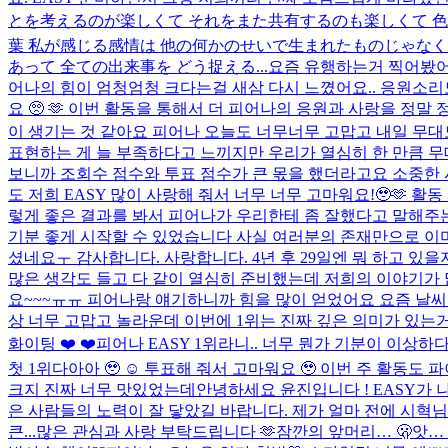
とを考えるのが楽しくて それをまた共有するのも楽しくて 色
葉 私が感じる感情は 他の何かのせいで生まれたものじゃなく
あって 全ての出来事を どう捉える...
요즘 유행하는거 찍어봤
어나의 힘이 엄청엄청 크다는걸 새삼 다시 느꼈어요.. 응원소
요 🥺 🫶 이번 활동을 통해서 더 피어나의 응원과 사랑을 정
이 생기는 것 같아요 피어나 오늘도 너무너무 고맙고 내일 무대도 파이
표현하는 게 늘 부족하다고 느끼지만 우리가 열심히 한 만큼 무대
보니까 조회수 점수와 투표 점수가 큰 몫을 했더라고요 소중한 시
도 저희 EASY 많이 사랑해 줘서 너무 너무 고마워요!🥹🫶 
렇게 좋은 결과를 봐서 피어나가 우리한테 좀 잘했다고 말해주는 
기분 좋게 시작할 수 있었습니다 사실 여러분의 존재만으로 이미
셨네요ㅜ 감사합니다. 사랑합니다. 4년 후 29일엔 뭐 하고 있을
많은 생각도 들고 다 같이 열심히 준비했는데 저희의 이야기가 
요~~~ㅠㅠ 피어나랑 얘기하니까 힘을 많이 얻었어요 요즘 날씨
상 너무 고맙고 놀라운데 이번에 1위는 진짜 깊은 의미가 있는거
화이팅 ❤️ ❤️
피어나 EASY 1위라니.. 너무 뭔가 기분이 이상하
첫 1위다아아 🥹 ☺️ 투표해 줘서 고마워요 🥹 이번 주 활동도 파
크지 진짜 너무 맛있었는데
안녕하세요 윤진입니다 ! EASY가
은 사람들의 노력이 잘 닿았길 바랍니다. 제가 얼마 전에 시혁님
큰...
많은 관심과 사랑 부탁드립니다 🫶
잠깐의 앞머리… 🫢
앗…