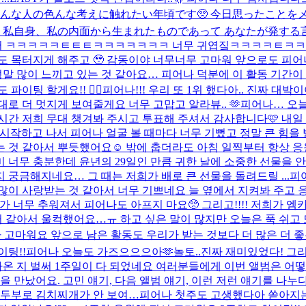
んな人の色んな考えに触れたい年頃です🥺 今日思ったことをメ
 私自身、私の内面から生まれたものであって あなたが発する
어 ㅋㅋㅋㅋㅋㅌㅌㅌㅋㅋㅋㅋㅋㅋㅋ 너무 귀엽짘ㅋㅋㅋㅋㅌㅋ
리도 목터지게 해주고 🥹 감동이야 너무너무 고마워 앞으로도 피
말 정말 많이 느끼고 있는 것 같아요… 피어나 덕분에 이 활동 기
팅 할게요!! ❤️‍🔥
피어나!!! 우리 또 1위 했다아.. 진짜 
로 더 멋지게 보여줄게요 너무 고맙고 알라뷰.. 🫶
피어나… 오늘
간 저희 무대 챙겨봐 주시고 투표해 주셔서 감사합니다🩷 내일 또 
활동 시작하고 나서 피어나 얼굴 볼 때마다 너무 기뻤고 정말 큰 힘을
것 같아서 뿌듯했어요☺️ 밖에 춥더라도 아침 일찍부터 항상 응원
 너무 충분한데 윤년의 29일인 만큼 귀한 날에 소중한 선물을 
지 궁금해지네요… 그 때는 저희가 배로 큰 선물을 돌려드릴 ...
피
많이 사랑받는 것 같아서 너무 기쁘네요 늘 옆에서 지켜봐 주고 응
가 너무 추워져서 피어나도 아프지 마요🥺 그리고!!!! 저희가
 같아서 울컥했어요…ㅠ 하고 싶은 말이 많지만 오늘은 푹 쉬고 또
다 고마워요 앞으로 남은 활동도 우리가 받는 것보다 더 많은 더 좋
이팅!!
피어나 오늘도 가즈으으으아🫶
놀토..진짜 재미있었다! 그
 나온 지 벌써 1주일이 다 되었네요 여러분들에게 이번 앨범은 어
을 만났어요. 고민 얘기, 다음 앨범 얘기, 이런 저런 얘기를 나누
 두부로 김치찌개가 안 보여…
피어나 첫주도 고생했다아 쏟아지