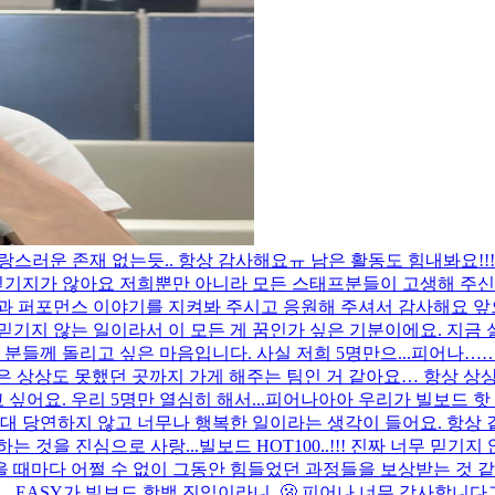
사랑스러운 존재 없는듯.. 항상 감사해요ㅠ 남은 활동도 힘내봐요!!
 믿기지가 않아요 저희뿐만 아니라 모든 스태프분들이 고생해 주신
과 퍼포먼스 이야기를 지켜봐 주시고 응원해 주셔서 감사해요 앞으
기지 않는 일이라서 이 모든 게 꿈인가 싶은 기분이에요. 지금 
분들께 돌리고 싶은 마음입니다. 사실 저희 5명만으...
피어나…….
 상상도 못했던 곳까지 가게 해주는 팀인 거 같아요… 항상 상상
어요. 우리 5명만 열심히 해서...
피어나아아 우리가 빌보드 핫
절대 당연하지 않고 너무나 행복한 일이라는 생각이 들어요. 항상
는 것을 진심으로 사랑...
빌보드 HOT100..!!! 진짜 너무 믿
 때마다 어쩔 수 없이 그동안 힘들었던 과정들을 보상받는 것 같
..
EASY가 빌보드 핫백 진입이라니..🫢 피어나 너무 감사합니다