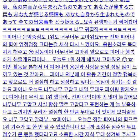
身、私の内面から生まれたものであって あなたが発する言
葉も あなたが感じる感情も あなた自身から生まれたもので
あって 全ての出来事を どう捉える...
요즘 유행하는거 찍어봤어
ㅋㅋㅋㅋㅋㅌㅌㅌㅋㅋㅋㅋㅋㅋㅋ 너무 귀엽짘ㅋㅋㅋㅋㅌㅋㅋㅋ
ㅋ
피어나 음악중심도 1위도 너무너무 고마워요ㅠㅠ 진짜 피어나
의 힘이 엄청엄청 크다는걸 새삼 다시 느꼈어요.. 응원소리도 목터
지게 해주고 🥹 감동이야 너무너무 고마워 앞으로도 피어나 행복
하게 해줄게요
피어나… 오늘도 1위 하게 해줘서 고마워요 🥺 🫶
이번 활동을 통해서 더 피어나의 응원과 사랑을 정말 정말 많이 느
끼고 있는 것 같아요… 피어나 덕분에 이 활동 기간이 정말 행복하
고 앞으로도 더 열심히 하고 성장하고 싶다는 욕심이 생기는 것 같
아요 피어나 오늘도 너무너무 고맙고 내일 무대도 파이팅 할게요!!
❤️‍🔥
피어나!!! 우리 또 1위 했다아.. 진짜 대박이야 좀 많이 놀랐어요
너무너무 고맙고 사실 항상 말로 고맙다고 표현하는 게 늘 부족하
다고 느끼지만 우리가 열심히 한 만큼 무대로 더 멋지게 보여줄게
요 너무 고맙고 알라뷰.. 🫶
피어나… 오늘은 정말 피어나의 힘으로
1위 가수가 또 한 번 될 수 있었습니다 보니까 조회수 점수와 투표
점수가 큰 몫을 했더라고요 소중한 시간 저희 무대 챙겨봐 주시고