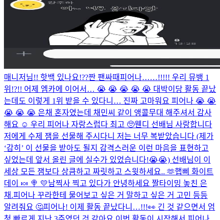
매니저님!! 핫백 있나요!??
짠 팬싸때
피어나……!!!!! 우리 뮤뱅 1
위!?!! 어제 엠카에 이어서… 😭 😭 😭 😭 😭 대박이당 활동 끝났
는데도 이렇게 1위 받을 수 있다니… 진짜 고마워요 피어나 😭 😭
😭 😭 😭 은채 혼자였는데 채민씨 같이 앵콜무대 해주셔서 감사
해요 ☺️ 우리 피어나 자랑스럽다 최고 🥺
웬디 선배님 사랑합니다
저에게 수제 잼을 선물해 주시다니 저는 너무 복받았습니다 (제가
‘감히’ 이 선물을 받아도 될지 감격스러운 이런 마음을 표현하고
싶었는데 앞서 올린 글에 실수가 있었습니다!😭😭) 선배님이 이
세상 모든 잼보다 상큼하고 짜릿하고 스윗하세요.. 🫶
햅삐 화이트
데이 🍬 🍭 💛
남찍사 찍고 있다가 안녕하세요 짤
타이밍 놓친 은
채.
피어나 꾸라한테 물어보고 싶은 거 말하고 싶은 거 고민 등등
알려줘요 🤔
피어나! 이제 활동 끝났다니…!!!👀 긴 것 같으면서 엄
청 빠르게 지난 3주였던 것 같아요 이번 활동이 시작해서 피어나