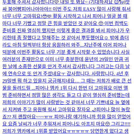
투표해 주셔서 감사합니다🩷 내일 또 봐요~ (기대하셔요 😉🐑)
앗
싸 붕어빵
피어나아아아!! 이번 주도 저희 EASY 많이 사랑해 줘서
너무 너무 고마워요!🥹🫶 활동 시작하고 나서 피어나 얼굴 볼 때
마다 너무 기뻤고 정말 큰 힘을 받았던 것 같아요 🥺 이번 컴백도
준비를 진짜 열심히 했지만 이렇게 좋은 결과를 봐서 피어나가 우
리한테 좀 잘했다고 말해주는 것 같아서 뿌듯했어요☺️ 밖에 춥더
라도 아침 일찍부터 항상 응원하러 와주...
지난주에 이어 피어나
덕분에 이번주 활동도 너무 기분 좋게 시작할 수 있었습니다 사실
여러분의 존재만으로 이미 너무 충분한데 윤년의 29일인 만큼 귀
한 날에 소중한 선물을 안겨 주셔서 감사합니다 그러고는 다음 날
에 연속으로 또 안겨 주셨네요ㅜ 감사합니다. 사랑합니다. 4년 후
29일엔 뭐 하고 있을지 궁금해지네요… 그 때는 저희가 배로 큰 선
물을 돌려드릴 ...
피어나 엠카 1위 다시 한번 더 고마워요 이번 앨
범 준비하면서 정말 많은 생각도 들고 다 같이 열심히 준비했는데
저희의 이야기가 많이 사랑받는 것 같아서 너무 기쁘네요 늘 옆에
서 지켜봐 주고 응원해 줘서 고마워요 잘자요 🌙
피어나 많이 놀랐
죠?? 저 괜찮아요~~~ㅠㅠ 피어나랑 얘기하니까 힘을 많이 얻었어
요 요즘 날씨가 너무 추워져서 피어나도 아프지 마요🥺 그리고!!!!
저희가 엠카에서 1위를 받았어요ㅠㅠㅠㅠㅠ 당연한게 없다고 생