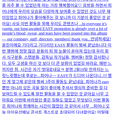
를 자주 볼 수 있었던게 저는 가장 행복했어요🤍 음방을 하면서 피
어나에게 우리의 모습을 다양하게 보여줄 수 있었던 것도 너무 재
미있었고 피어나가 좋아해주는 걸 보니까 더 기분이 좋았던 것 같
아요! 사실 이번 활동을 위해 우리도 콘텐츠나 ...
hi everyone it’s
yunjin. our long-awaited EASY promotion is already over a lot of
people’s blood, sweat, and tears have been poured into this album
— our company, staff, directors, members! thank you...
안녕하세요!
윤진이에요 기다리고 기다리던 EASY 활동이 벌써 끝났습니다 이
번 앨범에 정말 많은 분들의 피 땀 눈물이 쏟아져 있는데 우리 회
사 식구분들, 스탭분들, 감독님 작가님들, 멤버들! 정말 감사합니
다. 모두 고생을 하신 것 보다 더 큰 보람이 있었길 바라요. 매번 느
끼지만 참. 시간은 자기 멋대로네요ㅋ 분명 2월19일 전까지는 느
릿느릿했는데 후로는...
피어나~~ EASY가 드디어 나온다니..!!! 했
던 게 엊그제 같은데 벌써 3주의 활동도 끝났네요. 피어나가 easy
뿐만 아니라 모든 곡을 많이 좋아해 주셔서 열심히 준비한 걸 다
보여드릴 수 있도록 알찬 활동을 할 수 있었던 것 같아요 너무 고
마워요 이번에 바라왔던 좋은 일들도 많았고 무엇보다 이번 활동
은 피어나와 함께하는 시간이 많았던 것 같아서 너무 ...
피어나 오
늘 아이유선배님 콘서트 게스트로 초대되어 다녀왔어요! 어릴때