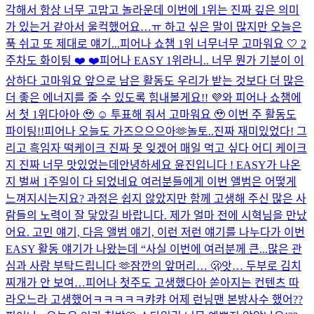
각해서 항상 너무 고맙고 놀라운데 이번에 1위는 진짜 깊은 의미
가 있는거 같아서 울컥했어요…ㅠ 하고 싶은 말이 많지만 오늘은
푹 쉬고 또 제대로 얘기...
피어나 쇼챔 1위 너무너무 고마워요 🤍 2
주차도 화이팅 ❤️ ❤️
피어나 EASY 1위라니.. 너무 뭔가 기분이 이
상하다 고마워요 앞으로 남은 활동도 우리가 받는 것보다 더 많은
더 좋은 에너지를 줄 수 있도록 힘내볼게요!! 💜
와 피어나 쇼챔에
서 첫 1위다아아 🥹 ☺️ 투표해 줘서 고마워요 🥹 이번 주 활동도
파이팅!!
피어나 오늘도 가즈으으으아🫶
놀토..진짜 재미있었다! 그
리고 흑임자 떡케이크 진짜 못 잊겠어 매일 먹고 싶다 어디 케이크
지 진짜 너무 맛있었는데
안녕하세요 윤진입니다 ! EASY가 나온
지 벌써 1주일이 다 되었네요 여러분들에게 이번 앨범은 어떻게
느껴지시는지요? 과정은 쉽지 않았지만 함께 고생해 주신 많은 사
람들의 노력이 잘 닿았길 바랍니다. 제가 얼마 전에 시혁님을 만났
어요. 고민 얘기, 다음 앨범 얘기, 이런 저런 얘기를 나누다가 이번
EASY 활동 얘기가 나왔는데 “사실 이번에 여러분께 큰...
많은 관
심과 사랑 부탁드립니다 🫶
잠깐의 앞머리… 🫢
앗… 두부로 김치
찌개가 안 보여…
피어나 첫주도 고생했다아 쏟아지는 컨텐츠 따
라오느라 고생했어ㅋㅋㅋㅋㅋ캬캬 어제 런닝맨 본방사수 했어??