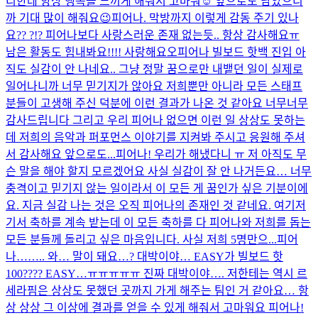
리한테 항상 행복을 느끼게 해줘서 고마워☺️ 앞으로도 남았으니
까 기대 많이 해줘요😉
피어나. 막방까지 이렇게 감동 주기 있나
요?? ?!? 피어나보다 사랑스러운 존재 없는듯.. 항상 감사해요ㅠ
남은 활동도 힘내봐요!!!! 사랑해요오
피어나 빌보드 핫백 진입 아
직도 실감이 안 나네요.. 그냥 정말 꿈으로만 내뱉던 일이 실제로
일어나니까 너무 믿기지가 않아요 저희뿐만 아니라 모든 스태프
분들이 고생해 주신 덕분에 이런 결과가 나온 것 같아요 너무너무
감사드립니다 그리고 우리 피어나 없으면 이런 일 상상도 못하는
데 저희의 음악과 퍼포먼스 이야기를 지켜봐 주시고 응원해 주셔
서 감사해요 앞으로도...
피어나! 우리가 해냈다니 ㅠ 저 아직도 무
슨 말을 해야 할지 모르겠어요 사실 실감이 잘 안 나거든요… 너무
충격이고 믿기지 않는 일이라서 이 모든 게 꿈인가 싶은 기분이에
요. 지금 실감 나는 것은 오직 피어나의 존재인 것 같네요. 여기저
기서 축하를 계속 받는데 이 모든 축하를 다 피어나와 저희를 돕는
모든 분들께 돌리고 싶은 마음입니다. 사실 저희 5명만으...
피어
나…….. 와… 말이 돼요…? 대박이야… EASY가 빌보드 핫
100???? EASY…ㅠㅠㅠㅠㅠ 진짜 대박이야…. 저한테는 역시 르
세라핌은 상상도 못했던 곳까지 가게 해주는 팀인 거 같아요… 항
상 상상 그 이상에 결과를 얻을 수 있게 해줘서 고마워요 피어나!