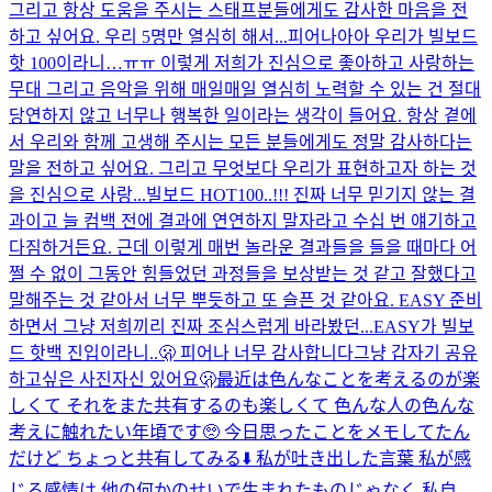
그리고 항상 도움을 주시는 스태프분들에게도 감사한 마음을 전
하고 싶어요. 우리 5명만 열심히 해서...
피어나아아 우리가 빌보드
핫 100이라니…ㅠㅠ 이렇게 저희가 진심으로 좋아하고 사랑하는
무대 그리고 음악을 위해 매일매일 열심히 노력할 수 있는 건 절대
당연하지 않고 너무나 행복한 일이라는 생각이 들어요. 항상 곁에
서 우리와 함께 고생해 주시는 모든 분들에게도 정말 감사하다는
말을 전하고 싶어요. 그리고 무엇보다 우리가 표현하고자 하는 것
을 진심으로 사랑...
빌보드 HOT100..!!! 진짜 너무 믿기지 않는 결
과이고 늘 컴백 전에 결과에 연연하지 말자라고 수십 번 얘기하고
다짐하거든요. 근데 이렇게 매번 놀라운 결과들을 들을 때마다 어
쩔 수 없이 그동안 힘들었던 과정들을 보상받는 것 같고 잘했다고
말해주는 것 같아서 너무 뿌듯하고 또 슬픈 것 같아요. EASY 준비
하면서 그냥 저희끼리 진짜 조심스럽게 바라봤던...
EASY가 빌보
드 핫백 진입이라니..🫢 피어나 너무 감사합니다
그냥 갑자기 공유
하고싶은 사진
자신 있어요
🫢
最近は色んなことを考えるのが楽
しくて それをまた共有するのも楽しくて 色んな人の色んな
考えに触れたい年頃です🥺 今日思ったことをメモしてたん
だけど ちょっと共有してみる⬇️ 私が吐き出した言葉 私が感
じる感情は 他の何かのせいで生まれたものじゃなく 私自