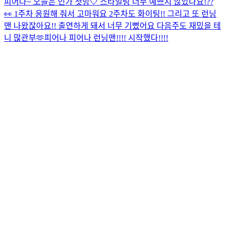
피어나~ 오늘은 인가 첫방🤍​ 스타일링 너무 예쁘지 않았나요!??
👀​ 1주차 응원해 줘서 고마워요 2주차도 화이팅!! 그리고 또 런닝
맨 나왔잖아요!! 출연하게 돼서 너무 기뻤어요 다음주도 재밌을 테
니 많관부🫶​
피어나 피어나 런닝맨!!!! 시작했다!!!!