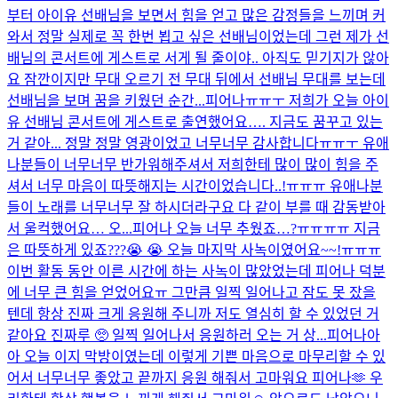
부터 아이유 선배님을 보면서 힘을 얻고 많은 감정들을 느끼며 커
와서 정말 실제로 꼭 한번 뵙고 싶은 선배님이었는데 그런 제가 선
배님의 콘서트에 게스트로 서게 될 줄이야.. 아직도 믿기지가 않아
요 잠깐이지만 무대 오르기 전 무대 뒤에서 선배님 무대를 보는데
선배님을 보며 꿈을 키웠던 순간...
피어나ㅠㅠㅜ 저희가 오늘 아이
유 선배님 콘서트에 게스트로 출연했어요…. 지금도 꿈꾸고 있는
거 같아... 정말 정말 영광이었고 너무너무 감사합니다ㅠㅠㅜ 유애
나분들이 너무너무 반가워해주셔서 저희한테 많이 많이 힘을 주
셔서 너무 마음이 따뜻해지는 시간이었습니다..!ㅠㅠㅠ 유애나분
들이 노래를 너무너무 잘 하시더라구요 다 같이 부를 때 감동받아
서 울컥했어요… 오...
피어나 오늘 너무 추웠죠…?ㅠㅠㅠㅠ 지금
은 따뜻하게 있죠???😭 😭 오늘 마지막 사녹이였어요~~!ㅠㅠㅠ
이번 활동 동안 이른 시간에 하는 사녹이 많았었는데 피어나 덕분
에 너무 큰 힘을 얻었어요ㅠ 그만큼 일찍 일어나고 잠도 못 잤을
텐데 항상 진짜 크게 응원해 주니까 저도 열심히 할 수 있었던 거
같아요 진짜루 🥺 일찍 일어나서 응원하러 오는 거 상...
피어나아
아 오늘 이지 막방이였는데 이렇게 기쁜 마음으로 마무리할 수 있
어서 너무너무 좋았고 끝까지 응원 해줘서 고마워요 피어나🫶 우