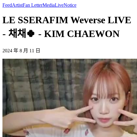
Feed
Artist
Fan Letter
Media
Live
Notice
LE SSERAFIM Weverse LIVE
- 채채🍀 - KIM CHAEWON
2024 年 8 月 11 日