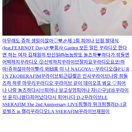
아무래도 쥬하 생일이잖아♡
💙🎉제 2회 피어나 단원 발대식
(feat.FEARNOT Day)🎉💙
회사 Garden 보든 말든
꾸라디오
한다
면 하는 여자 김채원의 탄신일🎂
눕눕방
또 놀즈하💗
하다가 잠들면
어떡하지
꾸라디오 😗
신박하지
꾸라이브
잘자요
꾸라디오
요코!하
마!
쥬하잖아
하이
빨리 와🙌
홍 미 나
NAGOYA✨️
꾸라디오😘
P U R
I N Z
KOBERAFIM
꾸라이브
퇴근😽
짧은 인사
꾸라이브
나랑 잠들
즈하
하루 마무리
꾸라디오
꾸라이브 같이 데이오프 봐요 ♡
피어
나 나랑 놀즈하
다시!!!
피어나 보고싶엉
피어나 자니?
구냥💩
꾸라이
브
윤지니왔다
피어났다
다시
피어나다 D-2
꾸라이브
LE
SSERAFIM The 2nd Anniversary LIVE
핌첼라 위크
핌첼라
D-1
글
로벌즈 in 캘리
꾸라디오
LA SSERAFIM
꾸라이브
채원이