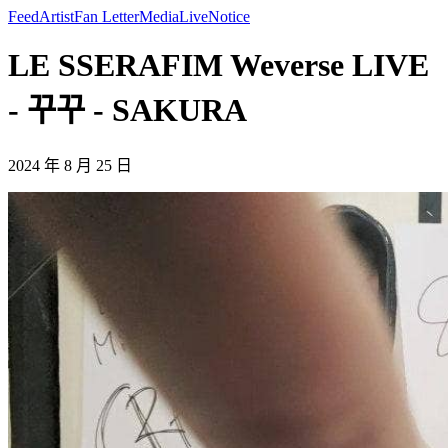
Feed
Artist
Fan Letter
Media
Live
Notice
LE SSERAFIM Weverse LIVE
- 꾸꾸 - SAKURA
2024 年 8 月 25 日