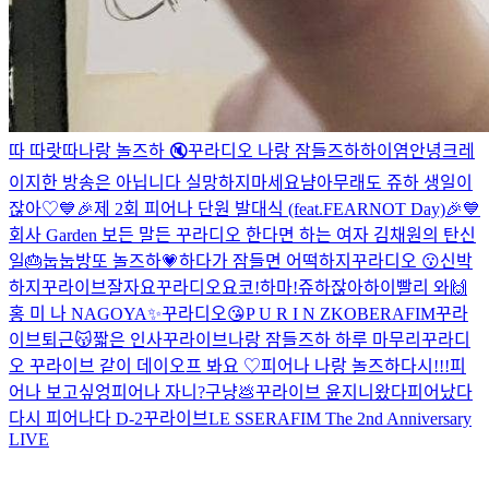
따 따랏따
나랑 놀즈하 🔇
꾸라디오
나랑 잠들즈하
하이염
안녕
크레
이지한 방송은 아닙니다 실망하지마세요
냠
아무래도 쥬하 생일이
잖아♡
💙🎉제 2회 피어나 단원 발대식 (feat.FEARNOT Day)🎉💙
회사 Garden 보든 말든
꾸라디오
한다면 하는 여자 김채원의 탄신
일🎂
눕눕방
또 놀즈하💗
하다가 잠들면 어떡하지
꾸라디오 😗
신박
하지
꾸라이브
잘자요
꾸라디오
요코!하마!
쥬하잖아
하이
빨리 와🙌
홍 미 나
NAGOYA✨️
꾸라디오😘
P U R I N Z
KOBERAFIM
꾸라
이브
퇴근😽
짧은 인사
꾸라이브
나랑 잠들즈하
하루 마무리
꾸라디
오
꾸라이브 같이 데이오프 봐요 ♡
피어나 나랑 놀즈하
다시!!!
피
어나 보고싶엉
피어나 자니?
구냥💩
꾸라이브
윤지니왔다
피어났다
다시
피어나다 D-2
꾸라이브
LE SSERAFIM The 2nd Anniversary
LIVE