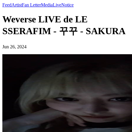
Feed
Artist
Fan Letter
Media
Live
Notice
Weverse LIVE de LE
SSERAFIM - 꾸꾸 - SAKURA
Jun 26, 2024