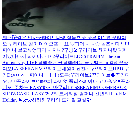
퇴근😽
짧은 인사
꾸라이브
나랑 잠들즈하
하루 마무리
꾸라디
오
꾸라이브 같이 데이오프 봐요 ♡
피어나 나랑 놀즈하
다시!!!
피어나 보고싶엉
피어나 자니?
구냥💩
꾸라이브
윤지니왔다
피
어났다
다시
피어나다 D-2
꾸라이브
LE SSERAFIM The 2nd
Anniversary LIVE
핌첼라 위크
핌첼라
D-1
글로벌즈 in 캘리
꾸라
디오
LA SSERAFIM
꾸라이브
채원이
윤진easy
꾸라이브
HBD 꾸
라Day
ㅇㅅㅇ
피어나ㅏㅏㅏ(도록)
꾸라이브2
꾸라이브🧶
꾸라디
오 3/10
꾸라이브
shinez
비 콰이엇 플리즈
피어나 고마워요♥️
꾸라
디오
1주차도 EASY하게 마무리
LE SSERAFIM COMEBACK
SHOWCASE ‘EASY’
제2회 르세라핌 컴퍼니 신년회
Hap-FIM
Holiday🎄🌙
😁
허허허
꾸라의 뜨개질 교실🧶