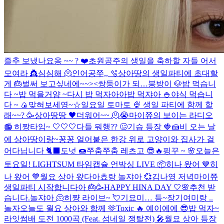
즐추 보냈나요옹 ~~ ? ❤️
초원공주의 생일을 축하할 자들 어서
모여라 👸
심심해 🫠
인어공쭈,, 🫧
상아땅의 생일파티에 초대할
게 🎂
벌써 보고싶네에~~><
쌍둥이가 되…
붕방이 🐶
밥 먹습니
다 ~
밥 먹을거얌 ~
다시 밥 먹자아아
밥 먹쟈아 🍚
야식 먹습니
다 ~ 🍙
맞혀보세영~☆
일요일 토마토 🍨
생일 파티에 함께 할
래~~? 🥳
상아땅땅 🖤
더워어~~ 🫠😭
마이쮸의 보이는 라디오
📻
히짱타임~ 🤍🤍🤍
다들 뭐행?? 🥴
기습 등장 🍓🍰
비 오는 날
에 상아땅이랑~
꽁꽁 얼어붙은 한강 위로 고양이와 집사가 걸
어다닙니다 🐈‍⬛️
도넛 🍩
쭈춤쭈춤 레츠고 😎🔥
핑꾸 ~ 🌸
오늘은
토요일!
LIGHTSUM 타임캡슐 언박싱 LIVE 📦
히나 왔어 💙
히
나 왔어 💙
월요 상아 왔다아
쵸랑 놀쟈아 💞
김나영 저녁
마이쮸
생일파티 시작합니다아 🎂🥳
HAPPY HINA DAY 🤍🌸
추천 받
습니다.
놀쟈아 🫠
히쨩 라이브~ 💘
기요미… 등~장
기여미랑 ..
놀자
오늘도 월요 상아와 함께 🫶
Toxic 🔥
예이에에 😎
밥 먹자~
라잇썸배 도전 1000곡 (Feat. 섬네일 쟁탈전) 🎤
월요 상아 등장