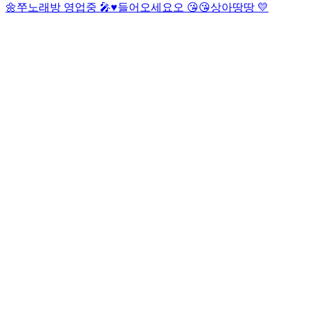
🌼
쭈노래방 영업중 🎤♥️
들어오세요오 😘😘
상아땅땅 💛