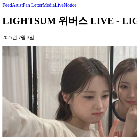
Feed
Artist
Fan Letter
Media
Live
Notice
LIGHTSUM 위버스 LIVE - L
2025년 7월 3일