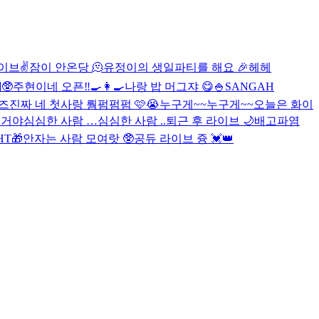
이브✌️
잠이 안온당 🫠
유정이의 생일파티를 해요 🎉
헤헤
🥸
주현이네 오픈‼️🍳👩‍🍳
나랑 밥 머그쟈 😋🍚
SANGAH
.즈
진짜 네 첫사랑 뤔펌펌펌 🩷😭
누구게~~
누구게~~
오늘은 화이
울거야
심심한 사람 …
심심한 사람 ..
퇴근 후 라이브 🌙
배고파염
HT🎁
안자는 사람 모여랏 🥸
공듀 라이브 즁 💓👑