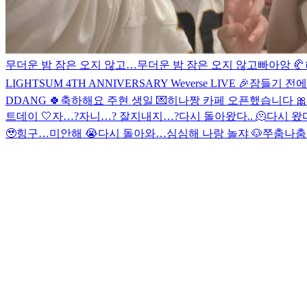
무더운 밤 잠은 오지 않고…
무더운 밤 잠은 오지 않고
빠아앙 🥐
LIGHTSUM 4TH ANNIVERSARY Weverse LIVE 🎉
잠들기 전에
DDANG 🍀
축하해요 주현 생일 💌
히나짱 카페 오픈했습니다 🎀
트데이 🤍
자…?자니…? 잘지내지…?
다시 돌아왔다.. 🫠
다시 왔다
🥹
힝구…미안해 😭
다시 돌아와…
심심해 나랑 놀쟈 🐶
쭈춤나춤 ‘