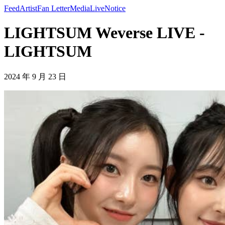
Feed
Artist
Fan Letter
Media
Live
Notice
LIGHTSUM Weverse LIVE -
LIGHTSUM
2024 年 9 月 23 日