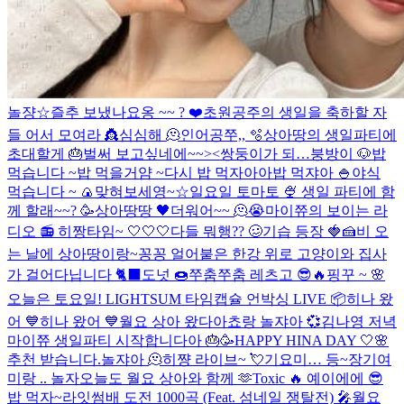
놀쟝☆
즐추 보냈나요옹 ~~ ? ❤️
초원공주의 생일을 축하할 자
들 어서 모여라 👸
심심해 🫠
인어공쭈,, 🫧
상아땅의 생일파티에
초대할게 🎂
벌써 보고싶네에~~><
쌍둥이가 되…
붕방이 🐶
밥
먹습니다 ~
밥 먹을거얌 ~
다시 밥 먹자아아
밥 먹쟈아 🍚
야식
먹습니다 ~ 🍙
맞혀보세영~☆
일요일 토마토 🍨
생일 파티에 함
께 할래~~? 🥳
상아땅땅 🖤
더워어~~ 🫠😭
마이쮸의 보이는 라
디오 📻
히짱타임~ 🤍🤍🤍
다들 뭐행?? 🥴
기습 등장 🍓🍰
비 오
는 날에 상아땅이랑~
꽁꽁 얼어붙은 한강 위로 고양이와 집사
가 걸어다닙니다 🐈‍⬛️
도넛 🍩
쭈춤쭈춤 레츠고 😎🔥
핑꾸 ~ 🌸
오늘은 토요일!
LIGHTSUM 타임캡슐 언박싱 LIVE 📦
히나 왔
어 💙
히나 왔어 💙
월요 상아 왔다아
쵸랑 놀쟈아 💞
김나영 저녁
마이쮸 생일파티 시작합니다아 🎂🥳
HAPPY HINA DAY 🤍🌸
추천 받습니다.
놀쟈아 🫠
히쨩 라이브~ 💘
기요미… 등~장
기여
미랑 .. 놀자
오늘도 월요 상아와 함께 🫶
Toxic 🔥
예이에에 😎
밥 먹자~
라잇썸배 도전 1000곡 (Feat. 섬네일 쟁탈전) 🎤
월요