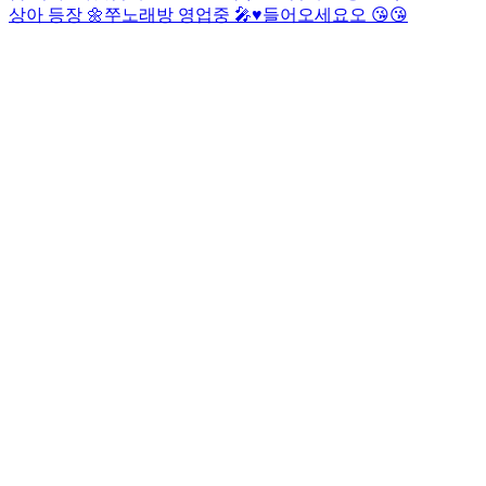
상아 등장 🌼
쭈노래방 영업중 🎤♥️
들어오세요오 😘😘