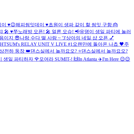
 ♥️😉
해피썸잇데이 ♥️
초원이 생파 같이 할 썸잇 구함 🎂
🎤 ♥️
쭈노래방 오픈! 🎤 얼른 오슈! 📢
유뎡이 생일 파티에 놀러
음이지 😎
나랑 수다 떨 사람 ~ '3'
상아의 네일 샵 오픈 💅
HTSUM's RELAY UNIT V LIVE #1
오랜만에 돌아온 나쵸 🖤
주
상전하 둥장 👑
댄스실에서 놀까요오? ⭐️
댄스실에서 놀까요오?
 생일 파티하자 🌹
모여라 SUMIT-! 🙌
In Atlanta ✈️
I'm Here 😉😉