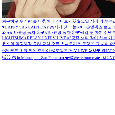
퇴근하구 우리랑 놀자 😉
히나 라이브~! 🤍
월요일 저리 가!
부부즈
♥️
HAPPY SANGAH's DAY 🎂
자기 전에 놀쟈아 🌙
멜뿅즈 보고 싶
와 ♥️
히나쵸랑 놀자 😗💗
히나쵸랑 놀자 😗💗
웰컴 투 마이쮸 월드 
LIGHTSUM's RELAY UNIT V LIVE #3
공쥬 생파 같이 하는 거 
유소의 얼렁뚱땅 요리 교실 오픈 👩‍🍳
토끼즈 토댕즈 그 사이 어딘가
⭐️
저 푸른 초원 위에 주현이 😝
토댕즈 첫 V LIVE 🐰🐶
💖 #HAP
🐱🐭 #5 in Minneapolis
San Francisco ❤️😎
We're roommates 🐰
LA G