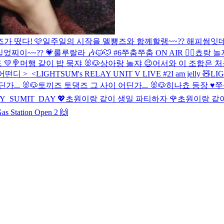
가 떴다! 🩷
일주일의 시작을 멜뿅즈와 함께할랭~~??
해피썸잇데이
었찌이~~?? 💗
룰루랄라 🎶
🐱🐭 #6
쭈춤쭈춤 ON AIR 👯‍♀️
쵸랑 놀쟈 
💛🍭
머행 같이 밥 묵쟈 🐰🐶
상아랑 놀쟈 😉
어서와 이 조합은 처
어떤디 >_<
LIGHTSUM's RELAY UNIT V LIVE #2
I am jelly 🧸
LIG
... 🐰🐶
토끼즈 토댕즈 그 사이 어딘가... 🐰🐶
히나쵸 등장 ♥️
쭈
PY_SUMIT_DAY 💖
초원이랑 같이 생일 파티하자 🌹
초원이랑 같이
as Station Open 2 🙌