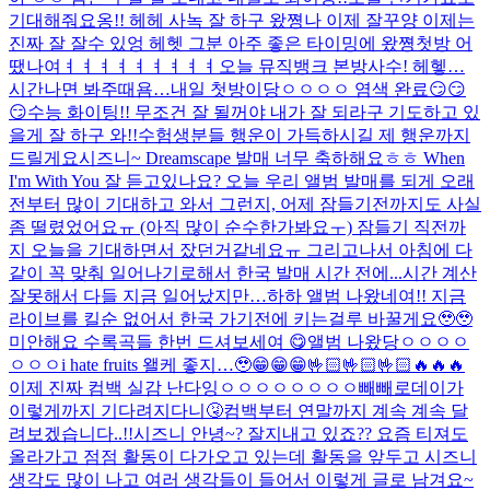
기대해줘요옹!! 헤헤 사녹 잘 하구 왔쪙
나 이제 잘꾸양 이제는
진짜 잘 잘수 있엉 헤헷 그분 아주 좋은 타이밍에 왔쪙
첫방 어
땠나여ㅕㅕㅕㅕㅕㅕㅕㅕㅕ
오늘 뮤직뱅크 본방사수! 헤헿…
시간나면 봐주때욤…
내일 첫방이당ㅇㅇㅇㅇ 염색 완료😏😏
😏
수능 화이팅!! 무조건 잘 될꺼야 내가 잘 되라구 기도하고 있
을게 잘 하구 와!!
수험생분들 행운이 가득하시길 제 행운까지
드릴게요
시즈니~ Dreamscape 발매 너무 축하해요ㅎㅎ When
I'm With You 잘 듣고있나요? 오늘 우리 앨범 발매를 되게 오래
전부터 많이 기대하고 와서 그런지, 어제 잠들기전까지도 사실
좀 떨렸었어요ㅠ (아직 많이 순수한가봐요ㅜ) 잠들기 직전까
지 오늘을 기대하면서 잤던거같네요ㅠ 그리고나서 아침에 다
같이 꼭 맞춰 일어나기로해서 한국 발매 시간 전에...
시간 계산
잘못해서 다들 지금 일어났지만…하하 앨범 나왔네여!! 지금
라이브를 킬순 없어서 한국 가기전에 키는걸루 바꿀게요🥹🥹
미안해요 수록곡들 한번 드셔보세여 😋
앨범 나왔당ㅇㅇㅇㅇ
ㅇㅇㅇ
i hate fruits 왤케 좋지…🥹
😁😁😁🤟🏻🤟🏻🤟🏻🔥🔥🔥
이제 진짜 컴백 실감 난다잉ㅇㅇㅇㅇㅇㅇㅇㅇ
빼빼로데이가
이렇게까지 기다려지다니🤧
컴백부터 연말까지 계속 계속 달
려보겠습니다..!!
시즈니 안녕~? 잘지내고 있죠?? 요즘 티져도
올라가고 점점 활동이 다가오고 있는데 활동을 앞두고 시즈니
생각도 많이 나고 여러 생각들이 들어서 이렇게 글로 남겨요~