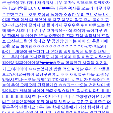
큰 공연장 하나하나 채워줘서 너무 고마워 앞으로도 함께하자
우리 즈니💚들 LUV U ❤️❤️
우리 공주 왕자들 오느라 너무너무
수고했고 가는 것도 조심히 돌아가 소중한 우리 즈니💚들 나는
이제 집에 와서 다 씻었어 푹 자구 꿈꾸지 말고 혹시 돌아가고
있다면 조심히 끝까지 잘 돌아가서 푸우우욱 쉬어야행
오늘 함
께 해준 시즈니 너무너무 고마워요~~ 집 조심히 들어가구 언
넝 집에서 푹 쉬어요!!
오늘 어땠어요 진짜 진심 솔직하게!
드림
쇼 오신분드을 안 춥나요 🥹 공연장 안에는 아마 안 추울거에
요😀 오늘 화이텡ㅇㅇㅇㅇㅇㅇㅇㅇㅇㅇㅇㅇ아쌰
하 박스터
라이브 채팅에 글쓰다가 나 꼰대임 박제당했네 박쮜송 내일보
자… 우리 이쁜 즈니💚들도 내일 봐아아 제일 이쁘고 사랑스러
워어엉 알찌이이이잉?❤️❤️❤️
❄️
오늘 힘들었던 사람들 여기여
기 모여라아아 ☺️☺️
늦었지만 밥을 먹으며 옛날 우리 영상들을
보고있어요
음방이 끝났구만여… ㅎㅎ 재밌었구 다들 고생 많
았당
시즈니~~ 오늘 뮤뱅1위 고마워요!! 시즈니가 만들어준 오
늘의 추억 오래오래 간직할게요 ㅎㅎ
크~~~~
오늘 천러냥이 생
일이니까 천러의 날이야 🎁🎂🎉🥳
쇼챔1위 감사합니다!!!🙂‍↕️🙂‍↕️
🙂‍↕️🙂‍↕️🙂‍↕️🙂‍↕️🙂‍↕️
시즈니~~ 이번주 너무너무 고생많았어요!! 시즈
니도 힘들었을텐데 응원 열심히 해줘서 넘 고맙구 다음주도 더
좋은추억 만들자요!! 우리는 함께 있을때가 가장 행복한거 같
아 ㅎㅎ 남은 주말 잘 보내고 내일도 화이팅!!
오늘 인기가요도