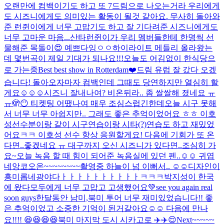
오랜만에 컴백이기도 하고 또 7드림으로 나오는거라 우리에게
도 시즈니에게도 의미있는 활동이 될것 같아요. 무사히 돌아와
준 런쥔이에게 너무 고맙기도 하고 잘 기다려준 시즈니에게도
너무 고마운 마음...
산타런쥔이가 우리 멤버들한테 한명씩 선
물해준 목돌이😍 예쁘다잉ㅇㅇ
하이라이트 메들리 올라왔는
데 몇번곡이 제일 기대가 되나요!!!
오늘도 어김없이 한식당으
로 가는중
Best best show in Rotterdam❤️
드림 유럽 잘 갔다 오겠
습니다! 돌아오자마자 컴백인데 그때도 당연하지만 열심히 할
게요☺️☺️☺️
시즈니 잘내나여? 비온뒤라.. 좀 쌀쌀해 졌네요 ㅠ
ㅠ
🫣😶 티켓팅 어땠나여 매우 조심스럽긴한데
오늘 시구 못해
서 너무 너무 아쉽지만.. 그래도 좋은 추억이었어요 ㅎㅎ 이호
성선수분이랑 같이 시구연습이랑 시타(?)연습도 하고 재밌었
어요ㅋㅋ 이호성 선수 항상 응원할게요! 다음에 기회가 또 온
다면..좋겠네요 ㅠ 대구까지 오신 시즈니가 있다면..조심히 가
요~
오늘 녹음 할 때 힘이 되어준 녹음실에 있던 펜..☺️☺️ 귀엽
네
앙코오온~~~~~~~~
촬영중 하늘이 넘 이뻐서.. ☺️☺️
디자인이
흥미롭네
광야다ㅏㅏㅏㅏㅏㅏㅏㅏㅏㅏㅋㅋㅋ
박지성이 한국
에 왔다
모두에게 너무 고맙고 고생했어요💚see you again real
soon guys
한달동안 남미,북미 투어 너무 재미있었습니다!! 좋
은 추억이었고 소중한 기억이 된거같아요☺️☺️ 다음에 만나
요!!!! 😆😆😆😆
북미 마지막 도시 시카고로 ✈️✈️😌
Next~~~~~