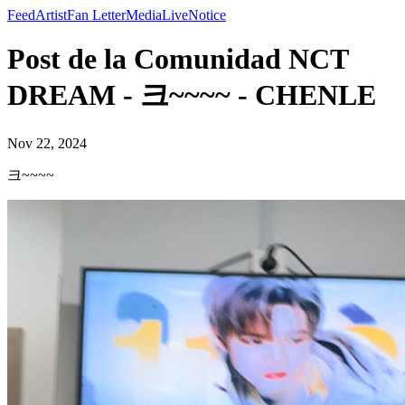
Feed
Artist
Fan Letter
Media
Live
Notice
Post de la Comunidad NCT
DREAM - 크~~~~ - CHENLE
Nov 22, 2024
크~~~~