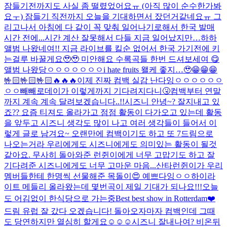
잠들기전까지도 사실 좀 떨렸었어요ㅠ (아직 많이 순수한가봐
요ㅜ) 잠들기 직전까지 오늘을 기대하면서 잤던거같네요ㅠ 그
리고나서 아침에 다 같이 꼭 맞춰 일어나기로해서 한국 발매
시간 전에...
시간 계산 잘못해서 다들 지금 일어났지만…하하
앨범 나왔네여!! 지금 라이브를 킬순 없어서 한국 가기전에 키
는걸루 바꿀게요🥹🥹 미안해요 수록곡들 한번 드셔보세여 😋
앨범 나왔당ㅇㅇㅇㅇㅇㅇㅇ
i hate fruits 왤케 좋지…🥹
😁😁😁
🤟🏻🤟🏻🤟🏻🔥🔥🔥
이제 진짜 컴백 실감 난다잉ㅇㅇㅇㅇㅇㅇ
ㅇㅇ
빼빼로데이가 이렇게까지 기다려지다니🤧
컴백부터 연말
까지 계속 계속 달려보겠습니다..!!
시즈니 안녕~? 잘지내고 있
죠?? 요즘 티져도 올라가고 점점 활동이 다가오고 있는데 활동
을 앞두고 시즈니 생각도 많이 나고 여러 생각들이 들어서 이
렇게 글로 남겨요~ 오랜만에 컴백이기도 하고 또 7드림으로
나오는거라 우리에게도 시즈니에게도 의미있는 활동이 될것
같아요. 무사히 돌아와준 런쥔이에게 너무 고맙기도 하고 잘
기다려준 시즈니에게도 너무 고마운 마음...
산타런쥔이가 우리
멤버들한테 한명씩 선물해준 목돌이😍 예쁘다잉ㅇㅇ
하이라
이트 메들리 올라왔는데 몇번곡이 제일 기대가 되나요!!!
오늘
도 어김없이 한식당으로 가는중
Best best show in Rotterdam❤️
드림 유럽 잘 갔다 오겠습니다! 돌아오자마자 컴백인데 그때
도 당연하지만 열심히 할게요☺️☺️☺️
시즈니 잘내나여? 비온뒤