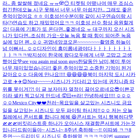
라.. 좀 쌀쌀해 졌네요 ㅠㅠ
🫣😶 티켓팅 어땠나여 매우 조심스
럽긴한데
오늘 시구 못해서 너무 너무 아쉽지만.. 그래도 좋은
추억이었어요 ㅎㅎ 이호성선수분이랑 같이 시구연습이랑 시
타(?)연습도 하고 재밌었어요ㅋㅋ 이호성 선수 항상 응원할게
요! 다음에 기회가 또 온다면..좋겠네요 ㅠ 대구까지 오신 시즈
니가 있다면..조심히 가요~
오늘 녹음 할 때 힘이 되어준 녹음
실에 있던 펜..☺️☺️ 귀엽네
앙코오온~~~~~~~~
촬영중 하늘이
넘 이뻐서.. ☺️☺️
디자인이 흥미롭네
광야다ㅏㅏㅏㅏㅏㅏㅏㅏ
ㅏㅏㅋㅋㅋ
박지성이 한국에 왔다
모두에게 너무 고맙고 고생
했어요💚see you again real soon guys
한달동안 남미,북미 투어
너무 재미있었습니다!! 좋은 추억이었고 소중한 기억이 된거
같아요☺️☺️ 다음에 만나요!!!! 😆😆😆😆
북미 마지막 도시 시카
고로 ✈️✈️😌
Next~~~~~
시즈니가 기다리고 있는데 귀치니즘 따
위를 못이겨??! 이 글 보자마자 열정이 끓어오르네요
😎
이쁜곳
이라 셀카 찍고싶게 만드네 🤦🏻👀
라! 안녕하세요!!!! ☺️☺️☺️
☺️☺️
Mexico City❤️❤️
천러~
목요일을 살고있는 시즈니도 금요
일을 살고있는 시즈니도 모두 파이팅 하시져!!☺️☺️ 저는 오늘
칠레에서 콘서트를 합니다 헤헤 😆
콘서트는 역시 행복허다💚
🛫🛫🛫
버킷리스트중 하나가 오아시스 재결합콘서트에 가는것
입니다
드림이들아~ 시즈니~ 8주년 축하해~~!! 이따봐 ㅋㅋ
8
주면~~~드리미도 시즈니도 축하해영 ㅋㅋㅋㅋ
이번 summer