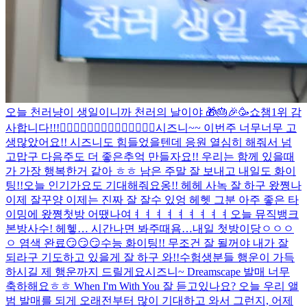
오늘 천러냥이 생일이니까 천러의 날이야 🎁🎂🎉🥳
쇼챔1위 감
사합니다!!!🙂‍↕️🙂‍↕️🙂‍↕️🙂‍↕️🙂‍↕️🙂‍↕️🙂‍↕️
시즈니~~ 이번주 너무너무 고
생많았어요!! 시즈니도 힘들었을텐데 응원 열심히 해줘서 넘
고맙구 다음주도 더 좋은추억 만들자요!! 우리는 함께 있을때
가 가장 행복한거 같아 ㅎㅎ 남은 주말 잘 보내고 내일도 화이
팅!!
오늘 인기가요도 기대해줘요옹!! 헤헤 사녹 잘 하구 왔쪙
나
이제 잘꾸양 이제는 진짜 잘 잘수 있엉 헤헷 그분 아주 좋은 타
이밍에 왔쪙
첫방 어땠나여ㅕㅕㅕㅕㅕㅕㅕㅕㅕ
오늘 뮤직뱅크
본방사수! 헤헿… 시간나면 봐주때욤…
내일 첫방이당ㅇㅇㅇ
ㅇ 염색 완료😏😏😏
수능 화이팅!! 무조건 잘 될꺼야 내가 잘
되라구 기도하고 있을게 잘 하구 와!!
수험생분들 행운이 가득
하시길 제 행운까지 드릴게요
시즈니~ Dreamscape 발매 너무
축하해요ㅎㅎ When I'm With You 잘 듣고있나요? 오늘 우리 앨
범 발매를 되게 오래전부터 많이 기대하고 와서 그런지, 어제