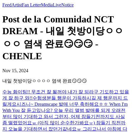
Feed
Artist
Fan Letter
Media
Live
Notice
Post de la Comunidad NCT
DREAM - 내일 첫방이당ㅇㅇ
ㅇㅇ 염색 완료😏😏😏 -
CHENLE
Nov 15, 2024
내일 첫방이당ㅇㅇㅇㅇ 염색 완료😏😏😏
수능 화이팅!! 무조건 잘 될꺼야 내가 잘 되라구 기도하고 있을
게 잘 하구 와!!
수험생분들 행운이 가득하시길 제 행운까지 드
릴게요
시즈니~ Dreamscape 발매 너무 축하해요ㅎㅎ When I'm
With You 잘 듣고있나요? 오늘 우리 앨범 발매를 되게 오래전
부터 많이 기대하고 와서 그런지, 어제 잠들기전까지도 사실
좀 떨렸었어요ㅠ (아직 많이 순수한가봐요ㅜ) 잠들기 직전까
지 오늘을 기대하면서 잤던거같네요ㅠ 그리고나서 아침에 다