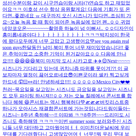
성선수분이랑 같이 시구연습이랑 시타(?)연습도 하고 재밌었
어요ㅋㅋ 이호성 선수 항상 응원할게요! 다음에 기회가 또 온
다면..좋겠네요 ㅠ 대구까지 오신 시즈니가 있다면..조심히 가
요~
오늘 녹음 할 때 힘이 되어준 녹음실에 있던 펜..☺️☺️ 귀엽
네
앙코오온~~~~~~~~
촬영중 하늘이 넘 이뻐서.. ☺️☺️
디자인이
흥미롭네
광야다ㅏㅏㅏㅏㅏㅏㅏㅏㅏㅏㅋㅋㅋ
박지성이 한국
에 왔다
모두에게 너무 고맙고 고생했어요💚see you again real
soon guys
한달동안 남미,북미 투어 너무 재미있었습니다!! 좋
은 추억이었고 소중한 기억이 된거같아요☺️☺️ 다음에 만나
요!!!! 😆😆😆😆
북미 마지막 도시 시카고로 ✈️✈️😌
Next~~~~~
시즈니가 기다리고 있는데 귀치니즘 따위를 못이겨??! 이 글
보자마자 열정이 끓어오르네요
😎
이쁜곳이라 셀카 찍고싶게
만드네 🤦🏻👀
라! 안녕하세요!!!! ☺️☺️☺️☺️☺️
Mexico City❤️❤️
천러~
목요일을 살고있는 시즈니도 금요일을 살고있는 시즈니
도 모두 파이팅 하시져!!☺️☺️ 저는 오늘 칠레에서 콘서트를 합
니다 헤헤 😆
콘서트는 역시 행복허다💚
🛫🛫🛫
버킷리스트중
하나가 오아시스 재결합콘서트에 가는것입니다
드림이들아~
시즈니~ 8주년 축하해~~!! 이따봐 ㅋㅋ
8주면~~~드리미도 시
즈니도 축하해영 ㅋㅋㅋㅋ
이번 summer sonic 보러와주신 시즈
니들 너무 대단하고 고마웠어여ㅕㅕ 이미친더운날씨에 우리
무대를 기다려줬다니 고생많았어여ㅕ 너무!!뭐 우리 무대 보