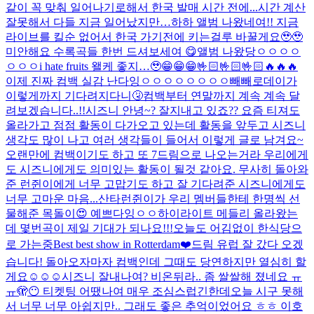
같이 꼭 맞춰 일어나기로해서 한국 발매 시간 전에...
시간 계산
잘못해서 다들 지금 일어났지만…하하 앨범 나왔네여!! 지금
라이브를 킬순 없어서 한국 가기전에 키는걸루 바꿀게요🥹🥹
미안해요 수록곡들 한번 드셔보세여 😋
앨범 나왔당ㅇㅇㅇㅇ
ㅇㅇㅇ
i hate fruits 왤케 좋지…🥹
😁😁😁🤟🏻🤟🏻🤟🏻🔥🔥🔥
이제 진짜 컴백 실감 난다잉ㅇㅇㅇㅇㅇㅇㅇㅇ
빼빼로데이가
이렇게까지 기다려지다니🤧
컴백부터 연말까지 계속 계속 달
려보겠습니다..!!
시즈니 안녕~? 잘지내고 있죠?? 요즘 티져도
올라가고 점점 활동이 다가오고 있는데 활동을 앞두고 시즈니
생각도 많이 나고 여러 생각들이 들어서 이렇게 글로 남겨요~
오랜만에 컴백이기도 하고 또 7드림으로 나오는거라 우리에게
도 시즈니에게도 의미있는 활동이 될것 같아요. 무사히 돌아와
준 런쥔이에게 너무 고맙기도 하고 잘 기다려준 시즈니에게도
너무 고마운 마음...
산타런쥔이가 우리 멤버들한테 한명씩 선
물해준 목돌이😍 예쁘다잉ㅇㅇ
하이라이트 메들리 올라왔는
데 몇번곡이 제일 기대가 되나요!!!
오늘도 어김없이 한식당으
로 가는중
Best best show in Rotterdam❤️
드림 유럽 잘 갔다 오겠
습니다! 돌아오자마자 컴백인데 그때도 당연하지만 열심히 할
게요☺️☺️☺️
시즈니 잘내나여? 비온뒤라.. 좀 쌀쌀해 졌네요 ㅠ
ㅠ
🫣😶 티켓팅 어땠나여 매우 조심스럽긴한데
오늘 시구 못해
서 너무 너무 아쉽지만.. 그래도 좋은 추억이었어요 ㅎㅎ 이호