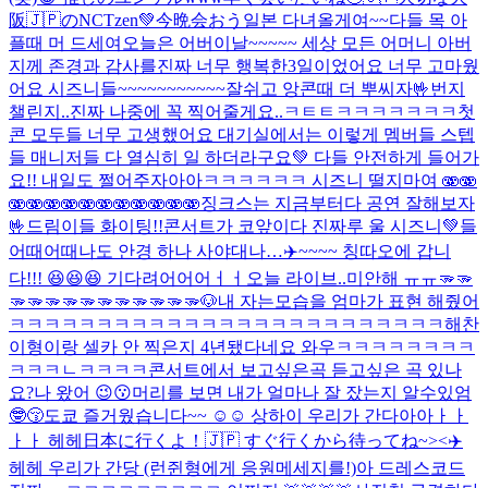
阪🇯🇵のNCTzen💚今晩会おう
일본 다녀올게여~~
다들 목 아
플때 머 드세여
오늘은 어버이날~~~~~ 세상 모든 어머니 아버
지께 존경과 감사를
진짜 너무 행복한3일이었어요 너무 고마웠
어요 시즈니들~~~~~~~~~~~잘쉬고 앙콘때 더 뿌씨자🤟
번지
챌린지..진짜 나중에 꼭 찍어줄게요..ㅋㅌㅌㅋㅋㅋㅋㅋㅋㅋ
첫
콘 모두들 너무 고생했어요 대기실에서는 이렇게 멤버들 스텝
들 매니저들 다 열심히 일 하더라구요💚 다들 안전하게 들어가
요!! 내일도 쩔어주자아아
ㅋㅋㅋㅋㅋㅋ 시즈니 떨지마여 🫨🫨
🫨🫨🫨🫨🫨🫨🫨🫨🫨🫨🫨
징크스는 지금부터다 공연 잘해보자
🤟
드림이들 화이팅!!
콘서트가 코앞이다 진짜루 울 시즈니💚들
어때어때
나도 안경 하나 사야대나…
✈️~~~~ 칭따오에 갑니
다!!! 😆😆😆 기다려어어어ㅓㅓ
오늘 라이브..미안해 ㅠㅠ
🫳🫳
🫳🫳🫳🫳🫳🫳🫳🫳🫳🫳🫳🐶
내 자는모습을 엄마가 표현 해줬어
ㅋㅋㅋㅋㅋㅋㅋㅋㅋㅋㅋㅋㅋㅋㅋㅋㅋㅋㅋㅋㅋㅋㅋㅋㅋ
해찬
이형이랑 셀카 안 찍은지 4년됐다네요 와우ㅋㅋㅋㅋㅋㅋㅋㅋ
ㅋㅋㅋㄴㅋㅋㅋㅋ
콘서트에서 보고싶은곡 듣고싶은 곡 있나
요?
나 왔어 😉😗
머리를 보면 내가 얼마나 잘 잤는지 알수있엄
🤓😚
도쿄 즐거웠습니다~~ ☺️☺️ 상하이 우리가 간다아아ㅏㅏ
ㅏㅏ 헤헤
日本に行くよ！🇯🇵 すぐ行くから待ってね~><
✈️
헤헤 우리가 간당 (런쥔형에게 응원메세지를!)
아 드레스코드