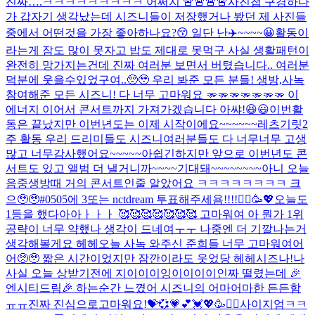
진짜….ㅋㅋㅋㅋㅋㅋㅋㅋㅋ 어쩌지 🚨🚨🚨🚨
사진첩 구경하다
가 갑자기 생각났는데 시즈니들이 저장했거나 봤던 제 사진들
중에서 어떤것을 가장 좋아하나요?😚 일단 난
✈️~~~~😀
활동이
라는게 잠도 많이 못자고 밥도 제대로 못먹구 사실 생활패턴이
완전히 망가지는건데 진짜 여러분 보면서 버텼습니다.. 여러분
덕분에 웃을수있었구여..🥺🥹 우리 봐준 모든 분들! 생방,사녹
참여해준 모든 시즈니! 다 너무 고마워요 🫳🫳🫳🫳🫳🫳🫳 이
에너지 이어서 콘서트까지 가져가겠습니다 아쌰!😆😃
이번활
동은 끝났지만 이번년도는 이제 시작이에요~~~~~~레츠기릿
2
주 활동 우리 드리미들도 시즈니여러분들도 다 너무너무 고생
많고 너무감사했어요~~~~~아쉽긴하지만 앞으로 이번년도 콘
서트도 있고 앨범 더 낼거니까~~~~기대돼~~~~~~~~
아니 오늘
음중생방때 거의 콘서트인줄 알았어요 ㅋㅋㅋㅋㅋㅋㅋㅋ 크
으🥹🥹
#0505에 3또는 nctdream 투표해주세욤!!!!🙇‍♂️🥳💖
오늘도
1등을 했다아아ㅏㅏㅏ 🥰🥰🥰🥰🥰🥰🥰 고마워여 아 뭔가 1위
공략이 너무 약했나 생각이 드네여ㅜㅜ 나중엔 더 기깔나는거
생각해볼게요 헤헤
오늘 사녹 와주신 준희들 너무 고마워여어
어🥺🥹 짧은 시간이었지만 잠깐이라도 웃었당 헤헤
시즈나!나
사실 오늘 상받기전에 지이이이잉이이이이인짜 떨렸는데 🎉
엔시티드림🎉 하는순간 느꼈어 시즈니의 어마어마한 든든함
ㅠㅠ진짜 진심으로고마워요!💝💞💗💕💓💖🥳🙇‍♂️
사이지엄ㅋㅋ