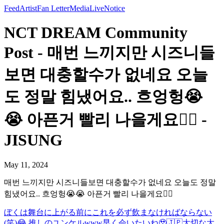
Feed
Artist
Fan Letter
Media
Live
Notice
NCT DREAM Community
Post - 매번 느끼지만 시즈니들
보면 대충할수가 없네요 오늘
도 정말 힘냈어요.. 흐엉헝😭
😭 아픈거 빨리 나을게요🙂‍↕️ -
JISUNG
May 11, 2024
매번 느끼지만 시즈니들보면 대충할수가 없네요 오늘도 정말
힘냈어요.. 흐엉헝😭😭 아픈거 빨리 나을게요🙂‍↕️
ぼくは舞台に上がる前にこれを必ず飲まなければならない
(笑)😂 推しのユンケルwww
早く会いたいね🥹🇯🇵
大切な大