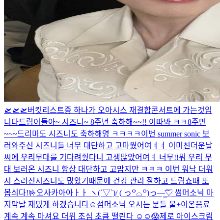
🛫🛫🛫
버킷리스트중 하나가 오아시스 재결합콘서트에 가는것입
니다
드림이들아~ 시즈니~ 8주년 축하해~~!! 이따봐 ㅋㅋ
8주면
~~~드리미도 시즈니도 축하해영 ㅋㅋㅋㅋ
이번 summer sonic 보
러와주신 시즈니들 너무 대단하고 고마웠어여ㅕㅕ 이미친더운날
씨에 우리무대를 기다려줬다니 고생많았어여ㅕ 너무!!뭐 우리 무
대 보러온 시즈니 항상 대단하고 고맙지만 ㅋㅋㅋ 이번 워낙 더워
서 스러진시즈니도 많았기때문에 건강 관리 잘하고 드림쇼때 또
봅싀다!🤟
오사카아아ㅏㅏ ヽ(´▽`)/ ( っ꒪⌓꒪)っ—̳͟͞͞♡ 썸머소닉 마
지막날 재밌게 하겠습니다☺️
섬머소닉 오시는 분들 물+이온음료
계속 계속 마셔요 더위 조심 초큼 떨린다 ☺️☺️😱
제로 아이스크림