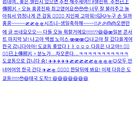
쉽네여.. 좋은 챌린지 있으면 추천 해주세여!! #챌린쮜_추천
已上
傳照片。
오늘 홍콩진짜 최고였어요🥹🥹🥹 너무 잘 불러주고 놀
아줘서 엄청나게 큰 감동 🙂‍↕️🙂‍↕️ 지인짜 고마워!!
🐱🐶
누구 손 일까
홍콩~~~~~🛫🛫🛸🛸
시즈니~생일축하해~~~~!!🎉🎉🎂🎂
오랜만
에 글 쓰네요오오~~ 다들 오늘 뭐할거에요!!!!!??😆😆🫨
일본 콘서
트 마지막 날! 나고야 맥썸 노이스 🫨🫨🫨
😏
나고야 잘 갔다올게여
한국 갑니다아아! 도쿄돔 좋았다ㅏㅏ☺️☺️☺️ 다음은 나고야!! 🙂‍↕️
🙂‍↕️
已上傳照片。
분노가…차오른다…
ㅋㅋㅋㅋㅋㅋㅋㅋㅋㅋㅋ
도쿄돔으로 갑니다 슝! ✈️✈️✈️✈️✈️🛫🛫🛫🛫🛫🛸🛸🛸🛸
🐱
모두 안
녀어어엉 한국 간다 ✈️🛫🛸 🙂‍↕️🙂‍↕️ 한달뒤에 봐요! 이제 다음은 도
쿄돔!!!!!🥹😆
태국 도착!! 😆😆😆😆😆😆😆