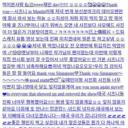
먹어본사람 🙋🏻
👀👀
재민 day!!!!!! ☺️☺️☺️☺️
🥰
😁😁😁Thank
you~~시즈니 in Manila
어제 저녁 번개 보신분
마크리 데이
오랜만
에 회사 와서 보는 하늘 ☺️☺️
지성이 처럼 피자 먹지 말고 밥 묵어
야해 울 즈니💚
아니 내가 위버스 오면 내 사진보다 사모예드 사진
이 더 많은거 기분탓이겠지..? ㅋㅋㅋㅋㅋㅋㅋ
已上傳照片。
드림
스캐치 유툽 영상 보는데 진짜 미치겠네여 얼른 또 하고싶넹 ☺️☺️
☺️☺️☺️😭😭😭
저녁 뭐 먹었나요오 전 오랜만에 튀김치킨 먹었어
여 🍗🤠🤠
옛날부터 나재민 작가님의 팬이였는데 이번에 이렇게
직접 전시회 보러 갈 수있어서 너무 좋았어요!!! 안 가본 시즈니가
없길💚 애기 넘축하해요😎
저녁 먹었나요오오오?
우리 집 강아지
들은 말 잘 들어요 thank you Singapore💚
Thank you Singapore～
～～～～～🤟
good night🥹😴🥱
재민이형 사진회 사진들 너무
이쁘지 않나영
태국 달도 잊지않을게여 see you soon again guys🌱
❤️to everyone that showed up and enjoyed the show
태국 시즈니들
진짜 너어무 행복했어요!!!!! 평생 잊지 않을게요☺️☺️ 잊지 않을거
같아요 다음에 또 만나!!! 컵쿤캅!! -넝드림 넝지성-
태국에서 보는
달 이뻐
태국 다녀오겠습니다~~
태국 우리가 갑니다아아 🛫🛫🛫🛫
🛫🛫
좋은 챌린지 찍고 싶은데 내가 찾은것들은 뭔가 다 하나씩 아