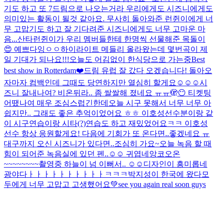
기도 하고 또 7드림으로 나오는거라 우리에게도 시즈니에게도
의미있는 활동이 될것 같아요. 무사히 돌아와준 런쥔이에게 너
무 고맙기도 하고 잘 기다려준 시즈니에게도 너무 고마운 마
음...
산타런쥔이가 우리 멤버들한테 한명씩 선물해준 목돌이
😍 예쁘다잉ㅇㅇ
하이라이트 메들리 올라왔는데 몇번곡이 제
일 기대가 되나요!!!
오늘도 어김없이 한식당으로 가는중
Best
best show in Rotterdam❤️
드림 유럽 잘 갔다 오겠습니다! 돌아오
자마자 컴백인데 그때도 당연하지만 열심히 할게요☺️☺️☺️
시
즈니 잘내나여? 비온뒤라.. 좀 쌀쌀해 졌네요 ㅠㅠ
🫣😶 티켓팅
어땠나여 매우 조심스럽긴한데
오늘 시구 못해서 너무 너무 아
쉽지만.. 그래도 좋은 추억이었어요 ㅎㅎ 이호성선수분이랑 같
이 시구연습이랑 시타(?)연습도 하고 재밌었어요ㅋㅋ 이호성
선수 항상 응원할게요! 다음에 기회가 또 온다면..좋겠네요 ㅠ
대구까지 오신 시즈니가 있다면..조심히 가요~
오늘 녹음 할 때
힘이 되어준 녹음실에 있던 펜..☺️☺️ 귀엽네
앙코오온
~~~~~~~~
촬영중 하늘이 넘 이뻐서.. ☺️☺️
디자인이 흥미롭네
광야다ㅏㅏㅏㅏㅏㅏㅏㅏㅏㅏㅋㅋㅋ
박지성이 한국에 왔다
모
두에게 너무 고맙고 고생했어요💚see you again real soon guys