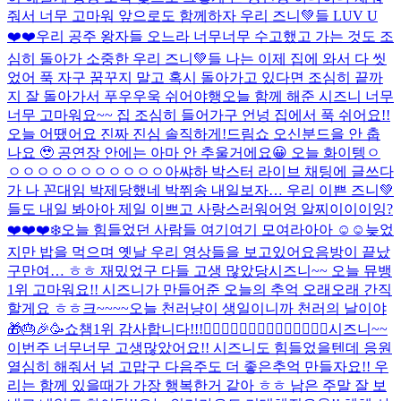
줘서 너무 고마워 앞으로도 함께하자 우리 즈니💚들 LUV U
❤️❤️
우리 공주 왕자들 오느라 너무너무 수고했고 가는 것도 조
심히 돌아가 소중한 우리 즈니💚들 나는 이제 집에 와서 다 씻
었어 푹 자구 꿈꾸지 말고 혹시 돌아가고 있다면 조심히 끝까
지 잘 돌아가서 푸우우욱 쉬어야행
오늘 함께 해준 시즈니 너무
너무 고마워요~~ 집 조심히 들어가구 언넝 집에서 푹 쉬어요!!
오늘 어땠어요 진짜 진심 솔직하게!
드림쇼 오신분드을 안 춥
나요 🥹 공연장 안에는 아마 안 추울거에요😀 오늘 화이텡ㅇ
ㅇㅇㅇㅇㅇㅇㅇㅇㅇㅇㅇ아쌰
하 박스터 라이브 채팅에 글쓰다
가 나 꼰대임 박제당했네 박쮜송 내일보자… 우리 이쁜 즈니💚
들도 내일 봐아아 제일 이쁘고 사랑스러워어엉 알찌이이이잉?
❤️❤️❤️
❄️
오늘 힘들었던 사람들 여기여기 모여라아아 ☺️☺️
늦었
지만 밥을 먹으며 옛날 우리 영상들을 보고있어요
음방이 끝났
구만여… ㅎㅎ 재밌었구 다들 고생 많았당
시즈니~~ 오늘 뮤뱅
1위 고마워요!! 시즈니가 만들어준 오늘의 추억 오래오래 간직
할게요 ㅎㅎ
크~~~~
오늘 천러냥이 생일이니까 천러의 날이야
🎁🎂🎉🥳
쇼챔1위 감사합니다!!!🙂‍↕️🙂‍↕️🙂‍↕️🙂‍↕️🙂‍↕️🙂‍↕️🙂‍↕️
시즈니~~
이번주 너무너무 고생많았어요!! 시즈니도 힘들었을텐데 응원
열심히 해줘서 넘 고맙구 다음주도 더 좋은추억 만들자요!! 우
리는 함께 있을때가 가장 행복한거 같아 ㅎㅎ 남은 주말 잘 보