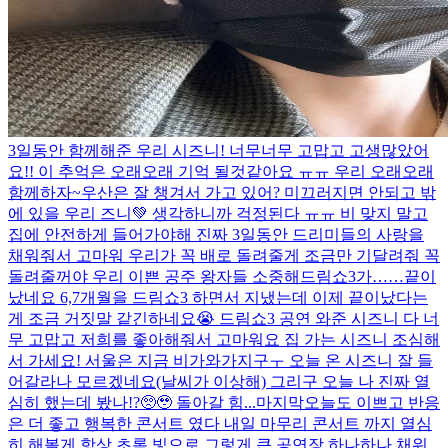
3일동안 함께해준 우리 시즈니! 너무너무 고맙고 고생많았어
요!! 이 추억은 오래오래 기억 될것같아요 ㅠㅠ 우리 오래오래
함께하자~
우산은 잘 챙겨서 가고 있어? 미끄러지면 안되고 밖
에 있을 우리 즈니💚 생각하니까 걱정된다 ㅠㅠ 비 맞지 말고
집에 안전하게 들어가야해 진짜 3일동안 드리미들의 사랑을
채워줘서 고마워 우리가 꼭 배로 돌려줄게 조금만 기달려줘 꼭
돌려줄꺼야 우리 이쁜 공주 왕자들 소중해
드림쇼3가……끝이
났네요 6,7개월을 드림쇼3 하면서 지냈는데 이제 끝이났다는
게 조금 거짓말 같긴하네요😭 드림쇼3 공연 와준 시즈니 다 너
무 고맙고 저희를 좋아해줘서 고마워요 집 가는 시즈니 조심해
서 가세요! 서울은 지금 비가와가지구ㅜ 오늘 온 시즈니 잘 들
어갈라나 모르겠네요(날씨가 이상해) 그리구 오늘 나 진짜 열
심히 했는데 봤나!?🥺🥹 돌아갈 힘...
마지막
오늘도 이쁘고 반응
은 더 좋고 행복한 콘서트 였다 내일 마무리 콘서트 까지 열심
히 해볼게 항상 초록 빛으로 그렇게 큰 공연장 하나하나 채워