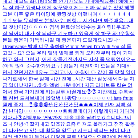
내고 내일도 화이팅!!
오늘 인기가요도 기대해줘요옹!! 헤헤 사
녹 잘 하구 왔쪙
나 이제 잘꾸양 이제는 진짜 잘 잘수 있엉 헤헷
그분 아주 좋은 타이밍에 왔쪙
첫방 어땠나여ㅕㅕㅕㅕㅕㅕㅕ
ㅕㅕ
오늘 뮤직뱅크 본방사수! 헤헿… 시간나면 봐주때욤…
내
일 첫방이당ㅇㅇㅇㅇ 염색 완료😏😏😏
수능 화이팅!! 무조건
잘 될꺼야 내가 잘 되라구 기도하고 있을게 잘 하구 와!!
수험생
분들 행운이 가득하시길 제 행운까지 드릴게요
시즈니~
Dreamscape 발매 너무 축하해요ㅎㅎ When I'm With You 잘 듣
고있나요? 오늘 우리 앨범 발매를 되게 오래전부터 많이 기대
하고 와서 그런지, 어제 잠들기전까지도 사실 좀 떨렸었어요ㅠ
(아직 많이 순수한가봐요ㅜ) 잠들기 직전까지 오늘을 기대하
면서 잤던거같네요ㅠ 그리고나서 아침에 다 같이 꼭 맞춰 일어
나기로해서 한국 발매 시간 전에...
시간 계산 잘못해서 다들 지
금 일어났지만…하하 앨범 나왔네여!! 지금 라이브를 킬순 없
어서 한국 가기전에 키는걸루 바꿀게요🥹🥹 미안해요 수록곡
들 한번 드셔보세여 😋
앨범 나왔당ㅇㅇㅇㅇㅇㅇㅇ
i hate fruits
왤케 좋지…🥹
😁😁😁🤟🏻🤟🏻🤟🏻🔥🔥🔥
이제 진짜 컴백 실
감 난다잉ㅇㅇㅇㅇㅇㅇㅇㅇ
빼빼로데이가 이렇게까지 기다려
지다니🤧
컴백부터 연말까지 계속 계속 달려보겠습니다..!!
시
즈니 안녕~? 잘지내고 있죠?? 요즘 티져도 올라가고 점점 활동
이 다가오고 있는데 활동을 앞두고 시즈니 생각도 많이 나고
여러 생각들이 들어서 이렇게 글로 남겨요~ 오랜만에 컴백이