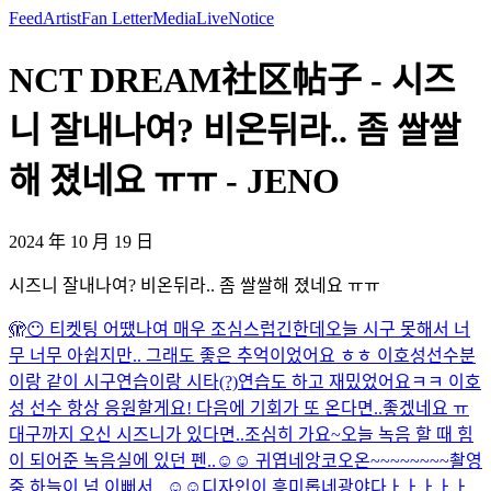
Feed
Artist
Fan Letter
Media
Live
Notice
NCT DREAM社区帖子 - 시즈
니 잘내나여? 비온뒤라.. 좀 쌀쌀
해 졌네요 ㅠㅠ - JENO
2024 年 10 月 19 日
시즈니 잘내나여? 비온뒤라.. 좀 쌀쌀해 졌네요 ㅠㅠ
🫣😶 티켓팅 어땠나여 매우 조심스럽긴한데
오늘 시구 못해서 너
무 너무 아쉽지만.. 그래도 좋은 추억이었어요 ㅎㅎ 이호성선수분
이랑 같이 시구연습이랑 시타(?)연습도 하고 재밌었어요ㅋㅋ 이호
성 선수 항상 응원할게요! 다음에 기회가 또 온다면..좋겠네요 ㅠ
대구까지 오신 시즈니가 있다면..조심히 가요~
오늘 녹음 할 때 힘
이 되어준 녹음실에 있던 펜..☺️☺️ 귀엽네
앙코오온~~~~~~~~
촬영
중 하늘이 넘 이뻐서.. ☺️☺️
디자인이 흥미롭네
광야다ㅏㅏㅏㅏㅏ