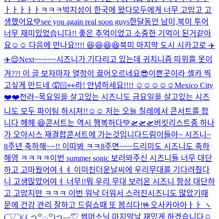
ㅏㅏㅏㅏㅏㅋㅋㅋ
박지성이 한국에 왔다
모두에게 너무 고맙고 고
생했어요💚see you again real soon guys
한달동안 남미,북미 투어
너무 재미있었습니다!! 좋은 추억이었고 소중한 기억이 된거같아
요☺️☺️ 다음에 만나요!!!! 😆😆😆😆
북미 마지막 도시 시카고로 ✈️
✈️😌
Next~~~~~
시즈니가 기다리고 있는데 귀치니즘 따위를 못이
겨??! 이 글 보자마자 열정이 끓어오르네요
😎
이쁜곳이라 셀카 찍
고싶게 만드네 🤦🏻👀
라! 안녕하세요!!!! ☺️☺️☺️☺️☺️
Mexico City
❤️❤️
천러~
목요일을 살고있는 시즈니도 금요일을 살고있는 시즈
니도 모두 파이팅 하시져!!☺️☺️ 저는 오늘 칠레에서 콘서트를 합
니다 헤헤 😆
콘서트는 역시 행복허다💚
🛫🛫🛫
버킷리스트중 하나
가 오아시스 재결합콘서트에 가는것입니다
드림이들아~ 시즈니~
8주년 축하해~~!! 이따봐 ㅋㅋ
8주면~~~드리미도 시즈니도 축하
해영 ㅋㅋㅋㅋ
이번 summer sonic 보러와주신 시즈니들 너무 대단
하고 고마웠어여ㅕㅕ 이미친더운날씨에 우리무대를 기다려줬다
니 고생많았어여ㅕ 너무!!뭐 우리 무대 보러온 시즈니 항상 대단하
고 고맙지만 ㅋㅋㅋ 이번 워낙 더워서 스러진시즈니도 많았기때
문에 건강 관리 잘하고 드림쇼때 또 봅싀다!🤟
오사카아아ㅏㅏ ヽ
(´▽`)/ ( っ꒪⌓꒪)っ—̳͟͞͞♡ 썸머소닉 마지막날 재밌게 하겠습니다☺️