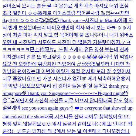
섬머소닉 오시는 분들 물+이온음료 계속 계속 마셔요 더위 조심
초큼 떨린다 ☺️☺️😱
제로 아이스크림 먹어본사람 🙋🏻
👀👀
재민
day!!!!!! ☺️☺️☺️☺️
🥰
😁😁😁Thank you~~시즈니 in Manila
어제 저
녁 번개 보신분
마크리 데이
오랜만에 회사 와서 보는 하늘 ☺️☺️
지
성이 처럼 피자 먹지 말고 밥 묵어야해 울 즈니💚
아니 내가 위버스
오면 내 사진보다 사모예드 사진이 더 많은거 기분탓이겠지..? ㅋ
ㅋㅋㅋㅋㅋㅋ
已上传照片。
드림 스캐치 유툽 영상 보는데 진짜
미치겠네여 얼른 또 하고싶넹 ☺️☺️☺️☺️☺️😭😭😭
저녁 뭐 먹었나
요오 전 오랜만에 튀김치킨 먹었어여 🍗🤠🤠
옛날부터 나재민 작
가님의 팬이였는데 이번에 이렇게 직접 전시회 보러 갈 수있어서
너무 좋았어요!!! 안 가본 시즈니가 없길💚 애기 넘축하해요😎
저
녁 먹었나요오오오?
우리 집 강아지들은 말 잘 들어요 thank you
Singapore💚
Thank you Singapore～～～～～～🤟
good night🥹
😴🥱
재민이형 사진회 사진들 너무 이쁘지 않나영
태국 달도 잊지
않을게여 see you soon again guys🌱 ❤️to everyone that showed up
and enjoyed the show
태국 시즈니들 진짜 너어무 행복했어요!!!!!
평생 잊지 않을게요☺️☺️ 잊지 않을거 같아요 다음에 또 만나!!! 컵
쿤캅!! -넝드림 넝지성-
태국에서 보는 달 이뻐
태국 다녀오겠습니