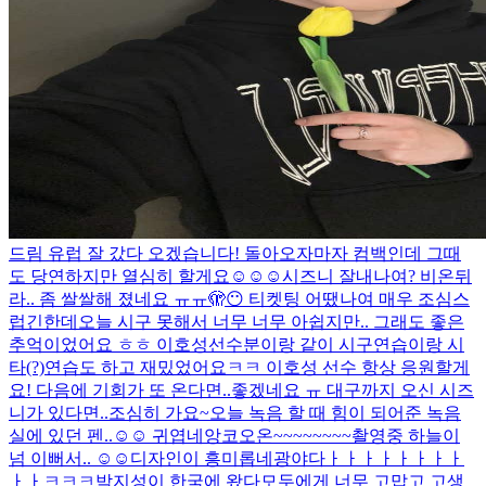
드림 유럽 잘 갔다 오겠습니다! 돌아오자마자 컴백인데 그때
도 당연하지만 열심히 할게요☺️☺️☺️
시즈니 잘내나여? 비온뒤
라.. 좀 쌀쌀해 졌네요 ㅠㅠ
🫣😶 티켓팅 어땠나여 매우 조심스
럽긴한데
오늘 시구 못해서 너무 너무 아쉽지만.. 그래도 좋은
추억이었어요 ㅎㅎ 이호성선수분이랑 같이 시구연습이랑 시
타(?)연습도 하고 재밌었어요ㅋㅋ 이호성 선수 항상 응원할게
요! 다음에 기회가 또 온다면..좋겠네요 ㅠ 대구까지 오신 시즈
니가 있다면..조심히 가요~
오늘 녹음 할 때 힘이 되어준 녹음
실에 있던 펜..☺️☺️ 귀엽네
앙코오온~~~~~~~~
촬영중 하늘이
넘 이뻐서.. ☺️☺️
디자인이 흥미롭네
광야다ㅏㅏㅏㅏㅏㅏㅏㅏ
ㅏㅏㅋㅋㅋ
박지성이 한국에 왔다
모두에게 너무 고맙고 고생