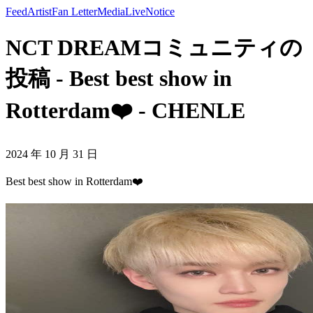
Feed
Artist
Fan Letter
Media
Live
Notice
NCT DREAMコミュニティの
投稿 - Best best show in
Rotterdam❤️ - CHENLE
2024 年 10 月 31 日
Best best show in Rotterdam❤️