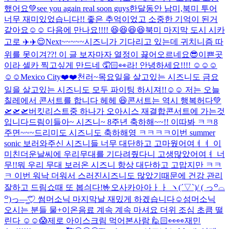
했어요💚see you again real soon guys
한달동안 남미,북미 투어
너무 재미있었습니다!! 좋은 추억이었고 소중한 기억이 된거
같아요☺️☺️ 다음에 만나요!!!! 😆😆😆😆
북미 마지막 도시 시카
고로 ✈️✈️😌
Next~~~~~
시즈니가 기다리고 있는데 귀치니즘 따
위를 못이겨??! 이 글 보자마자 열정이 끓어오르네요
😎
이쁜곳
이라 셀카 찍고싶게 만드네 🤦🏻👀
라! 안녕하세요!!!! ☺️☺️☺️
☺️☺️
Mexico City❤️❤️
천러~
목요일을 살고있는 시즈니도 금요
일을 살고있는 시즈니도 모두 파이팅 하시져!!☺️☺️ 저는 오늘
칠레에서 콘서트를 합니다 헤헤 😆
콘서트는 역시 행복허다💚
🛫🛫🛫
버킷리스트중 하나가 오아시스 재결합콘서트에 가는것
입니다
드림이들아~ 시즈니~ 8주년 축하해~~!! 이따봐 ㅋㅋ
8
주면~~~드리미도 시즈니도 축하해영 ㅋㅋㅋㅋ
이번 summer
sonic 보러와주신 시즈니들 너무 대단하고 고마웠어여ㅕㅕ 이
미친더운날씨에 우리무대를 기다려줬다니 고생많았어여ㅕ 너
무!!뭐 우리 무대 보러온 시즈니 항상 대단하고 고맙지만 ㅋㅋ
ㅋ 이번 워낙 더워서 스러진시즈니도 많았기때문에 건강 관리
잘하고 드림쇼때 또 봅싀다!🤟
오사카아아ㅏㅏ ヽ(´▽`)/ ( っ꒪⌓
꒪)っ—̳͟͞͞♡ 썸머소닉 마지막날 재밌게 하겠습니다☺️
섬머소닉
오시는 분들 물+이온음료 계속 계속 마셔요 더위 조심 초큼 떨
린다 ☺️☺️😱
제로 아이스크림 먹어본사람 🙋🏻
👀👀
재민