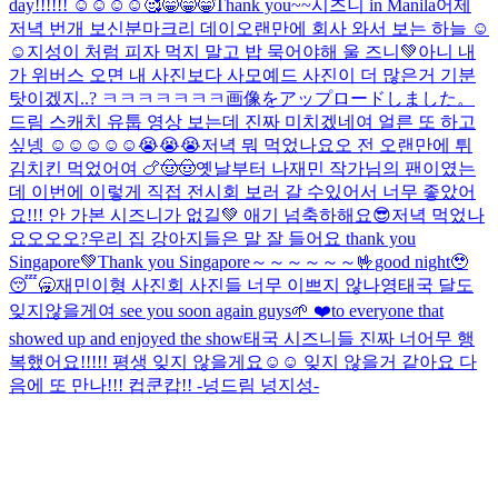
day!!!!!! ☺️☺️☺️☺️
🥰
😁😁😁Thank you~~시즈니 in Manila
어제
저녁 번개 보신분
마크리 데이
오랜만에 회사 와서 보는 하늘 ☺️
☺️
지성이 처럼 피자 먹지 말고 밥 묵어야해 울 즈니💚
아니 내
가 위버스 오면 내 사진보다 사모예드 사진이 더 많은거 기분
탓이겠지..? ㅋㅋㅋㅋㅋㅋㅋ
画像をアップロードしました。
드림 스캐치 유툽 영상 보는데 진짜 미치겠네여 얼른 또 하고
싶넹 ☺️☺️☺️☺️☺️😭😭😭
저녁 뭐 먹었나요오 전 오랜만에 튀
김치킨 먹었어여 🍗🤠🤠
옛날부터 나재민 작가님의 팬이였는
데 이번에 이렇게 직접 전시회 보러 갈 수있어서 너무 좋았어
요!!! 안 가본 시즈니가 없길💚 애기 넘축하해요😎
저녁 먹었나
요오오오?
우리 집 강아지들은 말 잘 들어요 thank you
Singapore💚
Thank you Singapore～～～～～～🤟
good night🥹
😴🥱
재민이형 사진회 사진들 너무 이쁘지 않나영
태국 달도
잊지않을게여 see you soon again guys🌱 ❤️to everyone that
showed up and enjoyed the show
태국 시즈니들 진짜 너어무 행
복했어요!!!!! 평생 잊지 않을게요☺️☺️ 잊지 않을거 같아요 다
음에 또 만나!!! 컵쿤캅!! -넝드림 넝지성-