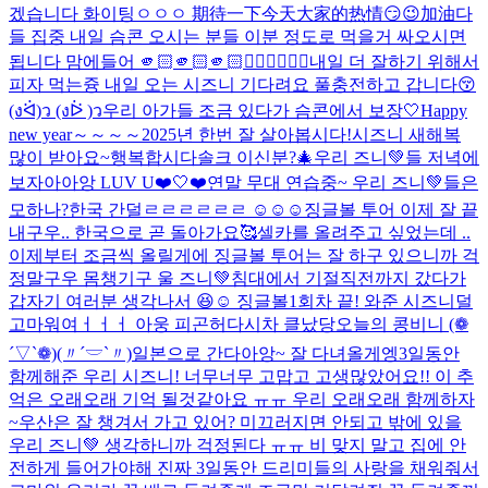
겠습니다 화이팅ㅇㅇㅇ 期待一下今天大家的热情😏😉加油
다
들 집중 내일 슴콘 오시는 분들 이분 정도로 먹을거 싸오시면
됩니다 맘에들어 🫵🏻🫵🏻🫵🏻👍🏻👍🏻👍🏻
내일 더 잘하기 위해서
피자 먹는즁 내일 오는 시즈니 기다려요 풀충전하고 갑니다😚
(งᐛ)ว (งᐖ )ว
우리 아가들 조금 있다가 슴콘에서 보장🤍
Happy
new year～～～～
2025년 한번 잘 살아봅시다!
시즈니 새해복
많이 받아요~행복합시다
솔크 이신분?
🎄
우리 즈니💚들 저녁에
보자아아앙 LUV U❤️🤍❤️
연말 무대 연습중~ 우리 즈니💚들은
모하나?
한국 간덜ㄹㄹㄹㄹㄹㄹ ☺️☺️☺️
징글볼 투어 이제 잘 끝
내구우.. 한국으로 곧 돌아가요🥰
셀카를 올려주고 싶었는데 ..
이제부터 조금씩 올릴게에 징글볼 투어는 잘 하구 있으니까 걱
정말구우 몸챙기구 울 즈니💚
침대에서 기절직전까지 갔다가
갑자기 여러분 생각나서 😆☺️ 징글볼1회차 끝! 와준 시즈니덜
고마워여ㅓㅓㅓ 아웅 피곤허다
시차 클났당
오늘의 콩비니 (❁
´▽`❁)(〃´𓎟`〃)
일본으로 간다아앙~ 잘 다녀올게엥
3일동안
함께해준 우리 시즈니! 너무너무 고맙고 고생많았어요!! 이 추
억은 오래오래 기억 될것같아요 ㅠㅠ 우리 오래오래 함께하자
~
우산은 잘 챙겨서 가고 있어? 미끄러지면 안되고 밖에 있을
우리 즈니💚 생각하니까 걱정된다 ㅠㅠ 비 맞지 말고 집에 안
전하게 들어가야해 진짜 3일동안 드리미들의 사랑을 채워줘서