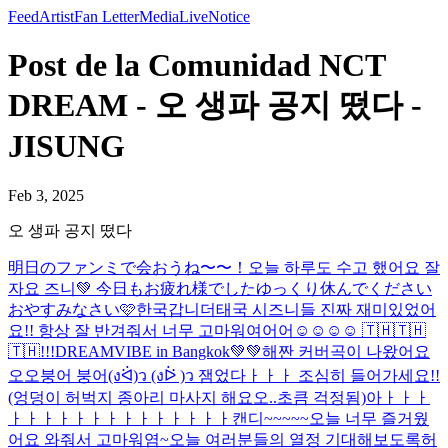
Feed
Artist
Fan Letter
Media
Live
Notice
Post de la Comunidad NCT
DREAM - 오 생파 공지 떴다 -
JISUNG
Feb 3, 2025
오 생파 공지 떴다
明日のファンミで会おうね〜〜！
오늘 하루도 수고 했어요 잘
자요 즈니💚 今日もお疲れ様でしたゆっくり休んでください
おやすみなさい🩷
한국갑니더
태국 시즈니들 진짜 재미있었어
요!! 항상 잘 반겨줘서 너무 고마워여어어☺️☺️☺️☺️ 🇹🇭🇹🇭
🇹🇭!!!
DREAMVIBE in Bangkok💚💚
해짠 커버곡이 나왔어요
오오
붕어 붕어
(งᐛ)ว (งᐖ )ว 잼었다ㅏㅏㅏ 조심히 들어가세요!!
(엉덩이 허벅지 종아리 마사지 해요오..초큼 걱정됨)
아ㅏㅏㅏ
ㅏㅏㅏㅏㅏㅏㅏㅏㅏㅏㅏㅏㅏㅏ캔디~~~~~오늘 너무 즐거웠
어요 와줘서 고마워염~
오늘 여러분들의 열정 기대해보도록허