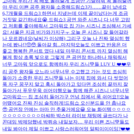
고마워 우리가 꼭 배로 돌려줄게 조금만 기달려줘 꼭 돌려줄꺼
야 우리 이쁜 공주 왕자들 소중해
드림쇼3가……끝이 났네요
6,7개월을 드림쇼3 하면서 지냈는데 이제 끝이났다는게 조금
거짓말 같긴하네요😭 드림쇼3 공연 와준 시즈니 다 너무 고맙
고 저희를 좋아해줘서 고마워요 집 가는 시즈니 조심해서 가세
요! 서울은 지금 비가와가지구ㅜ 오늘 온 시즈니 잘 들어갈라
나 모르겠네요(날씨가 이상해) 그리구 오늘 나 진짜 열심히 했
는데 봤나!?🥺🥹 돌아갈 힘...
마지막
오늘도 이쁘고 반응은 더
좋고 행복한 콘서트 였다 내일 마무리 콘서트 까지 열심히 해
볼게 항상 초록 빛으로 그렇게 큰 공연장 하나하나 채워줘서
너무 고마워 앞으로도 함께하자 우리 즈니💚들 LUV U ❤️❤️
우
리 공주 왕자들 오느라 너무너무 수고했고 가는 것도 조심히
돌아가 소중한 우리 즈니💚들 나는 이제 집에 와서 다 씻었어
푹 자구 꿈꾸지 말고 혹시 돌아가고 있다면 조심히 끝까지 잘
돌아가서 푸우우욱 쉬어야행
오늘 함께 해준 시즈니 너무너무
고마워요~~ 집 조심히 들어가구 언넝 집에서 푹 쉬어요!!
오늘
어땠어요 진짜 진심 솔직하게!
드림쇼 오신분드을 안 춥나요
🥹 공연장 안에는 아마 안 추울거에요😀 오늘 화이텡ㅇㅇㅇㅇ
ㅇㅇㅇㅇㅇㅇㅇㅇ아쌰
하 박스터 라이브 채팅에 글쓰다가 나
꼰대임 박제당했네 박쮜송 내일보자… 우리 이쁜 즈니💚들도
내일 봐아아 제일 이쁘고 사랑스러워어엉 알찌이이이잉?❤️❤️