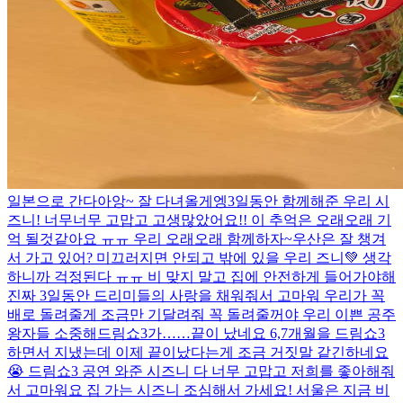
일본으로 간다아앙~ 잘 다녀올게엥
3일동안 함께해준 우리 시
즈니! 너무너무 고맙고 고생많았어요!! 이 추억은 오래오래 기
억 될것같아요 ㅠㅠ 우리 오래오래 함께하자~
우산은 잘 챙겨
서 가고 있어? 미끄러지면 안되고 밖에 있을 우리 즈니💚 생각
하니까 걱정된다 ㅠㅠ 비 맞지 말고 집에 안전하게 들어가야해
진짜 3일동안 드리미들의 사랑을 채워줘서 고마워 우리가 꼭
배로 돌려줄게 조금만 기달려줘 꼭 돌려줄꺼야 우리 이쁜 공주
왕자들 소중해
드림쇼3가……끝이 났네요 6,7개월을 드림쇼3
하면서 지냈는데 이제 끝이났다는게 조금 거짓말 같긴하네요
😭 드림쇼3 공연 와준 시즈니 다 너무 고맙고 저희를 좋아해줘
서 고마워요 집 가는 시즈니 조심해서 가세요! 서울은 지금 비