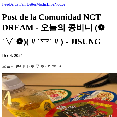
Feed
Artist
Fan Letter
Media
Live
Notice
Post de la Comunidad NCT
DREAM - 오늘의 콩비니 (❁
´▽`❁)(〃´𓎟`〃) - JISUNG
Dec 4, 2024
오늘의 콩비니 (❁´▽`❁)(〃´𓎟`〃)