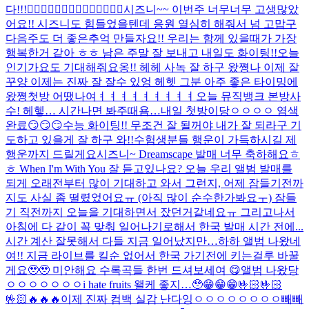
다!!!🙂‍↕️🙂‍↕️🙂‍↕️🙂‍↕️🙂‍↕️🙂‍↕️🙂‍↕️
시즈니~~ 이번주 너무너무 고생많았
어요!! 시즈니도 힘들었을텐데 응원 열심히 해줘서 넘 고맙구
다음주도 더 좋은추억 만들자요!! 우리는 함께 있을때가 가장
행복한거 같아 ㅎㅎ 남은 주말 잘 보내고 내일도 화이팅!!
오늘
인기가요도 기대해줘요옹!! 헤헤 사녹 잘 하구 왔쪙
나 이제 잘
꾸양 이제는 진짜 잘 잘수 있엉 헤헷 그분 아주 좋은 타이밍에
왔쪙
첫방 어땠나여ㅕㅕㅕㅕㅕㅕㅕㅕㅕ
오늘 뮤직뱅크 본방사
수! 헤헿… 시간나면 봐주때욤…
내일 첫방이당ㅇㅇㅇㅇ 염색
완료😏😏😏
수능 화이팅!! 무조건 잘 될꺼야 내가 잘 되라구 기
도하고 있을게 잘 하구 와!!
수험생분들 행운이 가득하시길 제
행운까지 드릴게요
시즈니~ Dreamscape 발매 너무 축하해요ㅎ
ㅎ When I'm With You 잘 듣고있나요? 오늘 우리 앨범 발매를
되게 오래전부터 많이 기대하고 와서 그런지, 어제 잠들기전까
지도 사실 좀 떨렸었어요ㅠ (아직 많이 순수한가봐요ㅜ) 잠들
기 직전까지 오늘을 기대하면서 잤던거같네요ㅠ 그리고나서
아침에 다 같이 꼭 맞춰 일어나기로해서 한국 발매 시간 전에...
시간 계산 잘못해서 다들 지금 일어났지만…하하 앨범 나왔네
여!! 지금 라이브를 킬순 없어서 한국 가기전에 키는걸루 바꿀
게요🥹🥹 미안해요 수록곡들 한번 드셔보세여 😋
앨범 나왔당
ㅇㅇㅇㅇㅇㅇㅇ
i hate fruits 왤케 좋지…🥹
😁😁😁🤟🏻🤟🏻
🤟🏻🔥🔥🔥
이제 진짜 컴백 실감 난다잉ㅇㅇㅇㅇㅇㅇㅇㅇ
빼빼