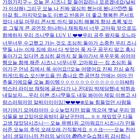
가와가지구ㅜ 오늘 온 시즈니 잘 들어갈라나 모르겠네요(날씨
가 이상해) 그리구 오늘 나 진짜 열심히 했는데 봤나!?🥺🥹 돌
아갈 힘...
마지막
오늘도 이쁘고 반응은 더 좋고 행복한 콘서트
였다 내일 마무리 콘서트 까지 열심히 해볼게 항상 초록 빛으
로 그렇게 큰 공연장 하나하나 채워줘서 너무 고마워 앞으로도
함께하자 우리 즈니💚들 LUV U ❤️❤️
우리 공주 왕자들 오느라
너무너무 수고했고 가는 것도 조심히 돌아가 소중한 우리 즈니
💚들 나는 이제 집에 와서 다 씻었어 푹 자구 꿈꾸지 말고 혹시
돌아가고 있다면 조심히 끝까지 잘 돌아가서 푸우우욱 쉬어야
행
오늘 함께 해준 시즈니 너무너무 고마워요~~ 집 조심히 들
어가구 언넝 집에서 푹 쉬어요!!
오늘 어땠어요 진짜 진심 솔직
하게!
드림쇼 오신분드을 안 춥나요 🥹 공연장 안에는 아마 안
추울거에요😀 오늘 화이텡ㅇㅇㅇㅇㅇㅇㅇㅇㅇㅇㅇㅇ아쌰
하
박스터 라이브 채팅에 글쓰다가 나 꼰대임 박제당했네 박쮜송
내일보자… 우리 이쁜 즈니💚들도 내일 봐아아 제일 이쁘고 사
랑스러워어엉 알찌이이이잉?❤️❤️❤️
❄️
오늘 힘들었던 사람들
여기여기 모여라아아 ☺️☺️
늦었지만 밥을 먹으며 옛날 우리 영
상들을 보고있어요
음방이 끝났구만여… ㅎㅎ 재밌었구 다들
고생 많았당
시즈니~~ 오늘 뮤뱅1위 고마워요!! 시즈니가 만들
어준 오늘의 추억 오래오래 간직할게요 ㅎㅎ
크~~~~
오늘 천러
냥이 생일이니까 천러의 날이야 🎁🎂🎉🥳
쇼챔1위 감사합니