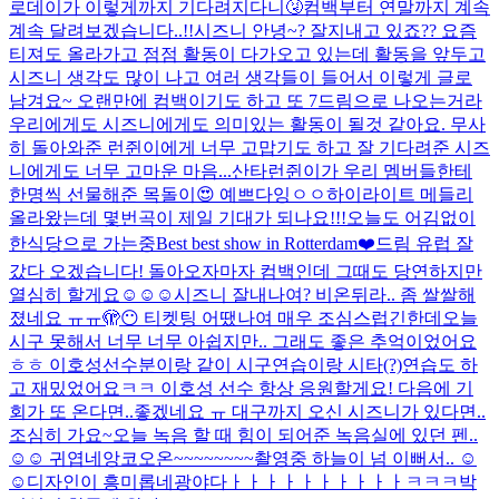
로데이가 이렇게까지 기다려지다니🤧
컴백부터 연말까지 계속
계속 달려보겠습니다..!!
시즈니 안녕~? 잘지내고 있죠?? 요즘
티져도 올라가고 점점 활동이 다가오고 있는데 활동을 앞두고
시즈니 생각도 많이 나고 여러 생각들이 들어서 이렇게 글로
남겨요~ 오랜만에 컴백이기도 하고 또 7드림으로 나오는거라
우리에게도 시즈니에게도 의미있는 활동이 될것 같아요. 무사
히 돌아와준 런쥔이에게 너무 고맙기도 하고 잘 기다려준 시즈
니에게도 너무 고마운 마음...
산타런쥔이가 우리 멤버들한테
한명씩 선물해준 목돌이😍 예쁘다잉ㅇㅇ
하이라이트 메들리
올라왔는데 몇번곡이 제일 기대가 되나요!!!
오늘도 어김없이
한식당으로 가는중
Best best show in Rotterdam❤️
드림 유럽 잘
갔다 오겠습니다! 돌아오자마자 컴백인데 그때도 당연하지만
열심히 할게요☺️☺️☺️
시즈니 잘내나여? 비온뒤라.. 좀 쌀쌀해
졌네요 ㅠㅠ
🫣😶 티켓팅 어땠나여 매우 조심스럽긴한데
오늘
시구 못해서 너무 너무 아쉽지만.. 그래도 좋은 추억이었어요
ㅎㅎ 이호성선수분이랑 같이 시구연습이랑 시타(?)연습도 하
고 재밌었어요ㅋㅋ 이호성 선수 항상 응원할게요! 다음에 기
회가 또 온다면..좋겠네요 ㅠ 대구까지 오신 시즈니가 있다면..
조심히 가요~
오늘 녹음 할 때 힘이 되어준 녹음실에 있던 펜..
☺️☺️ 귀엽네
앙코오온~~~~~~~~
촬영중 하늘이 넘 이뻐서.. ☺️
☺️
디자인이 흥미롭네
광야다ㅏㅏㅏㅏㅏㅏㅏㅏㅏㅏㅋㅋㅋ
박