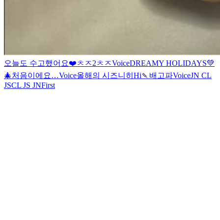
오늘도 수고했어요❤️
ㅊㅈ2
ㅊㅈ
Voice
DREAMY HOLIDAYS💚
🎄
처음이에요…
Voice
올해의 시즈니
히
Hi
🍡
배고파
Voice
JN CL
JS
CL JS JN
First