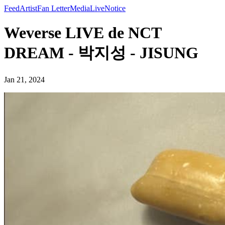
Feed
Artist
Fan Letter
Media
Live
Notice
Weverse LIVE de NCT
DREAM - 박지성 - JISUNG
Jan 21, 2024