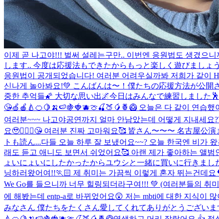
이제 곧 나고야!!! 벌써 설레는구만.. 이번엔 응원법도 생겼
します.. 今度は応援法もできたからもっと楽しく遊びましょう
응원법이 공개되었습니다! 여러분 어려우실까봐 저희가 같이 Ha
신나게 놀아봐요!💚 こんばんは〜！僕たちの応援方法が公開
중한 추억들🌠 大切な思い出🌌
今日はみんなで練習しました🕺
😘🍏🍎🍐🍊🍋🍌🍉🍇🍓🫐🍈🍒🍑🥭🍍🥝 오늘은 다 같이
여러분~~~ 나고야공연까지 얼마 안남았는데 어떻게 지내세요?
요🥹🙇🏻‍♂️😘 여러분 진짜 고마워요🥰 皆さん〜
トも読ん...
다들 오늘 하루 잘 보냈어요~~? 오늘 한국엔 비가 왔는
래도 듣고 애니도 보면서 쉬었어요🥰 아랜 제가 좋아하는 앨범
ょいにょいにしたかったからユウシと一緒に買いに行きました
닝하러왔어여!!🏃🏻 제 취미는 가끔씩 이렇게 혼자 뛰는건데요
We Go를 들으니까 너무 힐링되더라구여!!! 💚 (여러분들의 취
에 해봤는데 entp-a로 바뀌었어요😲 저는 mbti에 대한 지식이
みなさん 僕たちをたくさん愛してくれてありがとうございます
🍐🍊🍋🍌🍉🍇🍓🫐🍈🍒🍑🥭🍍🥝
염색하고 머리 잘랐어요 👍 