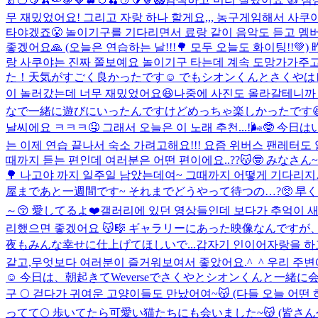
무 재밌었어요! 그리고 자랑 하나 할게요,,, 농구게임해서 사쿠야
타야겠죠😤 놀이기구를 기다리면서 료랑 같이 음악도 듣고 멤버
좋겠어요🙏 (오늘은 연습하는 날!!!🌳 모두 오늘도 화이팅!!
랑 사쿠야는 진짜 쫄보예요 놀이기구 타는데 계속 도망가가주
た！天気がすごく良かったです☺️ でもシオンくんとさくやは
이 놀러갔는데 너무 재밌었어요😆나중에 사진도 올라갈테니까
なで一緒に遊びにいったんですけどめっちゃ楽しかったです😆後
날씨에요 ㅋㅋㅋ🤤 그래서 오늘은 이 노래 추천...!🌬️🤓
는 이제 연습 끝나서 숙소 가려고해요!!! 요즘 위버스 팬레터도 
때까지 듣는 편인데 여러분은 어떤 편이에요..??😽🤓 みなさ
🌳 나고야 까지 일주일 남았는데여~ 그때까지 어떻게 기다리지…
屋まであと一週間です~ それまでどうやって待つの…?🥺 早く会
～😚 愛してるよ❤️
갤러리에 있던 영상들인데 보다가 추억이 새록
리했으면 좋겠어요 😽🎼 ギャラリーにあった映像なんです
夜もみんな幸せに仕上げてほしいで...
갑자기 인이어자랑을 하고싶
같고,무엇보다 여러분이 즐거워보여서 좋았어요.^_^ 우리 주
☺️ 今日は、朝起きてWeverseでさくやとシオンくんと一緒に
구 🌕 걷다가 귀여운 고양이들도 만났어여~😽 (다들 오늘
ってて🌕 歩いてたら可愛い猫たちにも会いました~😽 (皆さ