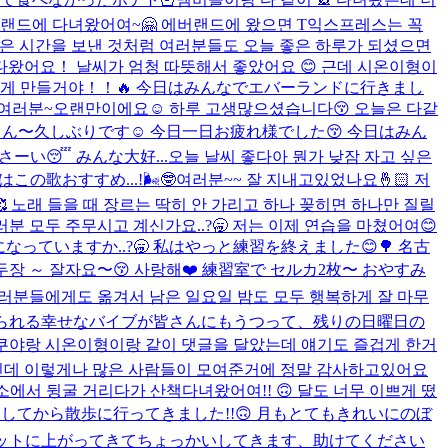
랜드에 다녀왔어여~🤗 에버랜드에 왔으면 T익스프레스는 꼭
좋은 시간을 보낸 것처럼 여러분들도 오늘 좋은 하루가 되셨으면
다왔어요！ 날씨가 엄청 따뜻해서 좋았어요 😊 근데 시온이형이
가 타게 만들거야！！🔥 今日はみんなでエバーランドに行きまし
여러분~오랜만이에요☺️ 하루 고생많으셨습니다😚 오늘은 다같
皆さん〜久しぶりです☺️ 今日一日お疲れ様でした😚 今日はみん
い😴 みんな大好...
오늘 날씨 좋다아 뭔가 낮잠 자고 싶은
この歌おすすめ...!🌬🤓
여러분~~ 잘 지내고있었나요🤞🏻 저
 노래 들을 때 장르는 딱히 안 가리고 하나 꽂히면 하나만 질릴
러분 모두 주무시고 계신가요..?🥱 저는 이제 연습을 마쳤어여😊
みになっていますか..?🥱 私はやっと練習を終えました😊🌳 名古
장 ～ 잘자요〜😚 사랑해❤️ 練習室で セルカ2枚〜 おやすみ
여러분들에게도 옮겨서 남은 일요일 밤도 모두 행복하게 잘 마무
で感じられる幸せなバイブが皆さんにもうつって、残りの日曜日の
쿠야랑 시온이형이랑 같이 댓글을 달았는데 얘기도 즐겁게 한거
전인데 이렇게나 많은 사람들이 모여준거에 정말 감사하고있어요
에서 뒹굴 거리다가 산책다녀왔어여!! 🙃 달도 너무 이쁘게 떴
ろごろしてから散歩に行ってきました!!🙃 月もとてもきれいにのぼ
ットに上がってきてちょっかいしてきます、助けてください