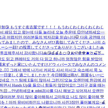
 닮은 인형😘 もうすぐ名古屋です！！！ もうわくわくわくわくわく
서 패딩 입고 왔는데 다들 놀리네 오늘 추운데 😐
안녕하세요~~
 조금 어렵지만 여러분들의 박자감을 믿습니다🤭 다음 공연때 더
ってみましたので、みなさんぜひ真似してみてくださ...
나의 소
ーシー顔? の投票してくださってありがとうございました🙏
해주셔서 감사합니다🙏😘🍏🍎🍐🍊🍋🍌🍉🍇🍓🫐🍈🍒🍑...
도 읽고 팬레터도 거의 다 읽고 하니까 엄청많은 힘을 받았어
ー⁇僕は週末ずっと家にいたんですけどウィバースでみなさんのコメン
😶‍🌫️ 그래서 밖에 나가서 커피도 사서 마시고 숙소에서 쭉 노
な今日一日楽しく過ごしましたか？ 今日韓国は雨が...
部屋をいーに
뀌었네요 ㅋㅋ 팀에 E들이 많아서 그런가?
오늘 오랜만에 한강에 러
면서 Hands Up을 들으니 힘들지 않았어요!! 그리구 걸을 때는
 ...
안녕하세요☀️ mbti검사를 다시 해보고 싶어져서 오랜만
😘
여러분 우리 많이 좋아해줘서 고마워요 나도 많이 좋아해 💚
日を！
아까 뮤비비하인드 나왔으니까 사진3장만 풀어볼게요~🍎
買って食べなかったポテト🍟
멤버들이랑 다 같이 🎡 다녀왔는데 너