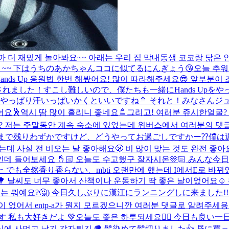
으니까 더 재밌게 놀아봐요~~ 아래는 우리 집 막내동생 코코랑
~~ 下はうちのあかちゃんココに似てるにんぎょう😘
오늘 추워
nds Up 응원법 한번 해봤어요! 많이 따라해주세요😎 앞부분이
されました！すこし難しいので、僕たちも一緒にHands Upをや
やっぱり汗いっぱいかくといいですね🚿 それと！みなさんジュ
 연습했어요🕺역시 땀 많이 흘리니 좋네요🚿그리고! 여러분 쥬시한얼굴? 투표
? 저는 주말동안 계속 숙소에 있었는데 위버스에서 여러분의 댓글
〜〜 名古屋公演まで残りわずかですけど、どうやってお過ごしですか
데 사실 전 비오는 날 좋아해요🫢 비 많이 맞는 것도 완전 좋아요..
인데 들어보세요 🤞🏻 오늘도 수고했구 잘자시온🫶🏻 みん
 でも全然香り香らない、
mbti 오랜만에 했는데 I에서E로 바
 날씨도 너무 좋아서 산책이나 운동하기 딱 좋은 날이었어요☺️ 뛰
미는 뭐예요?🤔) 今日久しぶりに漢江にランニングしに来ました!!🏃🏻
 많이 없어서 entp-a가 뭔지 모르겠으니깐 여러분 댓글로 알려주세용
 私も大好きだよ 💚
오늘도 좋은 하루되세요🙆‍♀️ 今日も良い一
점심에 사먹고 남긴 감자튀김 🍟 髪染めて髪切りました👍 昼に