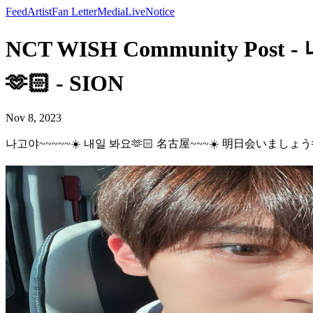
Feed
Artist
Fan Letter
Media
Live
Notice
NCT WISH Community Po
🫶🏻 - SION
Nov 8, 2023
나고야~~~~~☀️ 내일 봐요🫶🏻 名古屋~~~☀️ 明日会いましょう