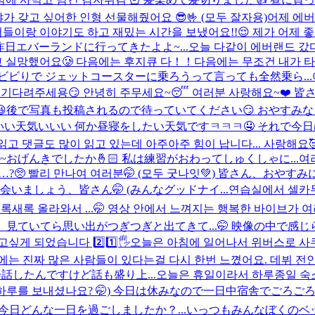
가 갖고 싶어한 인형 선물해줬어요 😎🤟 (모두 잘자용)
어제 에버
들이랑 이야기도 하고 재밌는 시간을 보냈어요!!😌 제가 어제 
) 昨日エバーランドに行ってきたよよ~...
오늘 다같이 에버랜드 갔
고 실망했어요🥲 다음에는 후지큐 다！！다음에는 무조건 내
ビビりで ジェットコースターに乗ろうって言っても全然乗ら...
 기다려주세용😏 안녕히 주무세요~😴 여러분 사랑해요~❤️ 
で写真も投稿されるので待っていてください😏 おやすみなさー
 今日はいい天気いいい 何か昼寝をしたい天気ですㅋㅋㅋ🤤 それで今日は
읽고 댓글도 많이 읽고 있는데 아주아주 힘이 납니다... 사랑해요
ん~~おげんきでしたか🤞🏻 私は練習がおわってしゅくしゃに...
여
?🥺 빨리 만나여 여러분🤭 (모두 굿나잇💚) 皆さん、おやす
いましょう、皆さん🤭 (みんなグッドナイ...
연습실에서 셀카두
새록 올라와서 ...🤭 영상 안에서 느껴지는 행복한 바이브가 
が、 見ていてら思い出がつぎつぎと出てきて...🤭 映像の中
게 되었습니다 2️⃣1️⃣🖐️
오늘은 아침에 일어나서 위버스로 사
변에는 진짜 많은 사람들이 있다는걸 다시 한번 느꼈어요. 데뷔 
会話したんですけど話も盛り上...
오늘은 휴일이라서 하루종일 숙소
 어떤 하루를 보내셨나요? 🤭) 今日は休みなので一日中宿舎でご
ん今日どんな一日を過ごしましたか？...
いっつもみんなぼくのベ