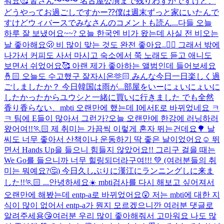
워요🥰 皆さん〜〜〜 名古屋公演まで残りわずかですけど、
どうやってお過ごしですかー⁇僕は週末ずっと家にいたんで
すけどウィバースでみなさんのコメントも読ん...
다들 오늘
하루 잘 보냈어요~~? 오늘 한국엔 비가 왔는데 사실 전 비오는
날 좋아해요🫢 비 많이 맞는 것도 완전 좋아요..😶‍🌫️ 그래서 밖에
나가서 커피도 사서 마시고 숙소에서 쭉 노래도 듣고 애니도
보면서 쉬었어요🥰 아랜 제가 좋아하는 앨범인데 들어보세요
🤞🏻 오늘도 수고했구 잘자시온🫶🏻 みんな今日一日楽しく過
ごしましたか？ 今日韓国は雨が...
部屋をいーにょいにょいに
したかったからユウシと一緒に買いに行きました でも全然
香り香らない、
mbti 오랜만에 했는데 I에서E로 바뀌었네요 ㅋ
ㅋ 팀에 E들이 많아서 그런가?
오늘 오랜만에 한강에 러닝하러
왔어여!!🏃🏻 제 취미는 가끔씩 이렇게 혼자 뛰는건데요🌳 날
씨도 너무 좋아서 산책이나 운동하기 딱 좋은 날이었어요☺️ 뛰
면서 Hands Up을 들으니 힘들지 않았어요!! 그리구 걸을 때는
We Go를 들으니까 너무 힐링되더라구여!!! 💚 (여러분들의 취
미는 뭐예요?🤔) 今日久しぶりに漢江にランニングしに来ま
した!!🏃🏻 ...
안녕하세요☀️ mbti검사를 다시 해보고 싶어져서
오랜만에 해봤는데 entp-a로 바뀌었어요😲 저는 mbti에 대한 지
식이 많이 없어서 entp-a가 뭔지 모르겠으니깐 여러분 댓글로
알려주세용😘
여러분 우리 많이 좋아해줘서 고마워요 나도 많