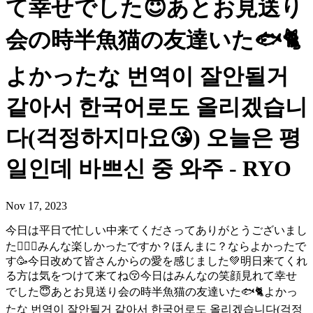
て幸せでした😇あとお見送り
会の時半魚猫の友達いた🐟🐈
よかったな 번역이 잘안될거
같아서 한국어로도 올리겠습니
다(걱정하지마요😘) 오늘은 평
일인데 바쁘신 중 와주 - RYO
Nov 17, 2023
今日は平日で忙しい中来てくださってありがとうございまし
た🙇🏻‍♂️みんな楽しかったですか？ほんまに？ならよかったで
す🥳今日改めて皆さんからの愛を感じました💚明日来てくれ
る方は気をつけて来てね😚今日はみんなの笑顔見れて幸せ
でした😇あとお見送り会の時半魚猫の友達いた🐟🐈よかっ
たな 번역이 잘안될거 같아서 한국어로도 올리겠습니다(걱정