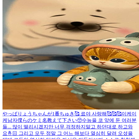
やっぱりょうちゃんが1番ちゅき🥰 료야 사랑해🥰🥰🥰
이케이
케남자
僕らのケミ名教えて下さい🥺
수능을 코 앞에 둔 여러분
들... 많이 떨리시겠지만 너무 걱정하지말고 하던대로 하고와
요🤞🏻 그리고 모두 정말 그 어느 해보다 열심히 달려 오셨을