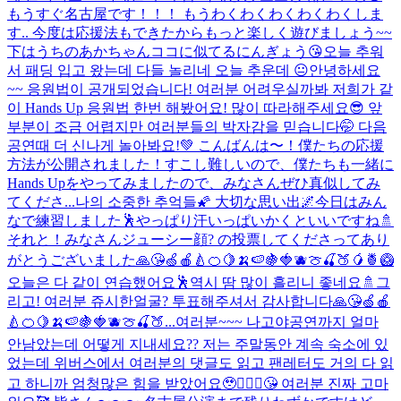
もうすぐ名古屋です！！！ もうわくわくわくわくわくしま
す.. 今度は応援法もできたからもっと楽しく遊びましょう~~
下はうちのあかちゃんココに似てるにんぎょう😘
오늘 추워
서 패딩 입고 왔는데 다들 놀리네 오늘 추운데 😐
안녕하세요
~~ 응원법이 공개되었습니다! 여러분 어려우실까봐 저희가 같
이 Hands Up 응원법 한번 해봤어요! 많이 따라해주세요😎 앞
부분이 조금 어렵지만 여러분들의 박자감을 믿습니다🤭 다음
공연때 더 신나게 놀아봐요!💚 こんばんは〜！僕たちの応援
方法が公開されました！すこし難しいので、僕たちも一緒に
Hands Upをやってみましたので、みなさんぜひ真似してみ
てくださ...
나의 소중한 추억들🌠 大切な思い出🌌
今日はみん
なで練習しました🕺やっぱり汗いっぱいかくといいですね🚿
それと！みなさんジューシー顔? の投票してくださってあり
がとうございました🙏😘🍏🍎🍐🍊🍋🍌🍉🍇🍓🫐🍈🍒🍑🥭🍍🥝
오늘은 다 같이 연습했어요🕺역시 땀 많이 흘리니 좋네요🚿그
리고! 여러분 쥬시한얼굴? 투표해주셔서 감사합니다🙏😘🍏🍎
🍐🍊🍋🍌🍉🍇🍓🫐🍈🍒🍑...
여러분~~~ 나고야공연까지 얼마
안남았는데 어떻게 지내세요?? 저는 주말동안 계속 숙소에 있
었는데 위버스에서 여러분의 댓글도 읽고 팬레터도 거의 다 읽
고 하니까 엄청많은 힘을 받았어요🥹🙇🏻‍♂️😘 여러분 진짜 고마