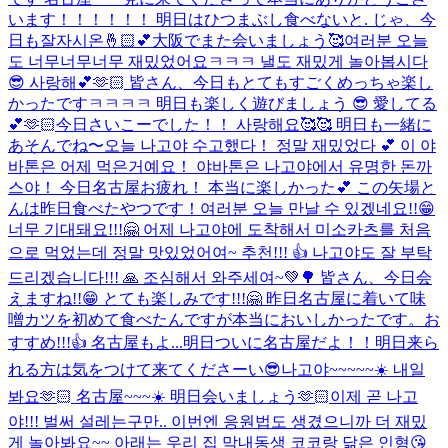
います！！！！！！ 明日はひつまぶし食べないと. じゃ、今
日も잘자시온🤞🏻💕大阪でまた会いましょう🥰
여러분 오늘
도 너무너무너무 재밌었어요ㅋㅋㅋ 낼도 재밌게 놀아봅시다
😎 사랑해💕🫶🏻 皆さん、今日もとてもすごくめっちゃ楽し
かったですㅋㅋㅋㅋ 明日も楽しく遊びましょう 😎 愛してる
💕🫶🏻
今日さいこーでした！！ 사랑해요🥰🥰 明日も一緒に
あそんでね〜
오늘 나고야 수고했다！ 정말 재밌었다 💕 이 야
바톤은 어제 먹은거예요！ 야바톤은 나고야에서 유명한 돈까
스야！ 今日名古屋お疲れ！ 本当に楽しかった💕 この矢場と
んは昨日食べたやつです！
여러분 오늘 만날 수 있겠네요!!😁
너무 기대돼요!!!🤗 어제 나고야에 도착해서 미소카츠를 처음
으로 먹었는데 정말 맛있었어여~ 추천!!! 👍 나고야도 잘 부탁
드리겠습니다!!! 🙏 조심해서 와주세여~💚🌳 皆さん、今日会
えますね!!😁 とても楽しみです!!!🤗 昨日名古屋に着いて味
噌カツを初めて食べたんですが本当においしかったです。お
すすめ!!!👍 名古屋もよ...
明日ついに名古屋だよ！！明日来ら
れる方は気をつけて来てくださーい😎
나고야~~~~~☀️ 내일
봐요🫶🏻 名古屋~~~☀️ 明日会いましょう🫶🏻
이제 곧 나고
야!!! 벌써 설레는구만.. 이번엔 응원법도 생겼으니까 더 재밌
게 놀아봐요~~ 아래는 우리 집 막내동생 코코랑 닮은 인형😘