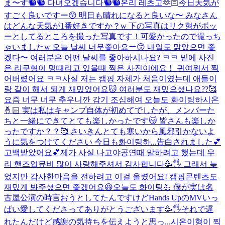
ま〜す🐿🐿 다녀오겠습니다🐿🐿
온리 레츠고🫶🏻
今日天気が
すごく良いですー😙 明日も晴れになると良いな〜 みなさん
はどんな天気が1番好きですか？w 下の写真はリク형がボッ
ーとしてるところを撮った写真です！可愛かったので撮っち
ゃいましたw 오늘 날씨 너무좋아요ー😙 내일도 맑았으면 좋
겠다〜 여러분은 어떤 날씨를 좋아하시나요? ㅋㅋ 밑에 사진
은 리쿠형이 멍때리고 있을때 찍은 사진이에요！ 귀여워서 찍
어버렸어요 ㅋㅋ
사실 저는 캠핑 자체가 처음이였는데 애들이
랑 같이 해서 되게 재밌었어요😽 여러분도 재밌으셨나요??🥰
요즘 너무 너무 추우니깐 감기 조심해여 오늘도 화이팅하시온
🤞🏻 実は私はキャンプ自体が初めてでしたが、メンバーた
ちと一緒にできてとても楽しかったです😽 皆さんも楽しか
ったですか？？🥰 さいきんとても寒いから風邪引かないよ
うに気をつけてください 今日も화이팅하...
告白されました💕
고백받았어요💕
제가 사실 나고야공연때 말하려고 했는데 우
리 핸즈업뮤비 많이 사랑해주셔서 감사합니다🥳🖐️ 그래서 늦
었지만 감사한마음을 전하려고 이걸 올렸어요! 캠핑콘텐츠도
재밌게 봐주셨으면 좋겠어요😆오늘도 화이팅💪 僕が実は名
古屋公演の時言おうとしてたんですけどHands UpのMVいっ
ぱい愛してくださってありがとうございます🥳🖐️それで遅
れたんだけど感謝の気持ちを伝えようと思っ...
시온이형이 찍