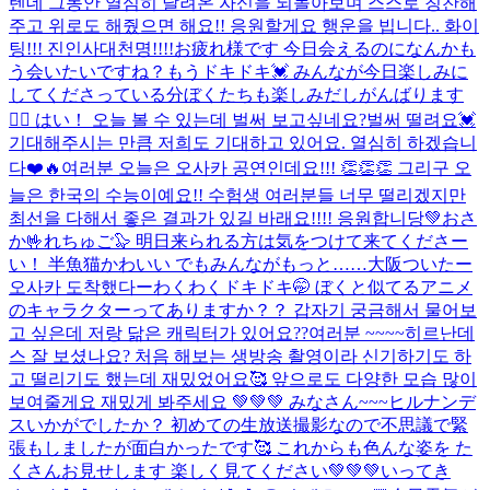
텐데 그동안 열심히 달려온 자신을 되돌아보며 스스로 칭찬해
주고 위로도 해줬으면 해요!! 응원할게요 행운을 빕니다.. 화이
팅!!! 진인사대천명!!!!
お疲れ様です 今日会えるのになんかも
う会いたいですね？もうドキドキ💓 みんなが今日楽しみに
してくださっている分ぼくたちも楽しみだしがんばります
❤️‍🔥 はい！ 오늘 볼 수 있는데 벌써 보고싶네요?벌써 떨려요💓
기대해주시는 만큼 저희도 기대하고 있어요. 열심히 하겠습니
다❤️🔥
여러분 오늘은 오사카 공연인데요!!! 👏👏👏 그리구 오
늘은 한국의 수능이예요!! 수험생 여러분들 너무 떨리겠지만
최선을 다해서 좋은 결과가 있길 바래요!!!! 응원합니당💚
おさ
か🤟れちゅご🦭 明日来られる方は気をつけて来てくださー
い！ 半魚猫かわいい でもみんながもっと……
大阪ついたー
오사카 도착했다ー
わくわくドキドキ🤭 ぼくと似てるアニメ
のキャラクターってありますか？？ 갑자기 궁금해서 물어보
고 싶은데 저랑 닮은 캐릭터가 있어요??
여러분 ~~~~히르난데
스 잘 보셨나요? 처음 해보는 생방송 촬영이라 신기하기도 하
고 떨리기도 했는데 재밌었어요🥰 앞으로도 다양한 모습 많이
보여줄게요 재밌게 봐주세요 💚💚💚 みなさん~~~ヒルナンデ
スいかがでしたか？ 初めての生放送撮影なので不思議で緊
張もしましたが面白かったです🥰 これからも色んな姿を た
くさんお見せします 楽しく見てください💚💚💚
いってき