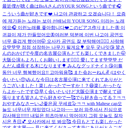
最近僕が聴く曲はBoAさんのYOUR SONGという曲です🎧
こういう曲が好きです❤️ 나고야 관광하고 오겠습니다！ 요즘
에 제가듣는 노래는 보아 선배님의 YOUR SONG 이라는 노래
에요🎧 이런노래를 좋아합니다❤️
このピアス作りました🦋 이
귀걸이 제가 만들었어요🦋
여러분 덕분에 이번 나고야 공연도
너무 즐겁게 했어여🤭 오사카 공연도 잘 부탁해여🙇🏻‍♂️ 사랑해
요💚💚💚 점점 성장하는 나무가 될게요🌳 모두 굿나잇😘 皆さ
んのおかげで今度の名古屋公演もとても楽しくできました🤭
大阪公演もよろしくお願いします🙇🏻‍♂️ 愛してます💚💚💚 だ
んだん成長する木になります🌳 みんなグッドナイト😘
이틀
동안 너무 행복했어요!! 고마워용🥰 また会おーねん✌️ (はやく
会いたい🥺)
みんな今日は名古屋公演に来てくれてありがと
うございました！楽しかったでーすか！？😆楽しかったな
らよかったです😉早く会いたいけど大阪公演まで耐えて頑
張ります💪皆さんでら好きやでー🥰でら好き合ってる？ㅋㅋ
おやすみなさーい🌙좋은꿈 꾸세료🦭ㅋㅋ with Maltese cap
오
늘도 너무너무 재밌었다 나고야~~~ 보러 와주셔서 진심으로
감사해요!!!!!! 내일은 히츠마부시 먹어야지 그럼 오늘도 잘자
시온 🤞🏻💕 오사카에서 또 봐요🥰 今日もとても楽しかった
です 名古屋~~~ 見に来てくださって本当にありがとうござ