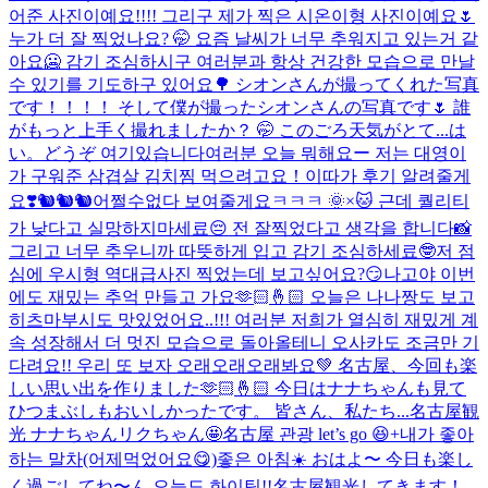
어준 사진이예요!!!! 그리구 제가 찍은 시온이형 사진이예요🌷
누가 더 잘 찍었나요? 🤭 요즘 날씨가 너무 추워지고 있는거 같
아요🥶 감기 조심하시구 여러분과 항상 건강한 모습으로 만날
수 있기를 기도하구 있어요🌳 シオンさんが撮ってくれた写真
です！！！！ そして僕が撮ったシオンさんの写真です🌷 誰
がもっと上手く撮れましたか？ 🤭 このごろ天気がとて...
は
い。どうぞ 여기있습니다
여러분 오늘 뭐해요ー 저는 대영이
가 구워준 삼겹살 김치찜 먹으려고요！이따가 후기 알려줄게
요❣️
🐿️🐿️🐿️
어쩔수없다 보여줄게요ㅋㅋㅋ 🌞×🐱 근데 퀄리티
가 낮다고 실망하지마세료😔 전 잘찍었다고 생각을 합니다📸
그리고 너무 추우니까 따뜻하게 입고 감기 조심하세료🤓
저 점
심에 우시형 역대급사진 찍었는데 보고싶어요?😏
나고야 이번
에도 재밌는 추억 만들고 가요🫶🏻🤞🏻 오늘은 나나짱도 보고
히츠마부시도 맛있었어요..!!! 여러분 저희가 열심히 재밌게 계
속 성장해서 더 멋진 모습으로 돌아올테니 오사카도 조금만 기
다려요!! 우리 또 보자 오래오래오래봐요💚 名古屋、今回も楽
しい思い出を作りました🫶🏻🤞🏻 今日はナナちゃんも見て
ひつまぶしもおいしかったです。 皆さん、私たち...
名古屋観
光 ナナちゃんリクちゃん🤩
名古屋 관광 let’s go 😆+내가 좋아
하는 말차(어제먹었어요😋)
좋은 아침☀️ おはよ〜 今日も楽し
く過ごしてね〜ん 오늘도 화이팅!!
名古屋観光してきます！