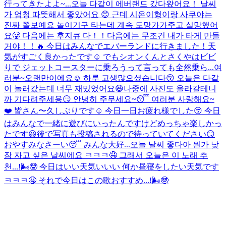
行ってきたよよ~...
오늘 다같이 에버랜드 갔다왔어요！ 날씨
가 엄청 따뜻해서 좋았어요 😊 근데 시온이형이랑 사쿠야는
진짜 쫄보예요 놀이기구 타는데 계속 도망가가주고 실망했어
요🥲 다음에는 후지큐 다！！다음에는 무조건 내가 타게 만들
거야！！🔥 今日はみんなでエバーランドに行きました！天
気がすごく良かったです☺️ でもシオンくんとさくやはビビ
りで ジェットコースターに乗ろうって言っても全然乗ら...
여
러분~오랜만이에요☺️ 하루 고생많으셨습니다😚 오늘은 다같
이 놀러갔는데 너무 재밌었어요😆나중에 사진도 올라갈테니
까 기다려주세용😏 안녕히 주무세요~😴 여러분 사랑해요~
❤️ 皆さん〜久しぶりです☺️ 今日一日お疲れ様でした😚 今日
はみんなで一緒に遊びにいったんですけどめっちゃ楽しかっ
たです😆後で写真も投稿されるので待っていてください😏
おやすみなさーい😴 みんな大好...
오늘 날씨 좋다아 뭔가 낮
잠 자고 싶은 날씨에요 ㅋㅋㅋ🤤 그래서 오늘은 이 노래 추
천...!🌬️🤓 今日はいい天気いいい 何か昼寝をしたい天気です
ㅋㅋㅋ🤤 それで今日はこの歌おすすめ...!🌬🤓