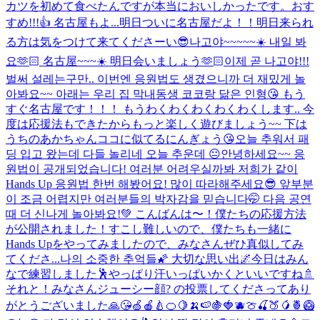
カツを初めて食べたんですが本当においしかったです。おす
すめ!!!👍 名古屋もよ...
明日ついに名古屋だよ！！明日来られ
る方は気をつけて来てくださーい😎
나고야~~~~~☀️ 내일 봐
요🫶🏻 名古屋~~~☀️ 明日会いましょう🫶🏻
이제 곧 나고야!!!
벌써 설레는구만.. 이번엔 응원법도 생겼으니까 더 재밌게 놀
아봐요~~ 아래는 우리 집 막내동생 코코랑 닮은 인형😘 もう
すぐ名古屋です！！！ もうわくわくわくわくわくします.. 今
度は応援法もできたからもっと楽しく遊びましょう~~ 下は
うちのあかちゃんココに似てるにんぎょう😘
오늘 추워서 패
딩 입고 왔는데 다들 놀리네 오늘 추운데 😐
안녕하세요~~ 응
원법이 공개되었습니다! 여러분 어려우실까봐 저희가 같이
Hands Up 응원법 한번 해봤어요! 많이 따라해주세요😎 앞부분
이 조금 어렵지만 여러분들의 박자감을 믿습니다🤭 다음 공연
때 더 신나게 놀아봐요!💚 こんばんは〜！僕たちの応援方法
が公開されました！すこし難しいので、僕たちも一緒に
Hands Upをやってみましたので、みなさんぜひ真似してみ
てくださ...
나의 소중한 추억들🌠 大切な思い出🌌
今日はみん
なで練習しました🕺やっぱり汗いっぱいかくといいですね🚿
それと！みなさんジューシー顔? の投票してくださってあり
がとうございました🙏😘🍏🍎🍐🍊🍋🍌🍉🍇🍓🫐🍈🍒🍑🥭🍍🥝