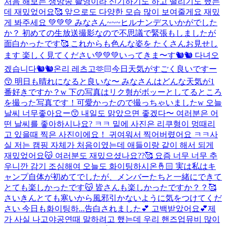
처음 해보는 생방송 촬영이라 신기하기도 하고 떨리기도 했는
데 재밌었어요🥰 앞으로도 다양한 모습 많이 보여줄게요 재밌
게 봐주세요 💚💚💚 みなさん~~~ヒルナンデスいかがでした
か？ 初めての生放送撮影なので不思議で緊張もしましたが
面白かったです🥰 これからも色んな姿を たくさんお見せし
ます 楽しく見てください💚💚💚
いってきま〜す🐿🐿 다녀오
겠습니다🐿🐿
온리 레츠고🫶🏻
今日天気がすごく良いですー
😙 明日も晴れになると良いな〜 みなさんはどんな天気が1
番好きですか？w 下の写真はリク형がボッーとしてるところ
を撮った写真です！可愛かったので撮っちゃいましたw 오늘
날씨 너무좋아요ー😙 내일도 맑았으면 좋겠다〜 여러분은 어
떤 날씨를 좋아하시나요? ㅋㅋ 밑에 사진은 리쿠형이 멍때리
고 있을때 찍은 사진이에요！ 귀여워서 찍어버렸어요 ㅋㅋ
사
실 저는 캠핑 자체가 처음이였는데 애들이랑 같이 해서 되게
재밌었어요😽 여러분도 재밌으셨나요??🥰 요즘 너무 너무 추
우니깐 감기 조심해여 오늘도 화이팅하시온🤞🏻 実は私はキ
ャンプ自体が初めてでしたが、メンバーたちと一緒にできて
とても楽しかったです😽 皆さんも楽しかったですか？？🥰
さいきんとても寒いから風邪引かないように気をつけてくだ
さい 今日も화이팅하...
告白されました💕 고백받았어요💕
제
가 사실 나고야공연때 말하려고 했는데 우리 핸즈업뮤비 많이