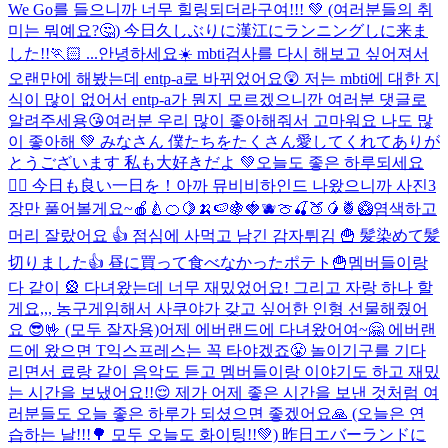
We Go를 들으니까 너무 힐링되더라구여!!! 💚 (여러분들의 취
미는 뭐예요?🤔) 今日久しぶりに漢江にランニングしに来ま
した!!🏃🏻 ...
안녕하세요☀️ mbti검사를 다시 해보고 싶어져서
오랜만에 해봤는데 entp-a로 바뀌었어요😲 저는 mbti에 대한 지
식이 많이 없어서 entp-a가 뭔지 모르겠으니깐 여러분 댓글로
알려주세용😘
여러분 우리 많이 좋아해줘서 고마워요 나도 많
이 좋아해 💚 みなさん 僕たちをたくさん愛してくれてありが
とうございます 私も大好きだよ 💚
오늘도 좋은 하루되세요
🙆‍♀️ 今日も良い一日を！
아까 뮤비비하인드 나왔으니까 사진3
장만 풀어볼게요~🍎🍐🍊🍋🍌🍉🍇🍓🫐🍈🍒🍑🥭🍍🥝
염색하고
머리 잘랐어요 👍 점심에 사먹고 남긴 감자튀김 🍟 髪染めて髪
切りました👍 昼に買って食べなかったポテト🍟
멤버들이랑
다 같이 🎡 다녀왔는데 너무 재밌었어요! 그리고 자랑 하나 할
게요,,, 농구게임해서 사쿠야가 갖고 싶어한 인형 선물해줬어
요 😎🤟 (모두 잘자용)
어제 에버랜드에 다녀왔어여~🤗 에버랜
드에 왔으면 T익스프레스는 꼭 타야겠죠😤 놀이기구를 기다
리면서 료랑 같이 음악도 듣고 멤버들이랑 이야기도 하고 재밌
는 시간을 보냈어요!!😌 제가 어제 좋은 시간을 보낸 것처럼 여
러분들도 오늘 좋은 하루가 되셨으면 좋겠어요🙏 (오늘은 연
습하는 날!!!🌳 모두 오늘도 화이팅!!💚) 昨日エバーランドに