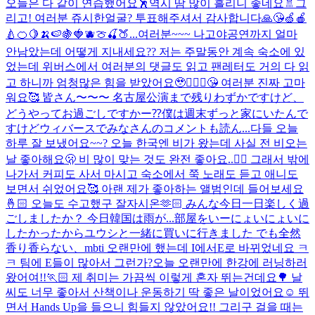
오늘은 다 같이 연습했어요🕺역시 땀 많이 흘리니 좋네요🚿그
리고! 여러분 쥬시한얼굴? 투표해주셔서 감사합니다🙏😘🍏🍎
🍐🍊🍋🍌🍉🍇🍓🫐🍈🍒🍑...
여러분~~~ 나고야공연까지 얼마
안남았는데 어떻게 지내세요?? 저는 주말동안 계속 숙소에 있
었는데 위버스에서 여러분의 댓글도 읽고 팬레터도 거의 다 읽
고 하니까 엄청많은 힘을 받았어요🥹🙇🏻‍♂️😘 여러분 진짜 고마
워요🥰 皆さん〜〜〜 名古屋公演まで残りわずかですけど、
どうやってお過ごしですかー⁇僕は週末ずっと家にいたんで
すけどウィバースでみなさんのコメントも読ん...
다들 오늘
하루 잘 보냈어요~~? 오늘 한국엔 비가 왔는데 사실 전 비오는
날 좋아해요🫢 비 많이 맞는 것도 완전 좋아요..😶‍🌫️ 그래서 밖에
나가서 커피도 사서 마시고 숙소에서 쭉 노래도 듣고 애니도
보면서 쉬었어요🥰 아랜 제가 좋아하는 앨범인데 들어보세요
🤞🏻 오늘도 수고했구 잘자시온🫶🏻 みんな今日一日楽しく過
ごしましたか？ 今日韓国は雨が...
部屋をいーにょいにょいに
したかったからユウシと一緒に買いに行きました でも全然
香り香らない、
mbti 오랜만에 했는데 I에서E로 바뀌었네요 ㅋ
ㅋ 팀에 E들이 많아서 그런가?
오늘 오랜만에 한강에 러닝하러
왔어여!!🏃🏻 제 취미는 가끔씩 이렇게 혼자 뛰는건데요🌳 날
씨도 너무 좋아서 산책이나 운동하기 딱 좋은 날이었어요☺️ 뛰
면서 Hands Up을 들으니 힘들지 않았어요!! 그리구 걸을 때는