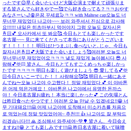
ったです😉早く会いたいけど大阪公演まで耐えて頑張りま
す💪皆さんでら好きやでー🥰でら好き合ってる？ㅋㅋおやす
みなさーい🌙좋은꿈 꾸세료🦭ㅋㅋ with Maltese cap
오늘도 너
무너무 재밌었다 나고야~~~ 보러 와주셔서 진심으로 감사해
요!!!!!! 내일은 히츠마부시 먹어야지 그럼 오늘도 잘자시온
🤞🏻💕 오사카에서 또 봐요🥰 今日もとても楽しかったです
名古屋~~~ 見に来てくださって本当にありがとうございま
す！！！！！！ 明日はひつまぶし食べないと. じゃ、今日も
잘자시온🤞🏻💕大阪でまた会いましょう🥰
여러분 오늘도 너
무너무너무 재밌었어요ㅋㅋㅋ 낼도 재밌게 놀아봅시다 😎 사
랑해💕🫶🏻 皆さん、今日もとてもすごくめっちゃ楽しかっ
たですㅋㅋㅋㅋ 明日も楽しく遊びましょう 😎 愛してる💕🫶
🏻
今日さいこーでした！！ 사랑해요🥰🥰 明日も一緒にあそ
んでね〜
오늘 나고야 수고했다！ 정말 재밌었다 💕 이 야바톤
은 어제 먹은거예요！ 야바톤은 나고야에서 유명한 돈까스
야！ 今日名古屋お疲れ！ 本当に楽しかった💕 この矢場とん
は昨日食べたやつです！
여러분 오늘 만날 수 있겠네요!!😁 너
무 기대돼요!!!🤗 어제 나고야에 도착해서 미소카츠를 처음으
로 먹었는데 정말 맛있었어여~ 추천!!! 👍 나고야도 잘 부탁드
리겠습니다!!! 🙏 조심해서 와주세여~💚🌳 皆さん、今日会え
ますね!!😁 とても楽しみです!!!🤗 昨日名古屋に着いて味噌