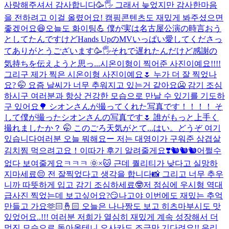
사랑해주셔서 감사합니다🥳🖐️ 그래서 늦었지만 감사한마음
을 전하려고 이걸 올렸어요! 캠핑콘텐츠도 재밌게 봐주셨으면
좋겠어요😆오늘도 화이팅💪 僕が実は名古屋公演の時言おう
としてたんですけどHands UpのMVいっぱい愛してくださっ
てありがとうございます🥳🖐️それで遅れたんだけど感謝の
気持ちを伝えようと思っ...
시온이형이 찍어준 사진이예요!!!!
그리구 제가 찍은 시온이형 사진이예요🌷 누가 더 잘 찍었나
요? 🤭 요즘 날씨가 너무 추워지고 있는거 같아요🥶 감기 조심
하시구 여러분과 항상 건강한 모습으로 만날 수 있기를 기도하
구 있어요🌳 シオンさんが撮ってくれた写真です！！！！ そ
して僕が撮ったシオンさんの写真です🌷 誰がもっと上手く
撮れましたか？ 🤭 このごろ天気がとて...
はい。どうぞ 여기
있습니다
여러분 오늘 뭐해요ー 저는 대영이가 구워준 삼겹살
김치찜 먹으려고요！이따가 후기 알려줄게요❣️
🐿️🐿️🐿️
어쩔수
없다 보여줄게요ㅋㅋㅋ 🌞×🐱 근데 퀄리티가 낮다고 실망하
지마세료😔 전 잘찍었다고 생각을 합니다📸 그리고 너무 추우
니까 따뜻하게 입고 감기 조심하세료🤓
저 점심에 우시형 역대
급사진 찍었는데 보고싶어요?😏
나고야 이번에도 재밌는 추억
만들고 가요🫶🏻🤞🏻 오늘은 나나짱도 보고 히츠마부시도 맛
있었어요..!!! 여러분 저희가 열심히 재밌게 계속 성장해서 더
멋진 모습으로 돌아올테니 오사카도 조금만 기다려요!! 우리