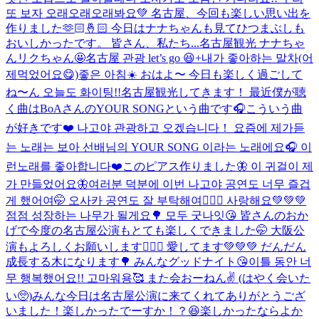
또 보자 오래오래오래봐요💚 名古屋、今回も楽しい思い出を
作りました🫶🏻🤞🏻 今日はナナちゃんも見てひつまぶしも
おいしかったです。 皆さん、私たち...
名古屋観光 ナナちゃ
んリクちゃん🤩
名古屋 관광 let’s go 😆+내가 좋아하는 말차(어
제먹었어요😋)
좋은 아침☀️ おはよ〜 今日も楽しく過ごして
ね〜ん 오늘도 화이팅!!
名古屋観光してきます！ 最近僕が聴
く曲はBoAさんのYOUR SONGという曲です🎧こういう曲
が好きです❤️ 나고야 관광하고 오겠습니다！ 요즘에 제가듣
는 노래는 보아 선배님의 YOUR SONG 이라는 노래에요🎧 이
런노래를 좋아합니다❤️
このピアス作りました🦋 이 귀걸이 제
가 만들었어요🦋
여러분 덕분에 이번 나고야 공연도 너무 즐겁
게 했어여🤭 오사카 공연도 잘 부탁해여🙇🏻‍♂️ 사랑해요💚💚💚
점점 성장하는 나무가 될게요🌳 모두 굿나잇😘 皆さんのおか
げで今度の名古屋公演もとても楽しくできました🤭 大阪公
演もよろしくお願いします🙇🏻‍♂️ 愛してます💚💚💚 だんだん
成長する木になります🌳 みんなグッドナイト😘
이틀 동안 너
무 행복했어요!! 고마워용🥰 また会おーねん✌️ (はやく会いた
い🥺)
みんな今日は名古屋公演に来てくれてありがとうござ
いました！楽しかったでーすか！？😆楽しかったならよか