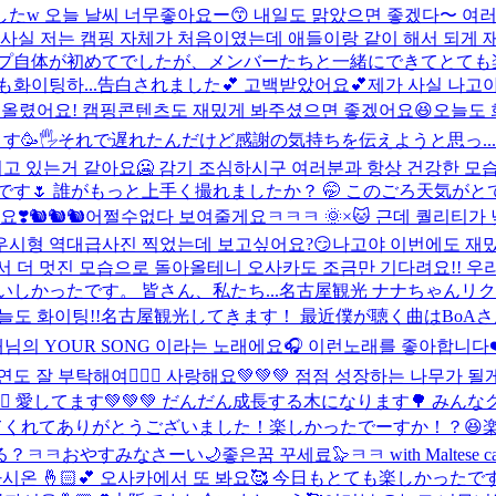
오늘 날씨 너무좋아요ー😙 내일도 맑았으면 좋겠다〜 여러분은
사실 저는 캠핑 자체가 처음이였는데 애들이랑 같이 해서 되게 재
キャンプ自体が初めてでしたが、メンバーたちと一緒にできてとても
이팅하...
告白されました💕 고백받았어요💕
제가 사실 나고
이걸 올렸어요! 캠핑콘텐츠도 재밌게 봐주셨으면 좋겠어요😆오
す🥳🖐️それで遅れたんだけど感謝の気持ちを伝えようと思っ...
추워지고 있는거 같아요🥶 감기 조심하시구 여러분과 항상 건강한 
 誰がもっと上手く撮れましたか？ 🤭 このごろ天気がとて.
❣️
🐿️🐿️🐿️
어쩔수없다 보여줄게요ㅋㅋㅋ 🌞×🐱 근데 퀄리티가
우시형 역대급사진 찍었는데 보고싶어요?😏
나고야 이번에도 재밌
장해서 더 멋진 모습으로 돌아올테니 오사카도 조금만 기다려요!!
いしかったです。 皆さん、私たち...
名古屋観光 ナナちゃんリク
도 화이팅!!
名古屋観光してきます！ 最近僕が聴く曲はBoAさん
의 YOUR SONG 이라는 노래에요🎧 이런노래를 좋아합니다❤
연도 잘 부탁해여🙇🏻‍♂️ 사랑해요💚💚💚 점점 성장하는 나
♂️ 愛してます💚💚💚 だんだん成長する木になります🌳 みんな
くれてありがとうございました！楽しかったでーすか！？😆
やすみなさーい🌙좋은꿈 꾸세료🦭ㅋㅋ with Maltese ca
 잘자시온 🤞🏻💕 오사카에서 또 봐요🥰 今日もとても楽し