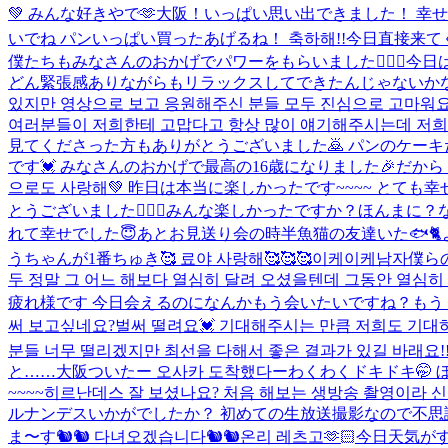
💚 みんな好きやで🫶
大阪！いっぱい思い出できました！ 幸せな
いでね パンいっぱい買ったあげるね！ 축하해!!
今日直接来て
僕たちもみなさんのおかげでパワーをもらいました🙇🏻‍♂
どん緊張感ありながらもリラックスしてできたんじゃないかなと
있지만 영상으로 보고 응원해주신 분들 모두 진심으로 고마워요
여러분들이 저희한테 고맙다고 항상 많이 얘기해주시는데 저희가 더 
見てくださった方もありがとうございました🙇 パンのケーキ
です💓 みなさんのおかげで最高の16歳になりました🎉だから
으로도 사랑해💚 昨日は本当に楽しかったです~~~~ とても
とうございました🙇🏻‍♂️みんな楽しかったですか？ほんま
れて幸せでした😇あとお見送り会の時半魚猫の友達いた🐟🐈よか
うちゃんが1番ちゅき🥰 료야 사랑해🥰🥰🥰
이케이케남자
僕ら
두 정말 그 어느 해보다 열심히 달려 오셨을텐데 그동안 열심히 
疲れ様です 今日会えるのになんかもう会いたいですね？もうドキド
써 보고싶네요?벌써 떨려요💓 기대해주시는 만큼 저희도 기대하
분들 너무 떨리겠지만 최선을 다해서 좋은 결과가 있길 바래요!!
と……
大阪ついたー 오사카 도착했다ー
わくわくドキドキ🤭 
~~~~히르난데스 잘 보셨나요? 처음 해보는 생방송 촬영이라 신
ルナンデスいかがでしたか？ 初めての生放送撮影なので不思議
ま〜す🐿🐿 다녀오겠습니다🐿🐿
온리 레츠고🫶🏻
今日天気がす