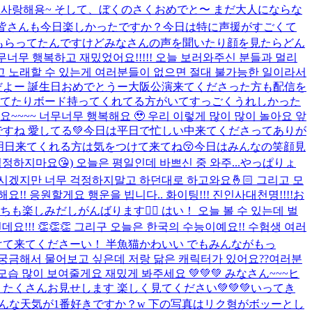
 사랑해용~ そして、ぼくのさくおめでと〜 まだ大人にならな
皆さんも今日楽しかったですか？今日は特に声援がすごくて
ってもらってたんですけどみなさんの声を聞いたり顔を見たらどん
무너무 행복하고 재밌었어요!!!!! 오늘 보러와주신 분들과 멀리
추고 노래할 수 있는게 여러분들이 없으면 절대 불가능한 일이라서
よー 誕生日おめでとうー
大阪公演来てくださった方も配信を
言ってたりボード持ってくれてる方がいてすっごくうれしかった
~~~~ 너무너무 행복해요 🥹 우리 이렇게 많이 많이 놀아요 앞
すね 愛してる💚
今日は平日で忙しい中来てくださってありが
💚明日来てくれる方は気をつけて来てね😚今日はみんなの笑顔見
마요😘) 오늘은 평일인데 바쁘신 중 와주...
やっぱりょ
떨리시겠지만 너무 걱정하지말고 하던대로 하고와요🤞🏻 그리고 모
! 응원할게요 행운을 빕니다.. 화이팅!!! 진인사대천명!!!!
お
みだしがんばります❤️‍🔥 はい！ 오늘 볼 수 있는데 벌
요!!! 👏👏👏 그리구 오늘은 한국의 수능이예요!! 수험생 여러
つけて来てくださーい！ 半魚猫かわいい でもみんながもっ
해서 물어보고 싶은데 저랑 닮은 캐릭터가 있어요??
여러분
습 많이 보여줄게요 재밌게 봐주세요 💚💚💚 みなさん~~~ヒ
くさんお見せします 楽しく見てください💚💚💚
いってき
どんな天気が1番好きですか？w 下の写真はリク형がボッーとし