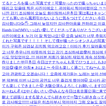
てるところを撮った写真です！可愛かったので撮っちゃいましたw 
때리고 있을때 찍은 사진이에요！ 귀여워서 찍어버렸어요 ㅋㅋ
니깐 감기 조심해여 오늘도 화이팅하시온🤞🏻 実は私は
とても寒いから風邪引かないように気をつけてください 今日も화
감사합니다🥳🖐️ 그래서 늦었지만 감사한마음을 전하려고 
Hands UpのMVいっぱい愛してくださってありがとうございま
사진이예요🌷 누가 더 잘 찍었나요? 🤭 요즘 날씨가 너무 
くれた写真です！！！！ そして僕が撮ったシオンさんの写真です
이가 구워준 삼겹살 김치찜 먹으려고요！이따가 후기 알려줄게요
고 너무 추우니까 따뜻하게 입고 감기 조심하세료🤓
저 점심에 
시도 맛있었어요..!!! 여러분 저희가 열심히 재밌게 계속 성
作りました🫶🏻🤞🏻 今日はナナちゃんも見てひつまぶしもお
어요😋)
좋은 아침☀️ おはよ〜 今日も楽しく過ごしてね〜ん 오늘
고야 관광하고 오겠습니다！ 요즘에 제가듣는 노래는 보아 선배님
분 덕분에 이번 나고야 공연도 너무 즐겁게 했어여🤭 오사카 공
ても楽しくできました🤭 大阪公演もよろしくお願いします🙇🏻‍
おーねん✌️ (はやく会いたい🥺)
みんな今日は名古屋公演に来て
耐えて頑張ります💪皆さんでら好きやでー🥰でら好き合ってる？ㅋㅋお
로 감사해요!!!!!! 내일은 히츠마부시 먹어야지 그럼 오늘도