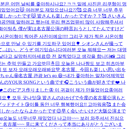
 어떤 날씨를 좋아하시나요? ㅋㅋ 밑에 사진은 리쿠형이 멍
밌었어요😽 여러분도 재밌으셨나요??🥰 요즘 너무 너무 추우
楽しかったです😽 皆さんも楽しかったですか？？🥰 さいきん
야공연때 말하려고 했는데 우리 핸즈업뮤비 많이 사랑해주셔서
늘도 화이팅💪 僕が実は名古屋公演の時言おうとしてたんですけど
시온이형이 찍어준 사진이예요!!!! 그리구 제가 찍은 시온이형
모습으로 만날 수 있기를 기도하구 있어요🌳 シオンさんが撮って
..
はい。どうぞ 여기있습니다
여러분 오늘 뭐해요ー 저는 대영
 낮다고 실망하지마세료😔 전 잘찍었다고 생각을 합니다📸 그리
는 추억 만들고 가요🫶🏻🤞🏻 오늘은 나나짱도 보고 히츠마부
 우리 또 보자 오래오래오래봐요💚 名古屋、今回も楽しい思い出を
ちゃん🤩
名古屋 관광 let’s go 😆+내가 좋아하는 말차(어제먹었
のYOUR SONGという曲です🎧こういう曲が好きです❤️ 나
️
このピアス作りました🦋 이 귀걸이 제가 만들었어요🦋
여러
무가 될게요🌳 모두 굿나잇😘 皆さんのおかげで今度の名古屋公演もと
グッドナイト😘
이틀 동안 너무 행복했어요!! 고마워용🥰 また会
楽しかったならよかったです😉早く会いたいけど大阪公演まで
p
오늘도 너무너무 재밌었다 나고야~~~ 보러 와주셔서 진심으
かったです 名古屋~~~ 見に来てくださって本当にありがとうございま