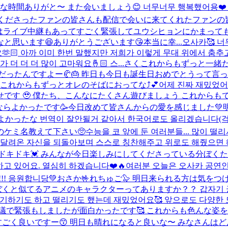
時間ありがと〜 また会いましょう😊 너무너무 행복했어용❤️
くださったファンの皆さんも配信で会いに来てくれたファンの
️今日はライブ中継もあってすごく緊張してユウシヒョンにかま
思います😆ありがとうございます😘本当に幸...
오사카🥰 너
🏻 아까 이미 한번 말했지만 저희가 이렇게 무대 위에서 춤
더 더 많이 고마워요🤞🏻 스...
さくこれからもずっと一緒だ
だったんですよー🥐🎂 昨日も今日も誕生日おめでとうって
 これからもずっとオレのそばにおってな⤴︎💕
어제 진짜 재밌었어요
幸せです 🥹 僕たち、こんなにたくさん遊びましょう これからもで
に？ならよかったです🥳今日改めて皆さんからの愛を感じました
ったな 번역이 잘안될거 같아서 한국어로도 올리겠습니다(걱정하지
のケミ名教えて下さい🥺
수능을 코 앞에 둔 여러분들... 많이 
달려온 자신을 되돌아보며 스스로 칭찬해주고 위로도 해줬으면 해요!
キ💓 みんなが今日楽しみにしてくださっている分ぼくたちも楽し
고 있어요. 열심히 하겠습니다❤️🔥
여러분 오늘은 오사카 공연인데
!! 응원합니당💚
おさか🤟れちゅご🦭 明日来られる方は気を
ぼくと似てるアニメのキャラクターってありますか？？ 갑자기 궁금
기하기도 하고 떨리기도 했는데 재밌었어요🥰 앞으로도 다양한 모
で緊張もしましたが面白かったです🥰 これからも色んな姿を た
ごく良いですー😙 明日も晴れになると良いな〜 みなさんは