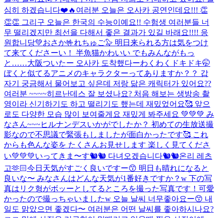
심히 하겠습니다❤️🔥
여러분 오늘은 오사카 공연인데요!!! 👏
👏👏 그리구 오늘은 한국의 수능이예요!! 수험생 여러분들 너
무 떨리겠지만 최선을 다해서 좋은 결과가 있길 바래요!!!! 응
원합니당💚
おさか🤟れちゅご🦭 明日来られる方は気をつけ
て来てくださーい！ 半魚猫かわいい でもみんながもっ
と……
大阪ついたー 오사카 도착했다ー
わくわくドキドキ🤭
ぼくと似てるアニメのキャラクターってありますか？？ 갑
자기 궁금해서 물어보고 싶은데 저랑 닮은 캐릭터가 있어요??
여러분 ~~~~히르난데스 잘 보셨나요? 처음 해보는 생방송 촬
영이라 신기하기도 하고 떨리기도 했는데 재밌었어요🥰 앞으
로도 다양한 모습 많이 보여줄게요 재밌게 봐주세요 💚💚💚 み
なさん~~~ヒルナンデスいかがでしたか？ 初めての生放送撮
影なので不思議で緊張もしましたが面白かったです🥰 これ
からも色んな姿を たくさんお見せします 楽しく見てくださ
い💚💚💚
いってきま〜す🐿🐿 다녀오겠습니다🐿🐿
온리 레츠
고🫶🏻
今日天気がすごく良いですー😙 明日も晴れになると
良いな〜 みなさんはどんな天気が1番好きですか？w 下の写
真はリク형がボッーとしてるところを撮った写真です！可愛
かったので撮っちゃいましたw 오늘 날씨 너무좋아요ー😙 내
일도 맑았으면 좋겠다〜 여러분은 어떤 날씨를 좋아하시나요?