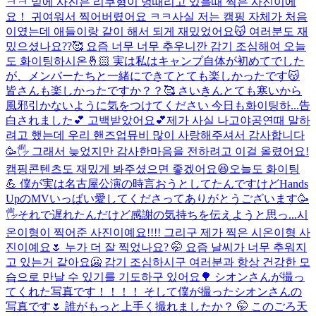
ㅋㅋ 밑에 사진은 리쿠형이 멍때리고 있을때 찍은 사진이에
요！ 귀여워서 찍어버렸어요 ㅋㅋ
사실 저는 캠핑 자체가 처음
이였는데 애들이랑 같이 해서 되게 재밌었어요😽 여러분도 재
밌으셨나요??🥰 요즘 너무 너무 추우니깐 감기 조심해여 오늘
도 화이팅하시온🤞🏻 実は私はキャンプ自体が初めてでした
が、メンバーたちと一緒にできてとても楽しかったです😽
皆さんも楽しかったですか？？🥰 さいきんとても寒いから
風邪引かないように気をつけてください 今日も화이팅하...
告
白されました💕 고백받았어요💕
제가 사실 나고야공연때 말하
려고 했는데 우리 핸즈업뮤비 많이 사랑해주셔서 감사합니다
🥳🖐️ 그래서 늦었지만 감사한마음을 전하려고 이걸 올렸어요!
캠핑콘텐츠도 재밌게 봐주셨으면 좋겠어요😆오늘도 화이팅
💪 僕が実は名古屋公演の時言おうとしてたんですけどHands
UpのMVいっぱい愛してくださってありがとうございます🥳
🖐️それで遅れたんだけど感謝の気持ちを伝えようと思っ...
시
온이형이 찍어준 사진이예요!!!! 그리구 제가 찍은 시온이형 사
진이예요🌷 누가 더 잘 찍었나요? 🤭 요즘 날씨가 너무 추워지
고 있는거 같아요🥶 감기 조심하시구 여러분과 항상 건강한 모
습으로 만날 수 있기를 기도하구 있어요🌳 シオンさんが撮っ
てくれた写真です！！！！ そして僕が撮ったシオンさんの
写真です🌷 誰がもっと上手く撮れましたか？ 🤭 このごろ天