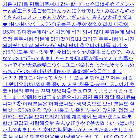
거운 시간을 만들어주셔서 감사합니다☺️
今日は初めてメンバ
ーと誕生日を過ごせてほんっとに幸せでした♪ みなさん💕た
くさんのコメントもありがとございます みんな大好きダヨ
❤️ (甘い甘いバースデイ)
오늘은 사쿠야 생일이라서 다같이
USJ에 갔다왔는데여~🎢 처음에 비가 와서 많이 추웠는데 날씨
요정 유우시형 덕분에 맑아졌어요🧚‍♂️ 그리구 유우시형이 사진
찍어줬는데 잘 찍었죠?🤭 날씨 많이 추우니까 다들 감기 조
심!!🤧 (모두 굿나잇💚🌳) 今日はサクヤの誕生日なので、みん
なでUSJに行ってきました~🎢 最初は雨が降ってとても寒か
ったですが天気妖精ユウシ...
ユニバ楽しかったね🤟サクおめ
っちょ🥳 USJ재미있었네🤟사쿠 축하해🥳
今日何しまし
た？？ 僕ユニバ行ってきた！！ 오늘 뭐했어요?? 저는 usj 갔
다 왔어요!!
USJ 멤버들 중에서 저만 처음 와봤는데요.. 여기 초
코 바닐라 츄러스 진짜 맛있다🤤 チュロス うまうまうまうま
うーまー💚
朝起きは三文の徳
오사카 공연 동안 정말 즐거웠습
니다!! 🥹 여러분들은 어떠셨나요? 생방송으로 보신 분들도 잘
보셨나요?!🤔 아직 많이 서툴고 부족한 부분이 많지만 점점 발
전하는 모습을 보여드리기 위해 계속해서 노력하겠습니다🌳
항상 고맙고 사랑해요💚 みんな好きやで🫶
大阪！いっぱい思
い出できました！ 幸せな時間ありがと〜 また会いましょう
😊 너무너무 행복했어용❤️ 사랑해용~ そして、ぼくのさくお