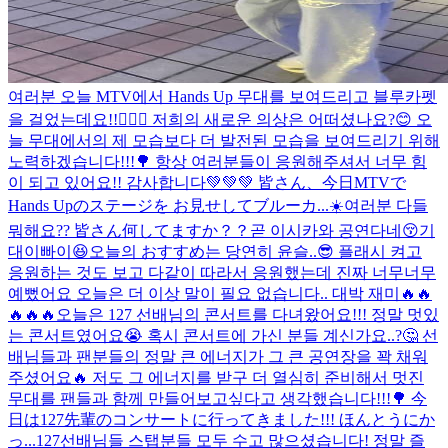
여러분 오늘 MTV에서 Hands Up 무대를 보여드리고 블루카펫
을 걸었는데요!!🙋🏻‍♂️ 저희의 새로운 의상은 어떠셨나요?😊 오
늘 무대에서의 제 모습보다 더 발전된 모습을 보여드리기 위해
노력하겠습니다!!!🌳 항상 여러분들이 응원해주셔서 너무 힘
이 되고 있어요!! 감사합니다💚💚💚 皆さん、今日MTVで
Hands Upのステージを お見せしてブルーカ...
☀️여러분 다들
뭐해요?? 皆さん何してますか？？
곧 이시카와 공연다네😚기
대이빠이😆
오늘의 おすすめ는 당연히 윤슬..😎 플래시 켜고
응원하는 것도 보고 다같이 따라서 응원했는데 진짜 너무너무
예뻤어요 오늘은 더 이상 말이 필요 없습니다.. 대박 재미🔥🔥
🔥🔥🔥
오늘은 127 선배님의 콘서트를 다녀왔어요!!! 정말 멋있
는 콘서트였어요😭 혹시 콘서트에 가신 분들 계신가요..?🤔 선
배님들과 팬분들의 정말 큰 에너지가 그 큰 공연장을 꽉 채워
주셨어요🔥 저도 그 에너지를 받구 더 열심히 준비해서 멋진
무대를 팬들과 함께 만들어보고싶다고 생각했습니다!!!🌳 今
日は127先輩のコンサートに行ってきました!!! ほんとうにか
っ...
127선배님들 스탭분들 모두 수고 많으셨습니다! 정말 즐