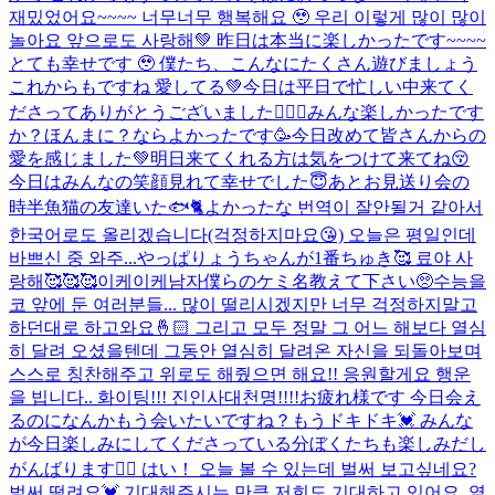
재밌었어요~~~~ 너무너무 행복해요 🥹 우리 이렇게 많이 많이
놀아요 앞으로도 사랑해💚 昨日は本当に楽しかったです~~~~
とても幸せです 🥹 僕たち、こんなにたくさん遊びましょう
これからもですね 愛してる💚
今日は平日で忙しい中来てく
ださってありがとうございました🙇🏻‍♂️みんな楽しかったです
か？ほんまに？ならよかったです🥳今日改めて皆さんからの
愛を感じました💚明日来てくれる方は気をつけて来てね😚
今日はみんなの笑顔見れて幸せでした😇あとお見送り会の
時半魚猫の友達いた🐟🐈よかったな 번역이 잘안될거 같아서
한국어로도 올리겠습니다(걱정하지마요😘) 오늘은 평일인데
바쁘신 중 와주...
やっぱりょうちゃんが1番ちゅき🥰 료야 사
랑해🥰🥰🥰
이케이케남자
僕らのケミ名教えて下さい🥺
수능을
코 앞에 둔 여러분들... 많이 떨리시겠지만 너무 걱정하지말고
하던대로 하고와요🤞🏻 그리고 모두 정말 그 어느 해보다 열심
히 달려 오셨을텐데 그동안 열심히 달려온 자신을 되돌아보며
스스로 칭찬해주고 위로도 해줬으면 해요!! 응원할게요 행운
을 빕니다.. 화이팅!!! 진인사대천명!!!!
お疲れ様です 今日会え
るのになんかもう会いたいですね？もうドキドキ💓 みんな
が今日楽しみにしてくださっている分ぼくたちも楽しみだし
がんばります❤️‍🔥 はい！ 오늘 볼 수 있는데 벌써 보고싶네요?
벌써 떨려요💓 기대해주시는 만큼 저희도 기대하고 있어요. 열