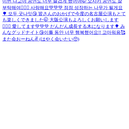
이번 나고야 공연도 너무 즐겁게 했어여🤭 오사카 공연도 잘
부탁해여🙇🏻‍♂️ 사랑해요💚💚💚 점점 성장하는 나무가 될게요
🌳 모두 굿나잇😘 皆さんのおかげで今度の名古屋公演もとて
も楽しくできました🤭 大阪公演もよろしくお願いします
🙇🏻‍♂️ 愛してます💚💚💚 だんだん成長する木になります🌳 み
んなグッドナイト😘
이틀 동안 너무 행복했어요!! 고마워용🥰
また会おーねん✌️ (はやく会いたい🥺)