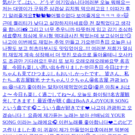
気がとて...
はい。どうぞ 여기있습니다
여러분 오늘 뭐해요ー
저는 대영이가 구워준 삼겹살 김치찜 먹으려고요！이따가 후
기 알려줄게요❣️
🐿️🐿️🐿️
어쩔수없다 보여줄게요ㅋㅋㅋ 🌞×🐱
근데 퀄리티가 낮다고 실망하지마세료😔 전 잘찍었다고 생각
을 합니다📸 그리고 너무 추우니까 따뜻하게 입고 감기 조심하
세료🤓
저 점심에 우시형 역대급사진 찍었는데 보고싶어요?😏
나고야 이번에도 재밌는 추억 만들고 가요🫶🏻🤞🏻 오늘은 나
나짱도 보고 히츠마부시도 맛있었어요..!!! 여러분 저희가 열심
히 재밌게 계속 성장해서 더 멋진 모습으로 돌아올테니 오사카
도 조금만 기다려요!! 우리 또 보자 오래오래오래봐요💚 名古
屋、今回も楽しい思い出を作りました🫶🏻🤞🏻 今日はナナ
ちゃんも見てひつまぶしもおいしかったです。 皆さん、私
たち...
名古屋観光 ナナちゃんリクちゃん🤩
名古屋 관광 let’s
go 😆+내가 좋아하는 말차(어제먹었어요😋)
좋은 아침☀️ おは
よ〜 今日も楽しく過ごしてね〜ん 오늘도 화이팅!!
名古屋観
光してきます！ 最近僕が聴く曲はBoAさんのYOUR SONG
という曲です🎧こういう曲が好きです❤️ 나고야 관광하고 오
겠습니다！ 요즘에 제가듣는 노래는 보아 선배님의 YOUR
SONG 이라는 노래에요🎧 이런노래를 좋아합니다❤️
このピア
ス作りました🦋 이 귀걸이 제가 만들었어요🦋
여러분 덕분에