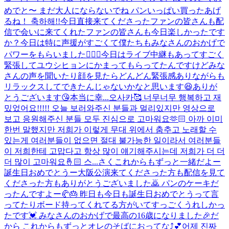
めでと〜 まだ大人にならないでね パンいっぱい買ったあげ
るね！ 축하해!!
今日直接来てくださったファンの皆さんも配
信で会いに来てくれたファンの皆さんも今日楽しかったです
か？今日は特に声援がすごくて僕たちもみなさんのおかげで
パワーをもらいました🙇🏻‍♂️今日はライブ中継もあってすごく
緊張してユウシヒョンにかまってもらってたんですけどみな
さんの声を聞いたり顔を見たらどんどん緊張感ありながらも
リラックスしてできたんじゃないかなと思います😆ありが
とうございます😘本当に幸...
오사카🥰 너무너무 행복하고 재
밌었어요!!!!! 오늘 보러와주신 분들과 멀리있지만 영상으로
보고 응원해주신 분들 모두 진심으로 고마워요🫶🏻 아까 이미
한번 말했지만 저희가 이렇게 무대 위에서 춤추고 노래할 수
있는게 여러분들이 없으면 절대 불가능한 일이라서 여러분들
이 저희한테 고맙다고 항상 많이 얘기해주시는데 저희가 더 더
더 많이 고마워요🤞🏻 스...
さくこれからもずっと一緒だよー
誕生日おめでとうー
大阪公演来てくださった方も配信を見て
くださった方もありがとうございました🙇 パンのケーキだ
ったんですよー🥐🎂 昨日も今日も誕生日おめでとうって言
ってたりボード持ってくれてる方がいてすっごくうれしかっ
たです💓 みなさんのおかげで最高の16歳になりました🎉だ
から これからもずっとオレのそばにおってな⤴︎💕
어제 진짜