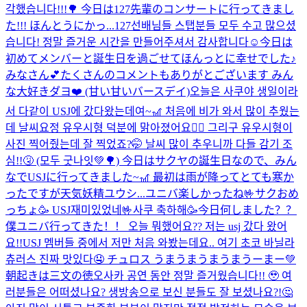
각했습니다!!!🌳 今日は127先輩のコンサートに行ってきまし
た!!! ほんとうにかっ...
127선배님들 스탭분들 모두 수고 많으셨
습니다! 정말 즐거운 시간을 만들어주셔서 감사합니다☺️
今日は
初めてメンバーと誕生日を過ごせてほんっとに幸せでした♪
みなさん💕たくさんのコメントもありがとございます みん
な大好きダヨ❤️ (甘い甘いバースデイ)
오늘은 사쿠야 생일이라
서 다같이 USJ에 갔다왔는데여~🎢 처음에 비가 와서 많이 추웠는
데 날씨요정 유우시형 덕분에 맑아졌어요🧚‍♂️ 그리구 유우시형이
사진 찍어줬는데 잘 찍었죠?🤭 날씨 많이 추우니까 다들 감기 조
심!!🤧 (모두 굿나잇💚🌳) 今日はサクヤの誕生日なので、みん
なでUSJに行ってきました~🎢 最初は雨が降ってとても寒か
ったですが天気妖精ユウシ...
ユニバ楽しかったね🤟サクおめ
っちょ🥳 USJ재미있었네🤟사쿠 축하해🥳
今日何しました？？
僕ユニバ行ってきた！！ 오늘 뭐했어요?? 저는 usj 갔다 왔어
요!!
USJ 멤버들 중에서 저만 처음 와봤는데요.. 여기 초코 바닐라
츄러스 진짜 맛있다🤤 チュロス うまうまうまうまうーまー💚
朝起きは三文の徳
오사카 공연 동안 정말 즐거웠습니다!! 🥹 여
러분들은 어떠셨나요? 생방송으로 보신 분들도 잘 보셨나요?!🤔