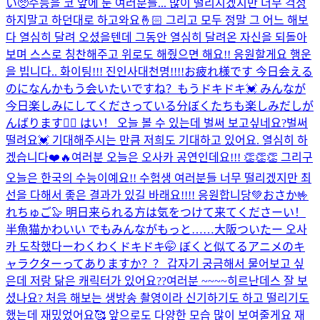
い🥺
수능을 코 앞에 둔 여러분들... 많이 떨리시겠지만 너무 걱정
하지말고 하던대로 하고와요🤞🏻 그리고 모두 정말 그 어느 해보
다 열심히 달려 오셨을텐데 그동안 열심히 달려온 자신을 되돌아
보며 스스로 칭찬해주고 위로도 해줬으면 해요!! 응원할게요 행운
을 빕니다.. 화이팅!!! 진인사대천명!!!!
お疲れ様です 今日会える
のになんかもう会いたいですね？もうドキドキ💓 みんなが
今日楽しみにしてくださっている分ぼくたちも楽しみだしが
んばります❤️‍🔥 はい！ 오늘 볼 수 있는데 벌써 보고싶네요?벌써
떨려요💓 기대해주시는 만큼 저희도 기대하고 있어요. 열심히 하
겠습니다❤️🔥
여러분 오늘은 오사카 공연인데요!!! 👏👏👏 그리구
오늘은 한국의 수능이예요!! 수험생 여러분들 너무 떨리겠지만 최
선을 다해서 좋은 결과가 있길 바래요!!!! 응원합니당💚
おさか🤟
れちゅご🦭 明日来られる方は気をつけて来てくださーい！
半魚猫かわいい でもみんながもっと……
大阪ついたー 오사
카 도착했다ー
わくわくドキドキ🤭 ぼくと似てるアニメのキ
ャラクターってありますか？？ 갑자기 궁금해서 물어보고 싶
은데 저랑 닮은 캐릭터가 있어요??
여러분 ~~~~히르난데스 잘 보
셨나요? 처음 해보는 생방송 촬영이라 신기하기도 하고 떨리기도
했는데 재밌었어요🥰 앞으로도 다양한 모습 많이 보여줄게요 재