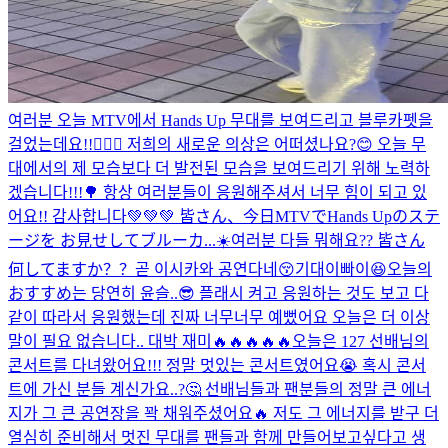
여러분 오늘 MTV에서 Hands Up 무대를 보여드리고 블루카펫을
걸었는데요!!🙋🏻‍♂️ 저희의 새로운 의상은 어떠셨나요?😊 오늘 무
대에서의 제 모습보다 더 발전된 모습을 보여드리기 위해 노력하
겠습니다!!!🌳 항상 여러분들이 응원해주셔서 너무 힘이 되고 있
어요!! 감사합니다💚💚💚 皆さん、今日MTVでHands Upのステ
ージを お見せしてブルーカ...
☀️여러분 다들 뭐해요?? 皆さん
何してますか？？
곧 이시카와 공연다네😚기대이빠이😆
오늘의
おすすめ는 당연히 윤슬..😎 플래시 켜고 응원하는 것도 보고 다
같이 따라서 응원했는데 진짜 너무너무 예뻤어요 오늘은 더 이상
말이 필요 없습니다.. 대박 재미🔥🔥🔥🔥🔥
오늘은 127 선배님의
콘서트를 다녀왔어요!!! 정말 멋있는 콘서트였어요😭 혹시 콘서
트에 가신 분들 계신가요..?🤔 선배님들과 팬분들의 정말 큰 에너
지가 그 큰 공연장을 꽉 채워주셨어요🔥 저도 그 에너지를 받구 더
열심히 준비해서 멋진 무대를 팬들과 함께 만들어보고싶다고 생