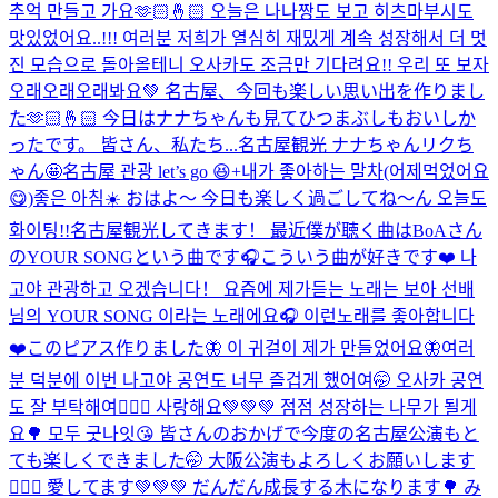
추억 만들고 가요🫶🏻🤞🏻 오늘은 나나짱도 보고 히츠마부시도
맛있었어요..!!! 여러분 저희가 열심히 재밌게 계속 성장해서 더 멋
진 모습으로 돌아올테니 오사카도 조금만 기다려요!! 우리 또 보자
오래오래오래봐요💚 名古屋、今回も楽しい思い出を作りまし
た🫶🏻🤞🏻 今日はナナちゃんも見てひつまぶしもおいしか
ったです。 皆さん、私たち...
名古屋観光 ナナちゃんリクち
ゃん🤩
名古屋 관광 let’s go 😆+내가 좋아하는 말차(어제먹었어요
😋)
좋은 아침☀️ おはよ〜 今日も楽しく過ごしてね〜ん 오늘도
화이팅!!
名古屋観光してきます！ 最近僕が聴く曲はBoAさん
のYOUR SONGという曲です🎧こういう曲が好きです❤️ 나
고야 관광하고 오겠습니다！ 요즘에 제가듣는 노래는 보아 선배
님의 YOUR SONG 이라는 노래에요🎧 이런노래를 좋아합니다
❤️
このピアス作りました🦋 이 귀걸이 제가 만들었어요🦋
여러
분 덕분에 이번 나고야 공연도 너무 즐겁게 했어여🤭 오사카 공연
도 잘 부탁해여🙇🏻‍♂️ 사랑해요💚💚💚 점점 성장하는 나무가 될게
요🌳 모두 굿나잇😘 皆さんのおかげで今度の名古屋公演もと
ても楽しくできました🤭 大阪公演もよろしくお願いします
🙇🏻‍♂️ 愛してます💚💚💚 だんだん成長する木になります🌳 み