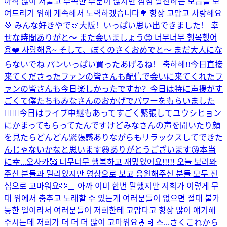
아직 많이 서툴고 부족한 부분이 많지만 점점 발전하는 모습을 보
여드리기 위해 계속해서 노력하겠습니다🌳 항상 고맙고 사랑해요
💚 みんな好きやで🫶
大阪！いっぱい思い出できました！ 幸
せな時間ありがと〜 また会いましょう😊 너무너무 행복했어
용❤️ 사랑해용~ そして、ぼくのさくおめでと〜 まだ大人にな
らないでね パンいっぱい買ったあげるね！ 축하해!!
今日直接
来てくださったファンの皆さんも配信で会いに来てくれたフ
ァンの皆さんも今日楽しかったですか？今日は特に声援がす
ごくて僕たちもみなさんのおかげでパワーをもらいました
🙇🏻‍♂️今日はライブ中継もあってすごく緊張してユウシヒョン
にかまってもらってたんですけどみなさんの声を聞いたり顔
を見たらどんどん緊張感ありながらもリラックスしてできた
んじゃないかなと思います😆ありがとうございます😘本当
に幸...
오사카🥰 너무너무 행복하고 재밌었어요!!!!! 오늘 보러와
주신 분들과 멀리있지만 영상으로 보고 응원해주신 분들 모두 진
심으로 고마워요🫶🏻 아까 이미 한번 말했지만 저희가 이렇게 무
대 위에서 춤추고 노래할 수 있는게 여러분들이 없으면 절대 불가
능한 일이라서 여러분들이 저희한테 고맙다고 항상 많이 얘기해
주시는데 저희가 더 더 더 많이 고마워요🤞🏻 스...
さくこれから