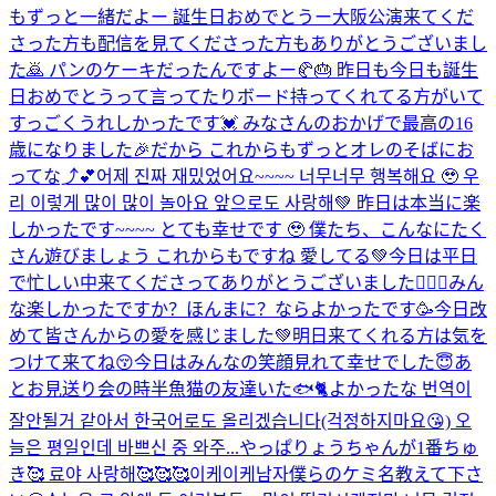
もずっと一緒だよー 誕生日おめでとうー
大阪公演来てくだ
さった方も配信を見てくださった方もありがとうございまし
た🙇 パンのケーキだったんですよー🥐🎂 昨日も今日も誕生
日おめでとうって言ってたりボード持ってくれてる方がいて
すっごくうれしかったです💓 みなさんのおかげで最高の16
歳になりました🎉だから これからもずっとオレのそばにお
ってな⤴︎💕
어제 진짜 재밌었어요~~~~ 너무너무 행복해요 🥹 우
리 이렇게 많이 많이 놀아요 앞으로도 사랑해💚 昨日は本当に楽
しかったです~~~~ とても幸せです 🥹 僕たち、こんなにたく
さん遊びましょう これからもですね 愛してる💚
今日は平日
で忙しい中来てくださってありがとうございました🙇🏻‍♂️みん
な楽しかったですか？ほんまに？ならよかったです🥳今日改
めて皆さんからの愛を感じました💚明日来てくれる方は気を
つけて来てね😚今日はみんなの笑顔見れて幸せでした😇あ
とお見送り会の時半魚猫の友達いた🐟🐈よかったな 번역이
잘안될거 같아서 한국어로도 올리겠습니다(걱정하지마요😘) 오
늘은 평일인데 바쁘신 중 와주...
やっぱりょうちゃんが1番ちゅ
き🥰 료야 사랑해🥰🥰🥰
이케이케남자
僕らのケミ名教えて下さ