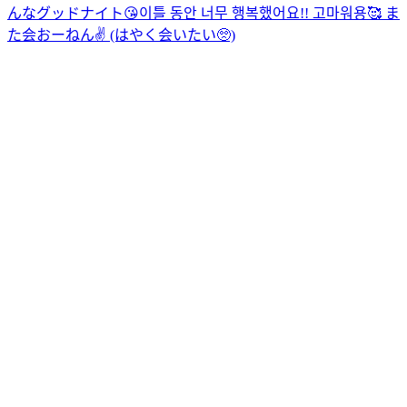
んなグッドナイト😘
이틀 동안 너무 행복했어요!! 고마워용🥰 ま
た会おーねん✌️ (はやく会いたい🥺)