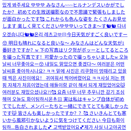
밌게 봐주세요 💚💚💚 みなさん~~~ヒルナンデスいかがでし
たか？ 初めての生放送撮影なので不思議で緊張もしました
が面白かったです🥰 これからも色んな姿を たくさんお見せ
します 楽しく見てください💚💚💚
いってきま〜す🐿🐿 다녀
오겠습니다🐿🐿
온리 레츠고🫶🏻
今日天気がすごく良いですー
😙 明日も晴れになると良いな〜 みなさんはどんな天気が1
番好きですか？w 下の写真はリク형がボッーとしてるところ
を撮った写真です！可愛かったので撮っちゃいましたw 오늘
날씨 너무좋아요ー😙 내일도 맑았으면 좋겠다〜 여러분은 어떤
날씨를 좋아하시나요? ㅋㅋ 밑에 사진은 리쿠형이 멍때리고 있을
때 찍은 사진이에요！ 귀여워서 찍어버렸어요 ㅋㅋ
사실 저는 캠
핑 자체가 처음이였는데 애들이랑 같이 해서 되게 재밌었어요😽
여러분도 재밌으셨나요??🥰 요즘 너무 너무 추우니깐 감기 조심
해여 오늘도 화이팅하시온🤞🏻 実は私はキャンプ自体が初め
てでしたが、メンバーたちと一緒にできてとても楽しかった
です😽 皆さんも楽しかったですか？？🥰 さいきんとても寒
いから風邪引かないように気をつけてください 今日も화이
팅하...
告白されました💕 고백받았어요💕
제가 사실 나고야공연