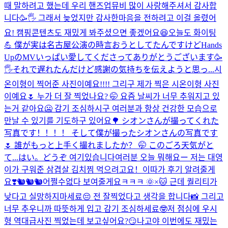
때 말하려고 했는데 우리 핸즈업뮤비 많이 사랑해주셔서 감사합
니다🥳🖐️ 그래서 늦었지만 감사한마음을 전하려고 이걸 올렸어
요! 캠핑콘텐츠도 재밌게 봐주셨으면 좋겠어요😆오늘도 화이팅
💪 僕が実は名古屋公演の時言おうとしてたんですけどHands
UpのMVいっぱい愛してくださってありがとうございます🥳
🖐️それで遅れたんだけど感謝の気持ちを伝えようと思っ...
시
온이형이 찍어준 사진이예요!!!! 그리구 제가 찍은 시온이형 사진
이예요🌷 누가 더 잘 찍었나요? 🤭 요즘 날씨가 너무 추워지고 있
는거 같아요🥶 감기 조심하시구 여러분과 항상 건강한 모습으로
만날 수 있기를 기도하구 있어요🌳 シオンさんが撮ってくれた
写真です！！！！ そして僕が撮ったシオンさんの写真です
🌷 誰がもっと上手く撮れましたか？ 🤭 このごろ天気がと
て...
はい。どうぞ 여기있습니다
여러분 오늘 뭐해요ー 저는 대영
이가 구워준 삼겹살 김치찜 먹으려고요！이따가 후기 알려줄게
요❣️
🐿️🐿️🐿️
어쩔수없다 보여줄게요ㅋㅋㅋ 🌞×🐱 근데 퀄리티가
낮다고 실망하지마세료😔 전 잘찍었다고 생각을 합니다📸 그리고
너무 추우니까 따뜻하게 입고 감기 조심하세료🤓
저 점심에 우시
형 역대급사진 찍었는데 보고싶어요?😏
나고야 이번에도 재밌는