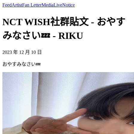
Feed
Artist
Fan Letter
Media
Live
Notice
NCT WISH社群貼文 - おやす
みなさい💤 - RIKU
2023 年 12 月 10 日
おやすみなさい💤