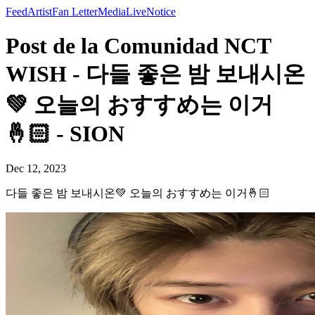
Feed
Artist
Fan Letter
Media
Live
Notice
Post de la Comunidad NCT
WISH - 다들 좋은 밤 보내시온
💚 오늘의 おすすめ는 이거
🤞🏻 - SION
Dec 12, 2023
다들 좋은 밤 보내시온💚 오늘의 おすすめ는 이거🤞🏻