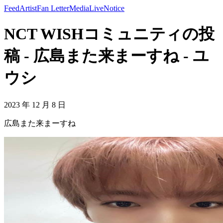
Feed
Artist
Fan Letter
Media
Live
Notice
NCT WISHコミュニティの投
稿 - 広島また来まーすね - ユ
ウシ
2023 年 12 月 8 日
広島また来まーすね