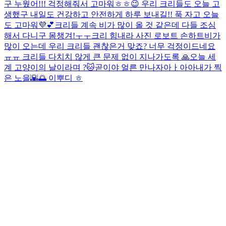
구 누웠어!!! 걱정해줘서 고마워ㅎㅎ😉 우리 크리들도 오늘 고
생했구 내일도 건강하고 안전하게 하루 보내길!! 푹 자고 오늘
도 고마워💜💕
크리들 계속 비가 많이 올 것 같은데 다들 조심
해서 다니구 몸챙겨!ㅜㅜ
크리 힘내라 사진 로보트 손하트
비가
많이 오는데 우리 크리들 괜찮은거 맞죠? 너무 걱정이드네요
ㅠㅠ 크리들 다치치 않게 큰 문제 없이 지나가도록 🙏
오늘 세
계 고양이의 날이라며 ?🐱
곧이야 얼른 만나자아ㅏ아아
내가 찍
은 노을🌇🌅 이뿌디 ㅎ