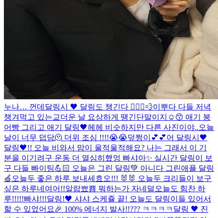
누나… 껀데
달링시 🖤 달링도 챙긴다 🏃🏻‍♀️💨
이뿌다 다들 저녁
챙겨먹고 있는교
더운 날 요상하게 땡긴단말이지☺️😙 애기 붕
어빵 그리고 애기 달링🖤
헤헤 비슷하지만 다른 사진이야..
오늘
날이 너무 덥당🫠 더위 조심 !!!!😭😭
덮쩡이💕💕
어 달링시🖤
달링🖤!! 오늘 비와서 맘이 울적울적해요? 나는 그래서 이 기
분을 이기려구 운동 더 열심히했엉 빠샤아✨ 실시간 달링이 보
구 다들 빠이팅💪🏻 오늘은 그린 달링💚 아니다 그린애플 달링
🍏
오늘두 좋은 하루 보내세효오!!! 🐰🐰 오늘두 크리들이 보구
싶은 하루네여어!!
알랍뾰뿁 뭐하는가 자네덜
오늘도 힘찬 하
루!!!!!빠샤!!!
달링!🖤 샤샤 스케쥴 끝! 오늘도 달링이들 있어서
할 수 있었어요🎉 100% 에너지 발사!!
??? ㅋㅋㅋㅋ
달링 🖤 진