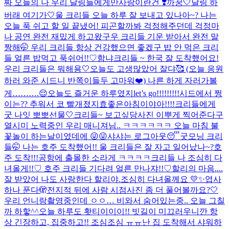
짜 오늘의 나 우리 달링들에게만
사랑이란건 ❣️
까꿍🤍
달링 하
버래 여기가🤍
울 크리들 오늘 하루 잘 보내고 있나아~? 나는
오늘 푹 쉬고 할 일 끝냈어! 피곤할까봐 걱정해주던데 걱정마
나 공연 완전 재밌게 하고왔구우 크리들 기운 받아서 완전 말
짱해🤭 우리 크리들 항상 건강했으면 좋겠구 밥 안 먹은 크리
들 얼른 밥먹고 푹쉬어!!♡
함냐
크리들 ~ 한국 잘 도착했어요!
우리 크리들은 뭐해용🤍
오늘도 고생많았어 잘댜🥰 (오늘 응원
하러 와준 시드니 반쪽이들두 고마워❤️) 나른 하게 자러가볼
게……….😌
오늘도 즐거운 하루였지
let’s go!!!!!!!!!
시드에서 쩡
이는?? 추워서 코 빨개졌지효
좋은아침이야아!!!!
크리들에게
굿 나잇 뽀뽀
선물🤍
크리들~ 보고싶당
사진 이뿌게 찍어준다구
열시미 노력중인 우리 매니져님.. ㅋㅋㅋㅋㅋㅋ 오늘 마침 불
꽃놀이 하는날이였데에 😜😜
샤샤는 로그아웃😴
굿모닝 크리
들🤭 나는 호주 도착했어!! 울 크리들은 잘 자고 일어났나~?
호
주 도착!!!
공항에 출몰한 소라게 ㅋㅋㅋㅋ
크리들 나 조심히 다
녀올게!!♡ 호주 크리들 기다려 얼른 만나쟈!!♡
할리의 마음....
잘 받았어 나도 사랑한다 할리야.
조심히 다녀올께요 💛✨
엽사
하나 푼다🫣
전지적 뒤에 사람 시점
사진 좀 더 풀어볼까요?🤍
우리 언니랑
촬영중인데 ㅇㅇ… 비와서 숨어있는중.. 오늘 그칠
까 하핳^^
오늘 하루도 홧티이이이!! 빗길이 미끄러우니깐 항
상 긴장하고, 집중하고!! 조심조심 ㅠㅠ
난 집 도착해서 샤워하