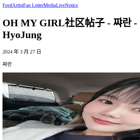
Feed
Artist
Fan Letter
Media
Live
Notice
OH MY GIRL社区帖子 - 쨔란 -
HyoJung
2024 年 3 月 27 日
쨔란