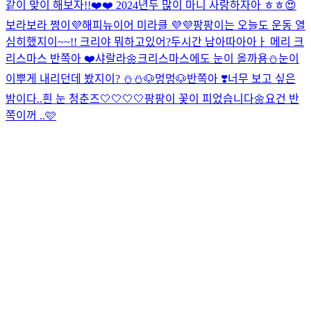
같이 맞이 해보자!!❤️❤️ 2024년두 많이 마니 사랑하자아 ㅎㅎ😍
보라보라 쩡이💜해피뉴이어 미라클 💜💜
팡팡이는 오늘도 운동 열
심히했지이~~!! 크리야 뭐하고있어?
두시간 남아따아아ㅏ 메리 크
리스마스 반쪽아 ❤️
샤랄라🌼
크리스마스에도 눈이 올까용⛄️
눈이
이뿌게 내리던데 봤지이? ⛄️⛄️
🐶멍멍🐶
반쪽아 ❣️너무 보고 싶은
밤이다..
흰 눈 청춘즈🤍🤍🤍🤍
팡팡이 꽃이 피었습니다🌼
요건 반
쪽이꺼 ..🩷