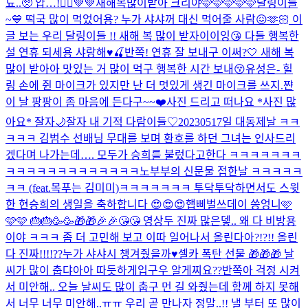
됴..🥺 얍…!🧚‍♀️💚💚
새해복많이받아 크리야🩷🩷🩷🩷🩷
달링이들
~💙 떡국 많이 먹었어용? 누가 샤샤꺼 대신 먹어줄 사람😖🫶🏻 이
글 보는 우리 달링이들 !! 새해 복 많이 받자이이잉😘 다들 행복한
설 연휴 되세용 샤랑해♥️🍒
반쪽! 연휴 잘 보내구 이써?🤍 새해 복
많이 받아아 맛있는 거 많이 먹구 행복한 시간 보내😚
유성은- 힐
링 손에 쥔 마이크가 있지만 난 더 멋있게 생긴 마이크를 쓰지.
쨘
이 날 팡팡이 좀 마음에 든다구~~❤️
사진 드리고 떠나요 *사진 많
아요* 잘자🌙
잘자 내 기적 다람이들♡
20230517일 대동제날 ㅋㅋ
ㅋㅋㅋ 김범수 선배님 무대를 보며 환호를 하던 그녀는 인사드리
겠다며 나가는데…. 모두가 승희를 불렀다고한다 ㅋㅋㅋㅋㅋㅋㅋ
ㅋㅋㅋㅋㅋㅋㅋㅋㅋㅋㅋㅋㅋ
노부부의 신문물 접한날 ㅋㅋㅋㅋㅋ
ㅋㅋ (feat.목푸는 김미미)
ㅋㅋㅋㅋㅋㅋㅋ 투닥투닥하면서도 스윗
한 현승희의 생일을 축하합니다 😍😍😍
햅삐벌쓰데이 씅엉니🩷
🩷🩷 🎂🎂🥳🥳🎁🎁🎉🎉😘😘 영상두 진짜 많은뎋.. 왜 다 비방용
이야 ㅋㅋㅋ 좀 더 고민해 보고 이따 일어나서 올린다아?!?!! 올린
다 진짜!!!!??
누가 샤샤시 챙겨줬을까♥️
셀카 폭탄 선물 🎁🎁🎁 날
씨가 많이 춥댜아아 따듯하게입구우 알게찌요??
반쪽아 걱정 시켜
서 미안해.. 오늘 날씨도 많이 춥구 먼 길 와줬는데 함께 하지 못해
서 너무 너무 미안해..ㅠㅠ 우리 곧 만나자 정말..!! 낼 부터 또 많이