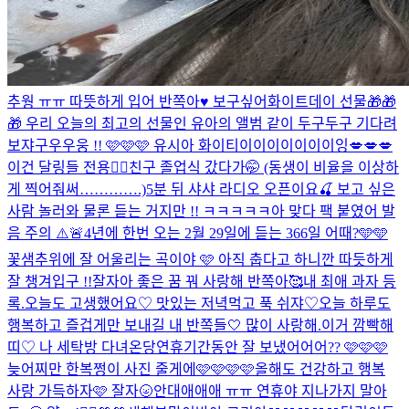
추웡 ㅠㅠ 따뜻하게 입어 반쪽아♥️ 보구싶어
화이트데이 선물🎁🎁
🎁 우리 오늘의 최고의 선물인 유아의 앨범 같이 두구두구 기다려
보쟈구우우웅 !! 🩷🩷🩷 유시아 화이티이이이이이이이잉
💋💋💋
이건 달링들 전용❤️‍🔥
친구 졸업식 갔다가🤭 (동생이 비율을 이상하
게 찍어줘써………….)
5분 뒤 샤샤 라디오 오픈이요🍒 보고 싶은
사람 놀러와 물론 듣는 거지만 !! ㅋㅋㅋㅋㅋ아 맞다 팩 붙였어 발
음 주의 ⚠️🚨
4년에 한번 오는 2월 29일에 듣는 366일 어때?🩵🩵
꽃샘추위에 잘 어울리는 곡이야 🩷 아직 춥다고 하니깐 따듯하게
잘 챙겨입구 !!
잘자아 좋은 꿈 꿔 사랑해 반쪽아🥰
내 최애 과자 등
록.
오늘도 고생했어요♡ 맛있는 저녁먹고 푹 쉬쟈♡
오늘 하루도
행복하고 즐겁게만 보내길 내 반쪽들🤍 많이 사랑해.
이거 깜빡해
띠♡ 나 세탁방 다녀온당
연휴기간동안 잘 보냈어어어?? 🩷🩷🩷
늦어찌만 한복쩡이 사진 줄게에🩷🩷🩷🩷
올해도 건강하고 행복
사랑 가득하자🩷 잘자🌝
안대애애애 ㅠㅠ 연휴야 지나가지 말아