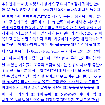
추워진대 ㅠㅠ 옷 따뜻하게 챙겨 입구 다니구!! 감기 걸리면 안대
애 😭 늘 미안하구 고맙구 사랑해 반쪽아..❤️
나중에 다 만들어지
면 보여주께..ㅋㅋㅋㅋ💕🙈
오늘 저녁두 든든히 챙겨묵어어어 😍
그리구 감기조심 !!
반쪽아 자니..?🩵
반쪽아아💕 새해 첫 시작을 이
렇게 행복하게 해줘서 너무 고마워 !! 반쪽이가 준 사랑 항상 감사
하게 생각하고 올 한해두 열심히 하는 아린이가 될게🥰 2024년 행
복하고 웃는 날만 가득하자 우리.. 사랑해애 소중한 내 반쪽들아
오
늘 하루는 어때?☺️
해피뉴이어 미라클❤️❤️❤️
해피뉴이어 올해 복
다 받고 행복하자🩷
Happy New Year⭐️💛 새해 복 많이 많이 받아
크리야☀️ 새해가 밝았어 크리야!! 작년 한 해 우리 크리들이랑 만
날 수 있는 기회들이 조금씩 조금씩 생기는 것 같아서 너무 좋았어
ㅎㅎ 크리들덕분에 작은 일 하나하나에 더 감사함을 느끼고 행복
할 수 있었던 시간이었던 것 같아..! 너무 고마워 크리들…💛🤍 벌
써 2024년이라니!!!!!ㅎㅎ 올 한...
고마웠어 2023 달링 ㅎ 그리고
함께해줘서 고마워 2024 달링❤️ 사랑해!!!!!❤️❤️❤️❤️❤️❤️❤️ 내
에너지 다 가져가!!!!!! 해피 뉴이어!!!!🩷😖😖😖
아아아아아악!!!!
새해 복 많이 받아 반쪽아❤️ 건강하고 행복하게 또 새로운 한 해