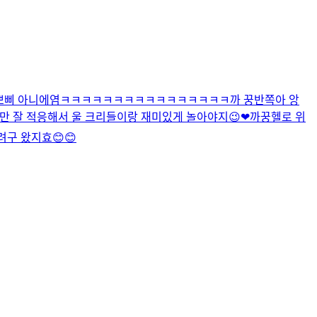
뽀삐 아니에염
ㅋㅋㅋㅋㅋㅋㅋㅋㅋㅋㅋㅋㅋㅋㅋㅋ
까 꿍
반쪽아 앙
만 잘 적응해서 울 크리들이랑 재미있게 놀아야지😉❤
까꿍
헬로 위
구 왔지효😊😊