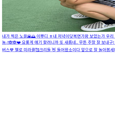
내가 찍은 노을🌇🌅 이뿌디 ㅎ
내 저녁이닷
복면가왕 보았는가 우리 
뇽-!🙈🙈❤️ 요롷게 얘기 할려니까 또 새롭네.. 무튼 주말 잘 보내구!
버스💙 헬로 미라클🥰
크리들 👋 들어왔소이다 앞으로 잘 놀아봅세