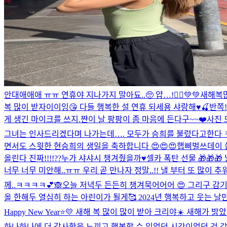
안대애애애 ㅠㅠ 연휴야 지나가지 말아됴..🥺 얍…!🧚‍♀️💚💚
새해복많
복 많이 받자이이잉😘 다들 행복한 설 연휴 되세용 샤랑해♥️🍒
반쪽!
게 생긴 마이크를 쓰지.
쨘
이 날 팡팡이 좀 마음에 든다구~~❤️
사진 
그녀는 인사드리겠다며 나가는데…. 모두가 승희를 불렀다고한
면서도 스윗한 현승희의 생일을 축하합니다 😍😍😍
햅삐벌쓰데이 씅엉
올린다 진짜!!!!??
누가 샤샤시 챙겨줬을까♥️
셀카 폭탄 선물 🎁🎁
너무 너무 미안해..ㅠㅠ 우리 곧 만나자 정말..!! 낼 부터 또 많이 
께..ㅋㅋㅋㅋ💕🙈
오늘 저녁두 든든히 챙겨묵어어어 😍 그리구 감기조
올 한해두 열심히 하는 아린이가 될게🥰 2024년 행복하고 웃는 날
Happy New Year⭐️💛 새해 복 많이 많이 받아 크리야☀️ 
하나하나에 더 감사함을 느끼고 행복할 수 있었던 시간이었던 것 같아..!