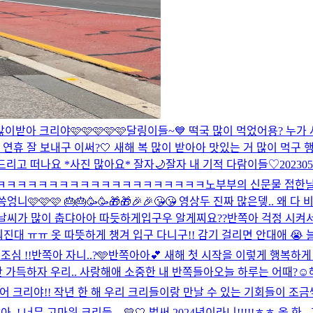
이받아 크리야🩷🩷🩷🩷🩷
달링이들~💙 떡국 많이 먹었어용? 누가 샤
 연휴 잘 보내구 이써?🤍 새해 복 많이 받아아 맛있는 거 많이 먹구 
드리고 떠나요 *사진 많아요* 잘자🌙
잘자 내 기적 다람이들♡
2023
다 ㅋㅋㅋㅋㅋㅋㅋㅋㅋㅋㅋㅋㅋㅋㅋㅋㅋㅋㅋㅋ
노부부의 신문물 접한날 
니🩷🩷🩷 🎂🎂🥳🥳🎁🎁🎉🎉😘😘 영상두 진짜 많은뎋.. 왜
🎁 날씨가 많이 춥댜아아 따듯하게입구우 알게찌요??
반쪽아 걱정 시켜서
추워진대 ㅠㅠ 옷 따뜻하게 챙겨 입구 다니구!! 감기 걸리면 안대애 😭 
심 !!
반쪽아 자니..?🩵
반쪽아아💕 새해 첫 시작을 이렇게 행복하게
만 가득하자 우리.. 사랑해애 소중한 내 반쪽들아
오늘 하루는 어때?☺️
새해가 밝았어 크리야!! 작년 한 해 우리 크리들이랑 만날 수 있는 기회들
 너무 고마워 크리들…💛🤍 벌써 2024년이라니!!!!!ㅎㅎ 올 한...