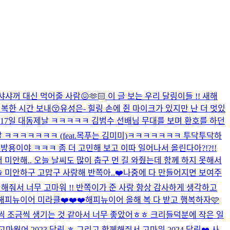
샤꺼 대신 먹어줄 사람😖🫶🏻 이 글 보는 우리 달링이들 !! 새해
행복한 시간 보내😚
유성은- 힐링 손에 쥔 마이크가 있지만 난 더 멋있
0517일 대동제날 ㅋㅋㅋㅋㅋ 김범수 선배님 무대를 보며 환호를 하던
ㅋㅋㅋㅋㅋㅋㅋ (feat.목푸는 김미미)
ㅋㅋㅋㅋㅋㅋㅋ 투닥투닥하
 다 비방용이야 ㅋㅋㅋ 좀 더 고민해 보고 이따 일어나서 올린다아?!?!!
 미안해.. 오늘 날씨도 많이 춥구 먼 길 와줬는데 함께 하지 못해서
늘 미안하구 고맙구 사랑해 반쪽아..❤️
나중에 다 만들어지면 보여주
 해줘서 너무 고마워 !! 반쪽이가 준 사랑 항상 감사하게 생각하고
해피뉴이어 미라클❤️❤️❤️
해피뉴이어 올해 복 다 받고 행복하자🩷
이 조금씩 조금씩 생기는 것 같아서 너무 좋았어ㅎㅎ 크리들덕분에 작은 일
고마웠어 2023 달링 ㅎ 그리고 함께해줘서 고마워 2024 달링❤️ 사