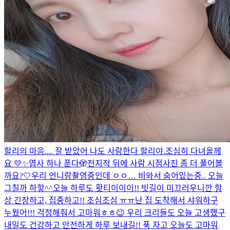
할리의 마음.... 잘 받았어 나도 사랑한다 할리야.
조심히 다녀올께
요 💛✨
엽사 하나 푼다🫣
전지적 뒤에 사람 시점
사진 좀 더 풀어볼
까요?🤍
우리 언니랑
촬영중인데 ㅇㅇ… 비와서 숨어있는중.. 오늘
그칠까 하핳^^
오늘 하루도 홧티이이이!! 빗길이 미끄러우니깐 항
상 긴장하고, 집중하고!! 조심조심 ㅠㅠ
난 집 도착해서 샤워하구
누웠어!!! 걱정해줘서 고마워ㅎㅎ😉 우리 크리들도 오늘 고생했구
내일도 건강하고 안전하게 하루 보내길!! 푹 자고 오늘도 고마워