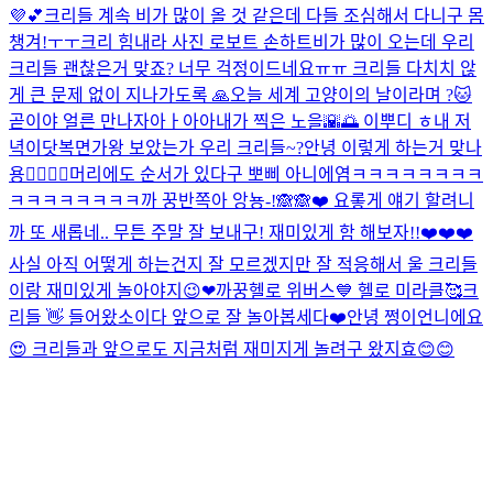
💜💕
크리들 계속 비가 많이 올 것 같은데 다들 조심해서 다니구 몸
챙겨!ㅜㅜ
크리 힘내라 사진 로보트 손하트
비가 많이 오는데 우리
크리들 괜찮은거 맞죠? 너무 걱정이드네요ㅠㅠ 크리들 다치치 않
게 큰 문제 없이 지나가도록 🙏
오늘 세계 고양이의 날이라며 ?🐱
곧이야 얼른 만나자아ㅏ아아
내가 찍은 노을🌇🌅 이뿌디 ㅎ
내 저
녁이닷
복면가왕 보았는가 우리 크리들~?
안녕 이렇게 하는거 맞나
용👉🏻👈🏻
머리에도 순서가 있다구 뽀삐 아니에염
ㅋㅋㅋㅋㅋㅋㅋㅋ
ㅋㅋㅋㅋㅋㅋㅋㅋ
까 꿍
반쪽아 앙뇽-!🙈🙈❤️ 요롷게 얘기 할려니
까 또 새롭네.. 무튼 주말 잘 보내구! 재미있게 함 해보자!!❤️❤️❤️
사실 아직 어떻게 하는건지 잘 모르겠지만 잘 적응해서 울 크리들
이랑 재미있게 놀아야지😉❤
까꿍
헬로 위버스💙 헬로 미라클🥰
크
리들 👋 들어왔소이다 앞으로 잘 놀아봅세다❤️
안녕 쩡이언니에요
😍 크리들과 앞으로도 지금처럼 재미지게 놀려구 왔지효😊😊