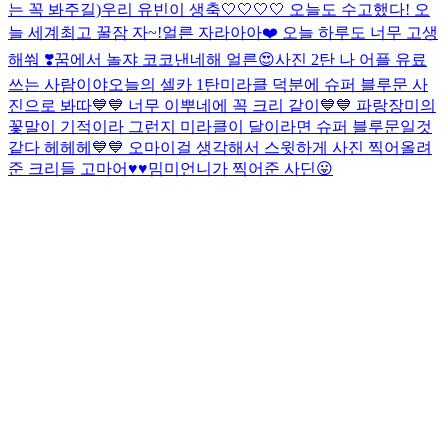
는 꼭 봐주길)
우리 유빈이 생축🤍🤍🤍🤍 오늘도 수고했다! 오
늘 세계최고 꿀잠 자~!
얼른 자라아아❤️ 오늘 하루도 너무 고생
해쒀 ❣️꿈에서 놀쟈 코코낸네해 얼른😍
사진 2탄 나 어플 유료
쓰는 사람이야
오늘의 셀카 1탄
미라클 덕분에 슈퍼 블루문 사
진으로 봐따💙💙 너무 이뿌네에 꼭 크리 같이💙💙 파랑장미의
꽃말이 기적이라 그런지 미라클이 달이라면 슈퍼 블루문일것
같다 헤헤헤💙💙 오마이걸 생각해서 스윗하게 사진 찍어올려
준 크리들 고마어♥♥
밈미언니가 찍어준 사딘😛