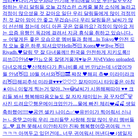
크리♥♥
나이거보구와따 신기해 우리애들 미모 무슨일💜💜
사
랑하는 우리 달링들 오늘 갑작스런 스케줄 불참 소식에 놀라고
걱정이 많으셨을 것 같아요 일단 우리 달링들에게 많이 걱정끼
친 것 같아 맘이 안 좋고 무겁습니다 우리 달링들은 날씨가 많
이 선선해 졌는데 어디 아픈 곳은 없을까요? 걱정이 많아요 저
는 요즘 유행인 독감에 걸려서 지금 휴식을 취하고 있습니다..
ㅠ 어떻게든 좋은 모습으로 멤버들과 함께...
In Tokyo🖤
안전 도
착 오늘 좋은 하루 되셔요🩷
Hello👋🏻 Korea🖤🪽
Bye 👋🏻
Riyadh.🖤
달링 💛 잘 다녀올께!! 한국을 안전하게 지키도록!!
피쓰✌🏻
안녕❤️
안뇨오옹 잘댕겨올게♥
늦은 저녁
Video uploaded.
다녀오께요🖤
산책하다가 흰나비를 세 번 만났는데 너였어?
9
월 안녕👋🏻 10월 어서와👋🏻🔜 쨔장 🖤
해피 츄❤️ 미라미라크
리👋🏻
해피추석 미라클♥♥♥
🤍🤍🤍 잘자
미미시 타임
좋은 아침
☀️
아니 이렇게 찍는거 맞아..?👀😳
날씨가 시원해쪄따아 ♥♥ 크
리들 봐서 행복해따욤
오늘도 잘 자자 재미있는 꿈 꾸자😴🐻
사진 드려요🤍
행운메이크업인가....
물에 빠진 체리❤️🍒🍒 생일
축하했어!!!!❤️
공연 셀카 나이스✅❤️
유빈이가 찍어줘서 신나
는ㄴ중💚
고마워 우리 크리들💚 사랑해 정말 많이 우리 멤버들
도..💙 표현 못해서 미안하지만 진짜 행복했어😚
귀여워 ㅋㅋ
ㅋㅋㅋ 아껴두고 있던건데.. 너무 귀여워서 꺼낸다❤️ (생일자