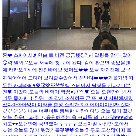
짠❤️ 스파이시🌶️ 연습 풀 버전 궁금했징? 난 달링들 맘 다 알아
😏
꺅 낼봐🤍
오늘 서울에 첫 눈이 왔다. 같이 봤으면 좋았을텐
데.
카카오 TV 에 찐친바이브 떴어요❤️❤️ 오늘 자기전에 보구
자여어어어 드디어 보여줄수있어서 신난댜❤️❤️❤️
가을기념 따
듯한 카페라떼♥
🤎🐻🤎🐻🤎🤎
백 스테이지 달링들 만나기 1분
전🖤 이었다.
오늘의 비행기 짝꿍♥
반쪽 🖤 오늘 오랜만에 봐서
너무 좋아써 !! 추우니까 감기 조심하구 곧 또 보쟈 사랑해
재밌
었댜아아아앙아 미라클 함성 소리가 지이이이이이인짜 컸다
♡♡♡♡♡ 나는 너무너무 행복한 사람이다♡ 오늘 일기 끝♡
오늘 추운데 와주고, 응원해주는 울 크리들 넘 고마워♥♥♥넘넘
최고♥♥
오랜만에 공연했다ㅠㅠㅠㅠ
오
스마일 사진만 모아서
☺️😆 오늘도 많이 웃었기를🩷🩷🩷
오늘 하루도 고생많아떠 울