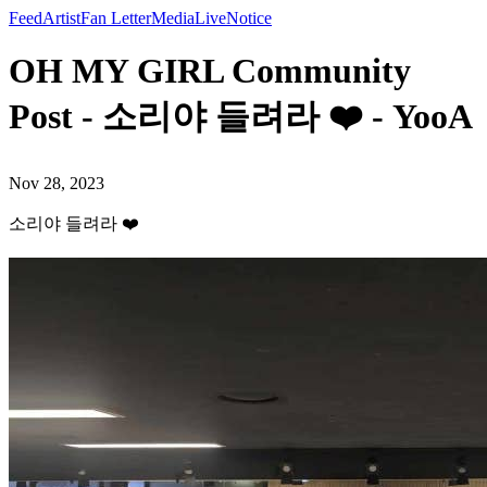
Feed
Artist
Fan Letter
Media
Live
Notice
OH MY GIRL Community
Post - 소리야 들려라 ❤️ - YooA
Nov 28, 2023
소리야 들려라 ❤️