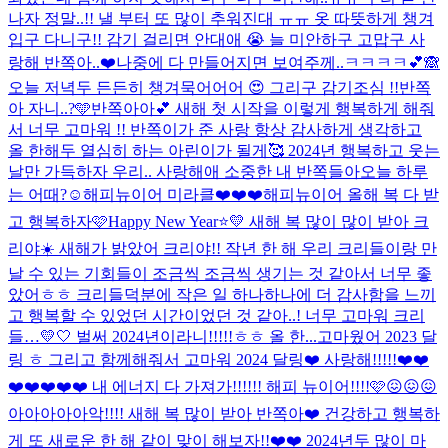
나자 정말..!! 낼 부터 또 많이 추워진대 ㅠㅠ 옷 따뜻하게 챙겨
입구 다니구!! 감기 걸리면 안대애 😭 늘 미안하구 고맙구 사
랑해 반쪽아..❤️
나중에 다 만들어지면 보여주께..ㅋㅋㅋㅋ💕🙈
오늘 저녁두 든든히 챙겨묵어어어 😍 그리구 감기조심 !!
반쪽
아 자니..?🩵
반쪽아아💕 새해 첫 시작을 이렇게 행복하게 해줘
서 너무 고마워 !! 반쪽이가 준 사랑 항상 감사하게 생각하고
올 한해두 열심히 하는 아린이가 될게🥰 2024년 행복하고 웃는
날만 가득하자 우리.. 사랑해애 소중한 내 반쪽들아
오늘 하루
는 어때?☺️
해피뉴이어 미라클❤️❤️❤️
해피뉴이어 올해 복 다 받
고 행복하자🩷
Happy New Year⭐️💛 새해 복 많이 많이 받아 크
리야☀️ 새해가 밝았어 크리야!! 작년 한 해 우리 크리들이랑 만
날 수 있는 기회들이 조금씩 조금씩 생기는 것 같아서 너무 좋
았어ㅎㅎ 크리들덕분에 작은 일 하나하나에 더 감사함을 느끼
고 행복할 수 있었던 시간이었던 것 같아..! 너무 고마워 크리
들…💛🤍 벌써 2024년이라니!!!!!ㅎㅎ 올 한...
고마웠어 2023 달
링 ㅎ 그리고 함께해줘서 고마워 2024 달링❤️ 사랑해!!!!!❤️❤️
❤️❤️❤️❤️❤️ 내 에너지 다 가져가!!!!!! 해피 뉴이어!!!!🩷😖😖😖
아아아아아악!!!! 새해 복 많이 받아 반쪽아❤️ 건강하고 행복하
게 또 새로운 한 해 같이 맞이 해보자!!❤️❤️ 2024년두 많이 마