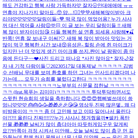
해도 건강하고 행복 사랑 가득하자🩷 잘자🌝
안대애애애 ㅠㅠ
연휴야 지나가지 말아됴..🥺 얍…!🧚‍♀️💚💚
새해복많이받아 크
리야🩷🩷🩷🩷🩷
달링이들~💙 떡국 많이 먹었어용? 누가 샤샤
꺼 대신 먹어줄 사람😖🫶🏻 이 글 보는 우리 달링이들 !! 새해
복 많이 받자이이잉😘 다들 행복한 설 연휴 되세용 샤랑해♥️🍒
반쪽! 연휴 잘 보내구 이써?🤍 새해 복 많이 받아아 맛있는 거
많이 먹구 행복한 시간 보내😚
유성은- 힐링 손에 쥔 마이크가
있지만 난 더 멋있게 생긴 마이크를 쓰지.
쨘
이 날 팡팡이 좀 마
음에 든다구~~❤️
사진 드리고 떠나요 *사진 많아요* 잘자🌙
잘
자 내 기적 다람이들♡
20230517일 대동제날 ㅋㅋㅋㅋㅋ 김범
수 선배님 무대를 보며 환호를 하던 그녀는 인사드리겠다며 나
가는데…. 모두가 승희를 불렀다고한다 ㅋㅋㅋㅋㅋㅋㅋㅋㅋ
ㅋㅋㅋㅋㅋㅋㅋㅋㅋㅋㅋ
노부부의 신문물 접한날 ㅋㅋㅋㅋㅋ
ㅋㅋ (feat.목푸는 김미미)
ㅋㅋㅋㅋㅋㅋㅋ 투닥투닥하면서도
스윗한 현승희의 생일을 축하합니다 😍😍😍
햅삐벌쓰데이 씅
엉니🩷🩷🩷 🎂🎂🥳🥳🎁🎁🎉🎉😘😘 영상두 진짜 많은뎋.. 왜 다
비방용이야 ㅋㅋㅋ 좀 더 고민해 보고 이따 일어나서 올린다
아?!?!! 올린다 진짜!!!!??
누가 샤샤시 챙겨줬을까♥️
셀카 폭탄
선물 🎁🎁🎁 날씨가 많이 춥댜아아 따듯하게입구우 알게찌
요??
반쪽아 걱정 시켜서 미안해.. 오늘 날씨도 많이 춥구 먼 길
와줬는데 함께 하지 못해서 너무 너무 미안해..ㅠㅠ 우리 곧 만