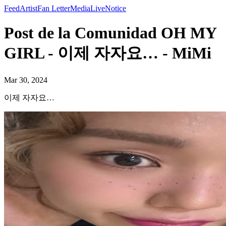
Feed
Artist
Fan Letter
Media
Live
Notice
Post de la Comunidad OH MY
GIRL - 이제 자자요… - MiMi
Mar 30, 2024
이제 자자요…