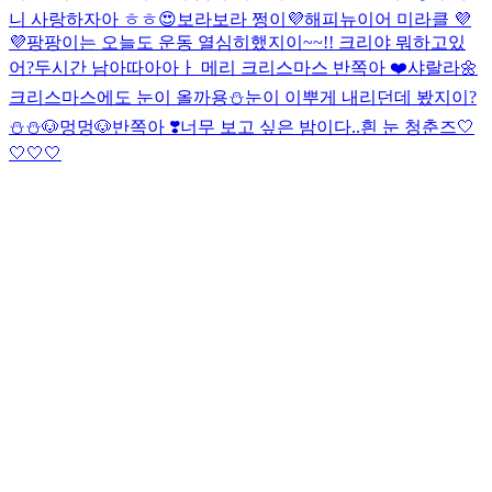
니 사랑하자아 ㅎㅎ😍
보라보라 쩡이💜해피뉴이어 미라클 💜
💜
팡팡이는 오늘도 운동 열심히했지이~~!! 크리야 뭐하고있
어?
두시간 남아따아아ㅏ 메리 크리스마스 반쪽아 ❤️
샤랄라🌼
크리스마스에도 눈이 올까용⛄️
눈이 이뿌게 내리던데 봤지이?
⛄️⛄️
🐶멍멍🐶
반쪽아 ❣️너무 보고 싶은 밤이다..
흰 눈 청춘즈🤍
🤍🤍🤍