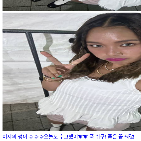
어제의 쩡이 🩷🩷🩷
오늘도 수고했어💗💗 푹 쉬구! 좋은 꿈 꿔🥰