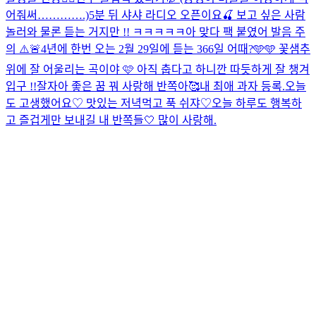
어줘써………….)
5분 뒤 샤샤 라디오 오픈이요🍒 보고 싶은 사람
놀러와 물론 듣는 거지만 !! ㅋㅋㅋㅋㅋ아 맞다 팩 붙였어 발음 주
의 ⚠️🚨
4년에 한번 오는 2월 29일에 듣는 366일 어때?🩵🩵 꽃샘추
위에 잘 어울리는 곡이야 🩷 아직 춥다고 하니깐 따듯하게 잘 챙겨
입구 !!
잘자아 좋은 꿈 꿔 사랑해 반쪽아🥰
내 최애 과자 등록.
오늘
도 고생했어요♡ 맛있는 저녁먹고 푹 쉬쟈♡
오늘 하루도 행복하
고 즐겁게만 보내길 내 반쪽들🤍 많이 사랑해.