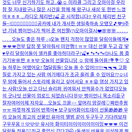
것도 너무 신기하기도 하고..😭☺️ 미라클 그리고 오마이걸 우리
참 잘 지내왔구나 많은 시간을 함께 해 왔구나 새삼 또 한번 느꼈
어ㅎㅎㅎ ...
라디오 체리반2🍒 곧 시작합니다!! 우리 체리반 친구
들~!🙋🏻‍♀️🙋🏻‍♀️🙋🏻‍♀️
공카에 내가 개사한 생일축하송 오땠오🎵💙
9주
년 기념 쩡이언니가 찍어 준 여친짤(?)
오마이걸시❤️
🌸🌸🌸 . . . . .
. . . . 오늘도 좋은 하루 :-)
오늘 왠지 걱정이 많았을 달링이들에게♥️
💋💋💋
전부 답장 못 달아줘서 미안행!! ㅠㅠ 대신 선물 두고 감 🐻
♥️
우리 달링이들이 셀카를 좋아하더라구?🍒♥️ 🐾🐾🐾😽
나도 봄 즐
기기🌸🌸
짠 ㅎㅎ🩵 오늘의 선물입니당 ☺️ 맘에 들어욤?💐
💐🤍 오
늘 하루는 어땠어요? 🥰
달링들! 오늘 쏠 수 있어!!!!!!🔫🔫🔫 고화
질로 가지고 있는 사람 여기에다가 조금 올려 줄 수 있어요??☺️너
무 맘에 들어서 스토리에 올리고 싶어서요 ㅎㅎ😝 영상 가지고 있
는 사람!
오늘 신고 다닌 슬리퍼 귀여워서 안찍을수가 없었댜
오늘
의 굿나잇 선물이 업로드 되었습니다🐰🩷 쩡이언니 목소리듣구
잘자여어
이제 자자요…
오늘도 끄읕>< 앞머리 양갈레♡
쨔란
추웡
ㅠㅠ 따뜻하게 입어 반쪽아♥️ 보구싶어
화이트데이 선물🎁🎁🎁 우
리 오늘의 최고의 선물인 유아의 앨범 같이 두구두구 기다려보쟈
구우우웅 !! 🩷🩷🩷 유시아 화이티이이이이이이이잉
💋💋💋 이건
달링들 전용❤️‍🔥
친구 졸업식 갔다가🤭 (동생이 비율을 이상하게 찍