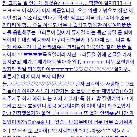
참 그쪽들 말 안듣게 생겼쥬?
ㅋㅋㅋㅋㅋ… 딱충아 잘자🤦🏻‍♀️
ㅋㅋ
ㅋㅋㅋㅋ 야식
제가 이제 퇴근입니다! 오늘 막팬 기념으로 잠깐 체
리반 5?🍒 목소리로 만나실 학생? 참고로 지금 퇴근중이라 조금
기다려야 함….
오늘 하루도 너무나 즐겁고 행복한 하루여따💙💙
나를 응원해주는 크리들이 있어서 뮤지컬 하는 동안 정말 큰 힘이
되어떠 !! 내일 막공까지 마무리 잘해볼게 !! 무대에 있는 나를 빛
나게 해주는건 나를 바라봐쥬는 크리들의 마음인것 같아 💙💙 잘
자아아 !!! 💙💙💙💙
목요일이라 지친 크리들을 위해 선물을 가져
왔지🎁🎀 메가콘 메가파워 받아라 얍💪
ㅠㅠㅠㅠㅠ 너무 오랜만이
었지만 정말 행복했다아ㅠㅠㅠㅠㅠ♡♡♡♡♡♡♡♡ 잘자구,,,
빠른시일내에 다시 보쟈 다람이
들...♡♡♡♡♡♡♡♡♡♡♡♡♡ 잘자 크리야♡ 사랑해♡♡
크
리들이랑 이야기하느라 시간가는 줄 몰랐네 ㅎㅎ 재밌었당!! 얘기
자주자주 하자 헤헤 나는 이제 가볼게! 푹 쉬고 밥 잘챙겨먹고!! 아
그리고 오늘 효정언니 첫공 응원많이해줘 이미 많이 해주고있지
만.!! 긴장했을거야 울언닠ㅋㅋㅋㅋㅋㅋ 또 올게 안녕❤️💕
나만 과
몰입이야?
In Dubai☀️ 다녀왔습니다😊
두바이 너무 너무 즐거워쎠
어ㅓ🤍 우리 또 보자아!!꼭! 사랑해 반쪽이들아🥹🤍🤍 앙뇽ㅎㅎ