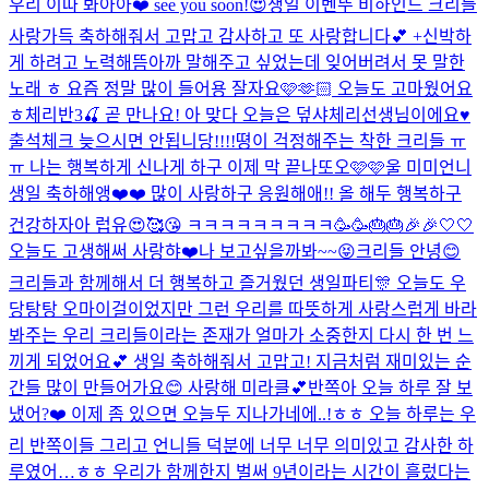
우리 이따 봐아아❤️ see you soon!😍
생일 이벤뚜 비하인드 크리들
사랑가득 축하해줘서 고맙고 감사하고 또 사랑합니다💕 +신박하
게 하려고 노력해뜸
아까 말해주고 싶었는데 잊어버려서 못 말한
노래 ㅎ 요즘 정말 많이 들어용 잘자요🩷🫶🏻 오늘도 고마웠어요
ㅎ
체리반3🍒 곧 만나요! 아 맞다 오늘은 덮샤체리선생님이에요♥️
출석체크 늦으시면 안됩니당!!!!
뗭이 걱정해주는 착한 크리들 ㅠ
ㅠ 나는 행복하게 신나게 하구 이제 막 끝나또오🩷🩷
울 미미언니
생일 축하해앵❤️❤️ 많이 사랑하구 응원해애!! 올 해두 행복하구
건강하자아 럽유😍🥰😘 ㅋㅋㅋㅋㅋㅋㅋㅋㅋ🥳🥳🎂🎂🎉🎉🤍🤍
오늘도 고생해써 사랑햐❤️
나 보고싶을까봐~~😝
크리들 안녕😊
크리들과 함께해서 더 행복하고 즐거웠던 생일파티🎊 오늘도 우
당탕탕 오마이걸이었지만 그런 우리를 따뜻하게 사랑스럽게 바라
봐주는 우리 크리들이라는 존재가 얼마가 소중한지 다시 한 번 느
끼게 되었어요💕 생일 축하해줘서 고맙고! 지금처럼 재미있는 순
간들 많이 만들어가요😊 사랑해 미라클💕
반쪽아 오늘 하루 잘 보
냈어?❤️ 이제 좀 있으면 오늘두 지나가네에..!ㅎㅎ 오늘 하루는 우
리 반쪽이들 그리고 언니들 덕분에 너무 너무 의미있고 감사한 하
루였어…ㅎㅎ 우리가 함께한지 벌써 9년이라는 시간이 흘렀다는