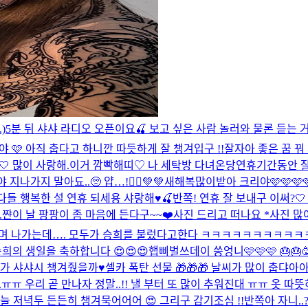
)
5분 뒤 샤샤 라디오 오픈이요🍒 보고 싶은 사람 놀러와 물론 듣는 거
이야 🩷 아직 춥다고 하니깐 따듯하게 잘 챙겨입구 !!
잘자아 좋은 꿈 꿔
 많이 사랑해.
이거 깜빡해띠♡ 나 세탁방 다녀온당
연휴기간동안 잘 
나가지 말아됴..🥺 얍…!🧚‍♀️💚💚
새해복많이받아 크리야🩷🩷🩷
 다들 행복한 설 연휴 되세용 샤랑해♥️🍒
반쪽! 연휴 잘 보내구 이써?
.
쨘
이 날 팡팡이 좀 마음에 든다구~~❤️
사진 드리고 떠나요 *사진 많
겠다며 나가는데…. 모두가 승희를 불렀다고한다 ㅋㅋㅋㅋㅋㅋㅋㅋ
의 생일을 축하합니다 😍😍😍
햅삐벌쓰데이 씅엉니🩷🩷🩷 🎂🎂
가 샤샤시 챙겨줬을까♥️
셀카 폭탄 선물 🎁🎁🎁 날씨가 많이 춥댜
ㅠㅠ 우리 곧 만나자 정말..!! 낼 부터 또 많이 추워진대 ㅠㅠ 옷 따
늘 저녁두 든든히 챙겨묵어어어 😍 그리구 감기조심 !!
반쪽아 자니..?