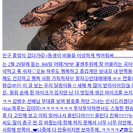
친구 졸업식 갔다가🤭 (동생이 비율을 이상하게 찍어줘써………….
는 2월 29일에 듣는 366일 어때?🩵🩵 꽃샘추위에 잘 어울리는 곡
녁먹고 푹 쉬쟈♡
오늘 하루도 행복하고 즐겁게만 보내길 내 반쪽들
해도 건강하고 행복 사랑 가득하자🩷 잘자🌝
안대애애애 ㅠㅠ 연휴야 지
람😖🫶🏻 이 글 보는 우리 달링이들 !! 새해 복 많이 받자이이잉😘
은- 힐링 손에 쥔 마이크가 있지만 난 더 멋있게 생긴 마이크를 쓰지
ㅋㅋ 김범수 선배님 무대를 보며 환호를 하던 그녀는 인사드리
(feat.목푸는 김미미)
ㅋㅋㅋㅋㅋㅋㅋ 투닥투닥하면서도 스윗한 현승희
좀 더 고민해 보고 이따 일어나서 올린다아?!?!! 올린다 진짜!!!!??
누
씨도 많이 춥구 먼 길 와줬는데 함께 하지 못해서 너무 너무 미안해..
사랑해 반쪽아..❤️
나중에 다 만들어지면 보여주께..ㅋㅋㅋㅋ💕🙈
오