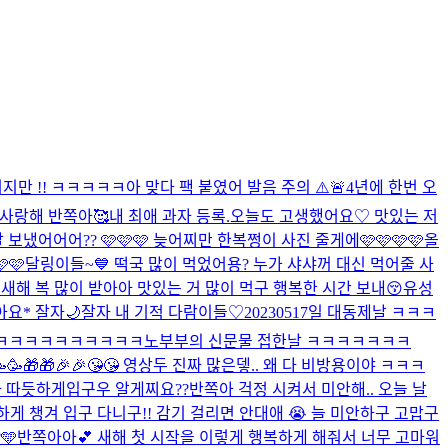
지만 !! ㅋㅋㅋㅋㅋ아 맞다 팩 붙였어 발음 주의 ⚠️🚨
4년에 한번 오
 사랑해 반쪽아🥰
내 최애 과자 등록.
오늘도 고생했어요♡ 맛있는 저
보냈어어어?? 🩷🩷🩷 늦어찌만 한복쩡이 사진 줄게에🩷🩷🩷🩷
올
🩷
달링이들~💙 떡국 많이 먹었어용? 누가 샤샤꺼 대신 먹어줄 사
 새해 복 많이 받아아 맛있는 거 많이 먹구 행복한 시간 보내😚
유성
아요* 잘자🌙
잘자 내 기적 다람이들♡
20230517일 대동제날 ㅋㅋㅋ
ㅋㅋㅋㅋㅋㅋㅋㅋㅋㅋㅋㅋ
노부부의 신문물 접한날 ㅋㅋㅋㅋㅋㅋㅋ
🥳🎁🎁🎉🎉😘😘 영상두 진짜 많은뎋.. 왜 다 비방용이야 ㅋㅋㅋ
아아 따듯하게입구우 알게찌요??
반쪽아 걱정 시켜서 미안해.. 오늘 날
뜻하게 챙겨 입구 다니구!! 감기 걸리면 안대애 😭 늘 미안하구 고맙구
🩵
반쪽아아💕 새해 첫 시작을 이렇게 행복하게 해줘서 너무 고마워