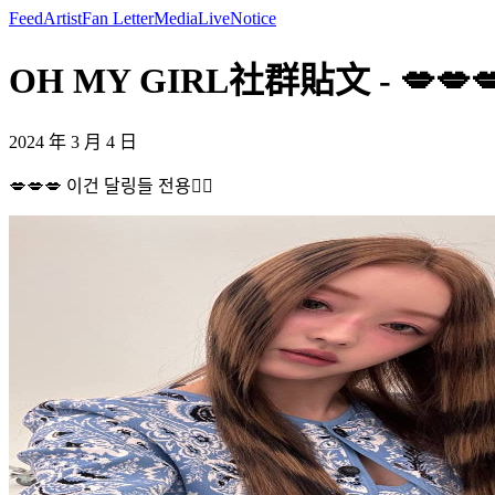
Feed
Artist
Fan Letter
Media
Live
Notice
OH MY GIRL社群貼文 - 💋💋💋 
2024 年 3 月 4 日
💋💋💋 이건 달링들 전용❤️‍🔥