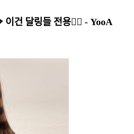
이건 달링들 전용❤️‍🔥 - YooA