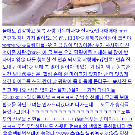
올해도 건강하고 행복 사랑 가득하자🩷 잘자🌝
안대애애애 ㅠㅠ
연휴야 지나가지 말아됴..🥺 얍…!🧚‍♀️💚💚
새해복많이받아 크리야
🩷🩷🩷🩷🩷
달링이들~💙 떡국 많이 먹었어용? 누가 샤샤꺼 대신
먹어줄 사람😖🫶🏻 이 글 보는 우리 달링이들 !! 새해 복 많이 받
자이이잉😘 다들 행복한 설 연휴 되세용 샤랑해♥️🍒
반쪽! 연휴 잘
보내구 이써?🤍 새해 복 많이 받아아 맛있는 거 많이 먹구 행복한
시간 보내😚
유성은- 힐링 손에 쥔 마이크가 있지만 난 더 멋있게
생긴 마이크를 쓰지.
쨘
이 날 팡팡이 좀 마음에 든다구~~❤️
사진 드
리고 떠나요 *사진 많아요* 잘자🌙
잘자 내 기적 다람이들
♡
20230517일 대동제날 ㅋㅋㅋㅋㅋ 김범수 선배님 무대를 보며
환호를 하던 그녀는 인사드리겠다며 나가는데…. 모두가 승희를
불렀다고한다 ㅋㅋㅋㅋㅋㅋㅋㅋㅋㅋㅋㅋㅋㅋㅋㅋㅋㅋㅋㅋ
노부
부의 신문물 접한날 ㅋㅋㅋㅋㅋㅋㅋ (feat.목푸는 김미미)
ㅋㅋㅋㅋ
ㅋㅋㅋ 투닥투닥하면서도 스윗한 현승희의 생일을 축하합니다 😍
😍😍
햅삐벌쓰데이 씅엉니🩷🩷🩷 🎂🎂🥳🥳🎁🎁🎉🎉😘😘 영상