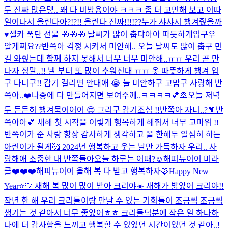
두 진짜 많은뎋.. 왜 다 비방용이야 ㅋㅋㅋ 좀 더 고민해 보고 이따
일어나서 올린다아?!?!! 올린다 진짜!!!!??
누가 샤샤시 챙겨줬을까
♥️
셀카 폭탄 선물 🎁🎁🎁 날씨가 많이 춥댜아아 따듯하게입구우
알게찌요??
반쪽아 걱정 시켜서 미안해.. 오늘 날씨도 많이 춥구 먼
길 와줬는데 함께 하지 못해서 너무 너무 미안해..ㅠㅠ 우리 곧 만
나자 정말..!! 낼 부터 또 많이 추워진대 ㅠㅠ 옷 따뜻하게 챙겨 입
구 다니구!! 감기 걸리면 안대애 😭 늘 미안하구 고맙구 사랑해 반
쪽아..❤️
나중에 다 만들어지면 보여주께..ㅋㅋㅋㅋ💕🙈
오늘 저녁
두 든든히 챙겨묵어어어 😍 그리구 감기조심 !!
반쪽아 자니..?🩵
반
쪽아아💕 새해 첫 시작을 이렇게 행복하게 해줘서 너무 고마워 !!
반쪽이가 준 사랑 항상 감사하게 생각하고 올 한해두 열심히 하는
아린이가 될게🥰 2024년 행복하고 웃는 날만 가득하자 우리.. 사
랑해애 소중한 내 반쪽들아
오늘 하루는 어때?☺️
해피뉴이어 미라
클❤️❤️❤️
해피뉴이어 올해 복 다 받고 행복하자🩷
Happy New
Year⭐️💛 새해 복 많이 많이 받아 크리야☀️ 새해가 밝았어 크리야!!
작년 한 해 우리 크리들이랑 만날 수 있는 기회들이 조금씩 조금씩
생기는 것 같아서 너무 좋았어ㅎㅎ 크리들덕분에 작은 일 하나하
나에 더 감사함을 느끼고 행복할 수 있었던 시간이었던 것 같아..!