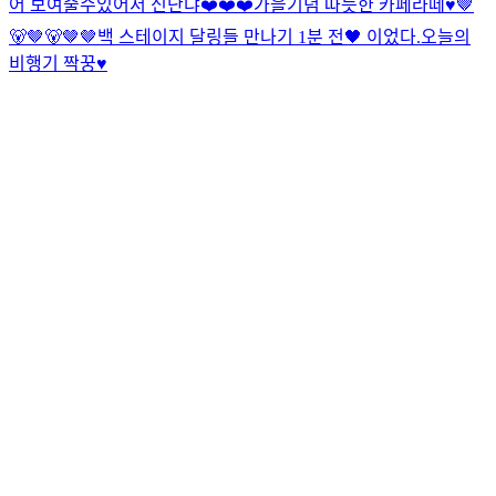
어 보여줄수있어서 신난댜❤️❤️❤️
가을기념 따듯한 카페라떼♥
🤎
🐻🤎🐻🤎🤎
백 스테이지 달링들 만나기 1분 전🖤 이었다.
오늘의
비행기 짝꿍♥