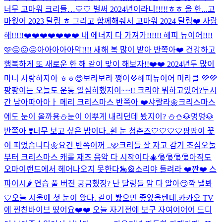
너무 고마워 크리들…💛🤍 벌써 2024년이라니!!!!!ㅎㅎ 올 한...
고
마웠어 2023 달링 ㅎ 그리고 함께해줘서 고마워 2024 달링❤️ 사랑
해!!!!!❤️❤️❤️❤️❤️❤️❤️ 내 에너지 다 가져가!!!!!! 해피 뉴이어!!!!
🩷😖😖😖
아아아아아악!!!! 새해 복 많이 받아 반쪽아❤️ 건강하고
행복하게 또 새로운 한 해 같이 맞이 해보자!!❤️❤️ 2024년두 많이
마니 사랑하자아 ㅎㅎ😍
보라보라 쩡이💜해피뉴이어 미라클 💜💜
팡팡이는 오늘도 운동 열심히했지이~~!! 크리야 뭐하고있어?
두시
간 남아따아아ㅏ 메리 크리스마스 반쪽아 ❤️
샤랄라🌼
크리스마스
에도 눈이 올까용⛄️
눈이 이뿌게 내리던데 봤지이? ⛄️⛄️
🐶멍멍🐶
반쪽아 ❣️너무 보고 싶은 밤이다..
흰 눈 청춘즈🤍🤍🤍🤍
팡팡이 꽃
이 피었습니다🌼
요건 반쪽이꺼 ..🩷
크리들 잘 자고 감기 조심
오눌
부터 크리스마스 캐롤 재즈 음악 다 시작이다🎄🎅🎅🎅🎅
아직도
오마이랜드에서 헤어나오지 못한다🎠🎡
소리야 들려라 ❤️
짠❤️ 스
파이시🌶️ 연습 풀 버전 궁금했징? 난 달링들 맘 다 알아😏
꺅 낼봐
🤍
오늘 서울에 첫 눈이 왔다. 같이 봤으면 좋았을텐데.
카카오 TV
에 찐친바이브 떴어요❤️❤️ 오늘 자기전에 보구 자여어어어 드디