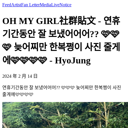
Feed
Artist
Fan Letter
Media
Live
Notice
OH MY GIRL社群貼文 - 연휴
기간동안 잘 보냈어어어?? 🩷🩷
🩷 늦어찌만 한복쩡이 사진 줄게
에🩷🩷🩷🩷 - HyoJung
2024 年 2 月 14 日
연휴기간동안 잘 보냈어어어?? 🩷🩷🩷 늦어찌만 한복쩡이 사진
줄게에🩷🩷🩷🩷