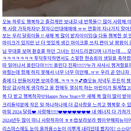
오늘 하루도 행복하고 즐겁게만 보내길 내 반쪽들🤍 많이 사랑해.
이
복 사랑 가득하자🩷 잘자🌝
안대애애애 ㅠㅠ 연휴야 지나가지 말아됴..🥺
보는 우리 달링이들 !! 새해 복 많이 받자이이잉😘 다들 행복한 설 
마이크가 있지만 난 더 멋있게 생긴 마이크를 쓰지.
쨘
이 날 팡팡이 
님 무대를 보며 환호를 하던 그녀는 인사드리겠다며 나가는데…
ㅋㅋㅋㅋㅋㅋㅋ 투닥투닥하면서도 스윗한 현승희의 생일을 축하합니다
따 일어나서 올린다아?!?!! 올린다 진짜!!!!??
누가 샤샤시 챙겨줬을까
와줬는데 함께 하지 못해서 너무 너무 미안해..ㅠㅠ 우리 곧 만나자 정
중에 다 만들어지면 보여주께..ㅋㅋㅋㅋ💕🙈
오늘 저녁두 든든히 챙
항상 감사하게 생각하고 올 한해두 열심히 하는 아린이가 될게🥰 2
복 다 받고 행복하자🩷
Happy New Year⭐️💛 새해 복 많이
크리들덕분에 작은 일 하나하나에 더 감사함을 느끼고 행복할 수 있었던 시
마워 2024 달링❤️ 사랑해!!!!!❤️❤️❤️❤️❤️❤️❤️ 내 에너지 다 가져가!!
2024년두 많이 마니 사랑하자아 ㅎㅎ😍
보라보라 쩡이💜해피뉴이어 
리스마스에도 눈이 올까용⛄️
눈이 이뿌게 내리던데 봤지이? ⛄️⛄️
