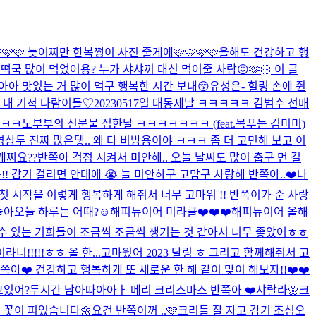
🩷🩷 늦어찌만 한복쩡이 사진 줄게에🩷🩷🩷🩷
올해도 건강하고 행
 떡국 많이 먹었어용? 누가 샤샤꺼 대신 먹어줄 사람😖🫶🏻 이 글
받아아 맛있는 거 많이 먹구 행복한 시간 보내😚
유성은- 힐링 손에 쥔
 내 기적 다람이들♡
20230517일 대동제날 ㅋㅋㅋㅋㅋ 김범수 선배
ㅋㅋㅋ
노부부의 신문물 접한날 ㅋㅋㅋㅋㅋㅋㅋ (feat.목푸는 김미미)
😘 영상두 진짜 많은뎋.. 왜 다 비방용이야 ㅋㅋㅋ 좀 더 고민해 보고 이
게찌요??
반쪽아 걱정 시켜서 미안해.. 오늘 날씨도 많이 춥구 먼 길
! 감기 걸리면 안대애 😭 늘 미안하구 고맙구 사랑해 반쪽아..❤️
나
첫 시작을 이렇게 행복하게 해줘서 너무 고마워 !! 반쪽이가 준 사랑
들아
오늘 하루는 어때?☺️
해피뉴이어 미라클❤️❤️❤️
해피뉴이어 올해
랑 만날 수 있는 기회들이 조금씩 조금씩 생기는 것 같아서 너무 좋았어ㅎㅎ
!!!!!ㅎㅎ 올 한...
고마웠어 2023 달링 ㅎ 그리고 함께해줘서 고
반쪽아❤️ 건강하고 행복하게 또 새로운 한 해 같이 맞이 해보자!!❤️❤️
고있어?
두시간 남아따아아ㅏ 메리 크리스마스 반쪽아 ❤️
샤랄라🌼
크
 꽃이 피었습니다🌼
요건 반쪽이꺼 ..🩷
크리들 잘 자고 감기 조심
오