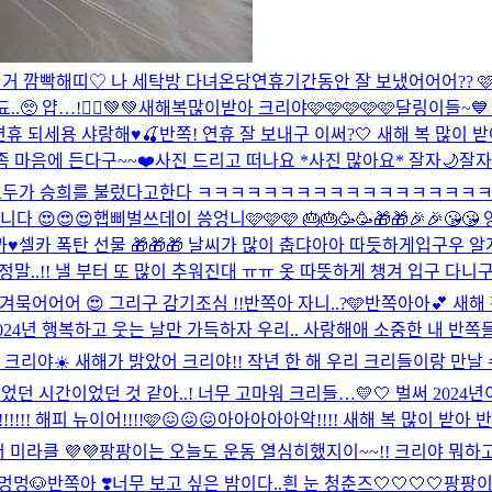
거 깜빡해띠♡ 나 세탁방 다녀온당
연휴기간동안 잘 보냈어어어?? 🩷
 얍…!🧚‍♀️💚💚
새해복많이받아 크리야🩷🩷🩷🩷🩷
달링이들~💙
연휴 되세용 샤랑해♥️🍒
반쪽! 연휴 잘 보내구 이써?🤍 새해 복 많이 
좀 마음에 든다구~~❤️
사진 드리고 떠나요 *사진 많아요* 잘자🌙
잘자
. 모두가 승희를 불렀다고한다 ㅋㅋㅋㅋㅋㅋㅋㅋㅋㅋㅋㅋㅋㅋㅋㅋㅋ
 😍😍😍
햅삐벌쓰데이 씅엉니🩷🩷🩷 🎂🎂🥳🥳🎁🎁🎉🎉😘
♥️
셀카 폭탄 선물 🎁🎁🎁 날씨가 많이 춥댜아아 따듯하게입구우 알
말..!! 낼 부터 또 많이 추워진대 ㅠㅠ 옷 따뜻하게 챙겨 입구 다니구!
겨묵어어어 😍 그리구 감기조심 !!
반쪽아 자니..?🩵
반쪽아아💕 새해 
024년 행복하고 웃는 날만 가득하자 우리.. 사랑해애 소중한 내 반쪽
 많이 받아 크리야☀️ 새해가 밝았어 크리야!! 작년 한 해 우리 크리들이
간이었던 것 같아..! 너무 고마워 크리들…💛🤍 벌써 2024년이라니
!!!! 해피 뉴이어!!!!🩷😖😖😖
아아아아아악!!!! 새해 복 많이 받아 
미라클 💜💜
팡팡이는 오늘도 운동 열심히했지이~~!! 크리야 뭐하
멍멍🐶
반쪽아 ❣️너무 보고 싶은 밤이다..
흰 눈 청춘즈🤍🤍🤍🤍
팡팡이