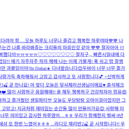
기다려야 함….
오늘 하루도 너무나 즐겁고 행복한 하루여따💙💙 나
는건 나를 바라봐쥬는 크리들의 마음인것 같아 💙💙 잘자아아 !!!
행복했다아ㅠㅠㅠㅠㅠ♡♡♡♡♡♡♡♡ 잘자구,,, 빠른시일내에 다
!! 얘기 자주자주 하자 헤헤 나는 이제 가볼게! 푹 쉬고 밥 잘챙
나만 과몰입이야?
In Dubai☀️ 다녀왔습니다😊
두바이 너무 너무 즐거
사랑가득 축하해줘서 고맙고 감사하고 또 사랑합니다💕 +신박하게
3🍒 곧 만나요! 아 맞다 오늘은 덮샤체리선생님이에요♥️ 출석체크
❤️ 많이 사랑하구 응원해애!! 올 해두 행복하구 건강하자아 럽유😍
행복하고 즐거웠던 생일파티🎊 오늘도 우당탕탕 오마이걸이었지만 그
 고맙고! 지금처럼 재미있는 순간들 많이 만들어가요😊 사랑해 미
너무 너무 의미있고 감사한 하루였어…ㅎㅎ 우리가 함께한지 벌써 9년
삼 또 한번 느꼈어ㅎㅎㅎ ...
라디오 체리반2🍒 곧 시작합니다!! 우