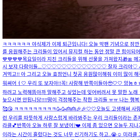
ㅋㅋㅋㅋㅋㅋ 야식
제가 이제 퇴근입니다! 오늘 막팬 기념으로 잠깐 
를 응원해주는 크리들이 있어서 뮤지컬 하는 동안 정말 큰 힘이되어떠 
💙💙💙💙
목요일이라 지친 크리들을 위해 선물을 가져왔지🎁🎀 메
시 보쟈 다람이들...♡♡♡♡♡♡♡♡♡♡♡♡♡ 잘자 크리야♡
겨먹고!! 아 그리고 오늘 효정언니 첫공 응원많이해줘 이미 많이 해
워쎠어ㅓ🤍 우리 또 보자아!!꼭! 사랑해 반쪽이들아🥹🤍🤍 앙뇽ㅎ
하려고 노력해뜸
아까 말해주고 싶었는데 잊어버려서 못 말한 노래 ㅎ
늦으시면 안됩니당!!!!
뗭이 걱정해주는 착한 크리들 ㅠㅠ 나는 행복하
🥰😘 ㅋㅋㅋㅋㅋㅋㅋㅋㅋ🥳🥳🎂🎂🎉🎉🤍🤍
오늘도 고생해써 사랑
런 우리를 따뜻하게 사랑스럽게 바라봐주는 우리 크리들이라는 존재가
라클💕
반쪽아 오늘 하루 잘 보냈어?❤️ 이제 좀 있으면 오늘두 지
이라는 시간이 흘렀다는 것도 너무 신기하기도 하고..😭☺️ 미라클 