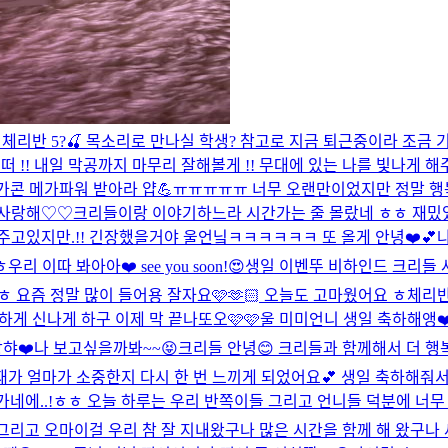
체리반 5?🍒 목소리로 만나실 학생? 참고로 지금 퇴근중이라 조금 
!! 내일 막공까지 마무리 잘해볼게 !! 무대에 있는 나를 빛나게 해주
가콘 메가파워 받아라 얍💪
ㅠㅠㅠㅠㅠ 너무 오랜만이었지만 정말 
 사랑해♡♡
크리들이랑 이야기하느라 시간가는 줄 몰랐네 ㅎㅎ 재밌었당
주고있지만.!! 긴장했을거야 울언닠ㅋㅋㅋㅋㅋㅋ 또 올게 안녕❤️💕
ㅎ
우리 이따 봐아아❤️ see you soon!😍
생일 이벤뚜 비하인드 크리들 
 요즘 정말 많이 들어용 잘자요🩷🫶🏻 오늘도 고마웠어요 ㅎ
체리반
게 신나게 하구 이제 막 끝나또오🩷🩷
울 미미언니 생일 축하해앵❤️
햐❤️
나 보고싶을까봐~~😝
크리들 안녕😊 크리들과 함께해서 더 
 얼마가 소중한지 다시 한 번 느끼게 되었어요💕 생일 축하해줘서
나가네에..!ㅎㅎ 오늘 하루는 우리 반쪽이들 그리고 언니들 덕분에 
그리고 오마이걸 우리 참 잘 지내왔구나 많은 시간을 함께 해 왔구나 새