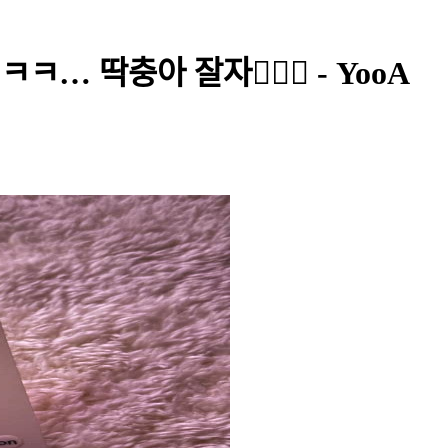
… 딱충아 잘자🤦🏻‍♀️ - YooA